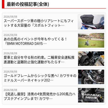
最新の投稿記事(全体)
2026/08/08
スーパースポーツ車の極小リアシートにもフィ
ットする大容量の『スポルトフィット…
2026/08/08
あの白馬のイベントが今年もやってくる！
「BMW MOTORRAD DAYS …
2026/08/08
愛車と自分を守る秋の約束。二輪車安全運転推
進運動と盗難防止強化運動がもたらす…
2026/08/08
ゴールドフレームからシックな黒へ! カワサキの
ミドルスーパーネイキッド202…
2026/08/08
【見逃し厳禁】漆黒の4気筒発売から200馬力ハ
ブステアインプレまで! カワサ…