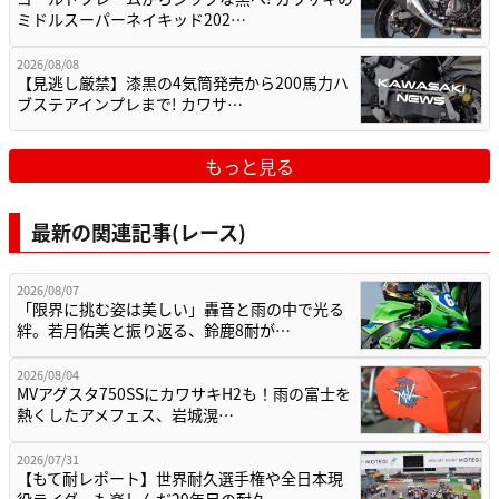
ミドルスーパーネイキッド202…
2026/08/08
【見逃し厳禁】漆黒の4気筒発売から200馬力ハ
ブステアインプレまで! カワサ…
もっと見る
最新の関連記事(レース)
2026/08/07
「限界に挑む姿は美しい」轟音と雨の中で光る
絆。若月佑美と振り返る、鈴鹿8耐が…
2026/08/04
MVアグスタ750SSにカワサキH2も！雨の富士を
熱くしたアメフェス、岩城滉…
2026/07/31
【もて耐レポート】世界耐久選手権や全日本現
役ライダーも楽しんだ29年目の耐久…