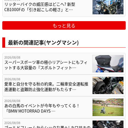
リッターバイクの威圧感はどこへ? 新型
CB1000Fの「引き起こしの軽さ」と…
もっと見る
最新の関連記事(ヤングマシン)
2026/08/08
スーパースポーツ車の極小リアシートにもフィ
ットする大容量の『スポルトフィット…
2026/08/08
愛車と自分を守る秋の約束。二輪車安全運転推
進運動と盗難防止強化運動がもたらす…
2026/08/08
あの白馬のイベントが今年もやってくる！
「BMW MOTORRAD DAYS …
2026/08/08
ゴールドフレームからシックな黒へ! カワサキの