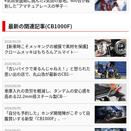
4気筒全盛期に挑んだ2気筒の意地。600台が殺
到した”アマチュアレースの甲子…
最新の関連記事(CB1000F)
2026/06/26
【新車時こそメッキングの被膜で素材を保護】
クロームメッキはもちろんアルマイト…
2026/06/20
「古いバイクで来るんじゃねえ！」と怒られた
思い出の店で、丸山浩が最新のCB1…
2026/06/08
車庫入れの苦労を軽減し、タンデムの安心感を
高める22.2mm径スチール製CB…
2026/06/05
「自分も予約した」ホンダ開発陣がこぞって自
腹買いする新型『CB1000F』、…
2026/06/01