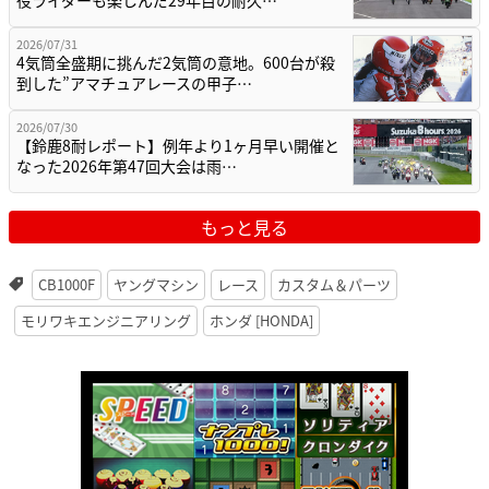
2026/07/31
4気筒全盛期に挑んだ2気筒の意地。600台が殺
到した”アマチュアレースの甲子…
2026/07/30
【鈴鹿8耐レポート】例年より1ヶ月早い開催と
なった2026年第47回大会は雨…
もっと見る
CB1000F
ヤングマシン
レース
カスタム＆パーツ
モリワキエンジニアリング
ホンダ [HONDA]