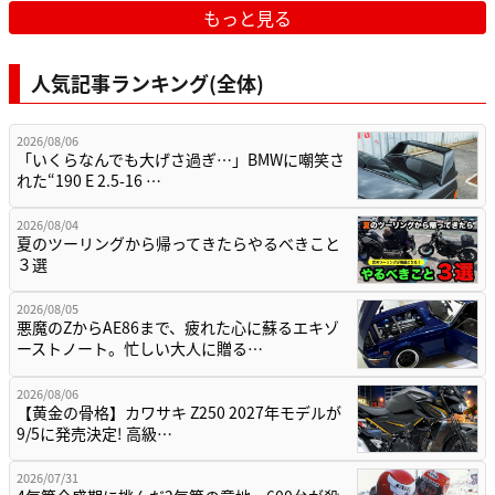
もっと見る
人気記事ランキング(全体)
2026/08/06
「いくらなんでも大げさ過ぎ…」BMWに嘲笑さ
れた“190 E 2.5-16 …
2026/08/04
夏のツーリングから帰ってきたらやるべきこと
３選
2026/08/05
悪魔のZからAE86まで、疲れた心に蘇るエキゾ
ーストノート。忙しい大人に贈る…
2026/08/06
【黄金の骨格】カワサキ Z250 2027年モデルが
9/5に発売決定! 高級…
2026/07/31