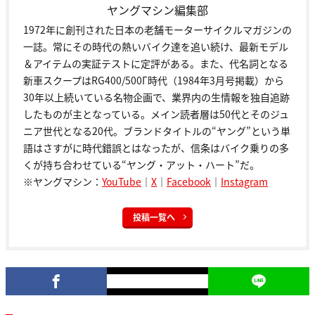
ヤングマシン編集部
1972年に創刊された日本の老舗モーターサイクルマガジンの
一誌。常にその時代の熱いバイク達を追い続け、最新モデル
＆アイテムの実証テストに定評がある。また、代名詞となる
新車スクープはRG400/500Γ時代（1984年3月号掲載）から
30年以上続いている名物企画で、業界内の生情報を独自追跡
したものが主となっている。メイン読者層は50代とそのジュ
ニア世代となる20代。ブランドタイトルの“ヤング”という単
語はさすがに時代錯誤とはなったが、信条はバイク乗りの多
くが持ち合わせている“ヤング・アット・ハート”だ。
※ヤングマシン：
YouTube
｜
X
｜
Facebook
｜
Instagram
投稿一覧へ