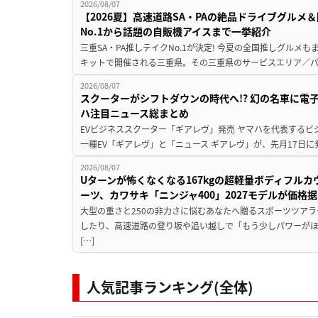
2026/08/07
【2026夏】高速道路SA・PAの絶品ドライブグル
No.1から話題の自販機アイスまで一挙紹介
三重SA・PA推しテイクNo.1が決定! 今夏の全国推しグルメ
キットで開催される三重県。その三重県のサービスエリア／パ
2026/08/07
スクーターがシフトダウンの時代へ!? 幻の名車に電
ハ注目ニュース総まとめ
EVビジネススクーター「ギアレヴ」発売 ヤマハを代表するビ
一種EV「ギアレヴ」と「ニュース ギアレヴ」が、先月17日に
2026/08/07
Uターンが怖くなくなる167kgの超軽量ボディフルカ
ーツ、カワサキ「ニンジャ400」2027モデルが価格据
大型の重さと250の非力さに悩むあなたへ贈るスポーツツアラ
したり、高速道路の登り坂や追い越しで「もう少しパワーが
[…]
人気記事ランキング(全体)