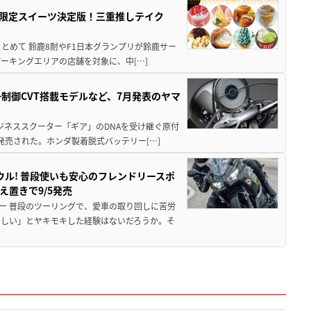
メ＆限定スイーツ決定版！三重推しテイク
もまとめて 鈴鹿8耐やF1日本グランプリが鈴鹿サー
ーキングエリアの店舗を対象に、中[…]
子制御CVT搭載モデルなど、7月発表のヤマ
ジネススクーター「ギア」のDNAを受け継ぐ原付
発売された。ホンダ製着脱式バッテリー[…]
ウル! 普段使いも安心のフレンドリースポ
え置きで9/5発売
ー 普段のツーリングで、愛車の取り回しに苦労
ほしい」とヤキモキした経験はないだろうか。そ