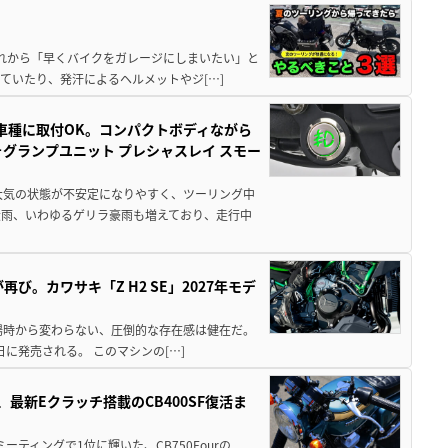
と疲れから「早くバイクをガレージにしまいたい」と
ていたり、発汗によるヘルメットやジ[…]
車種に取付OK。コンパクトボディながら
ォグランプユニット プレシャスレイ スモー
大気の状態が不安定になりやすく、ツーリング中
大雨、いわゆるゲリラ豪雨も増えており、走行中
び。カワサキ「Z H2 SE」2027年モデ
場時から変わらない、圧倒的な存在感は健在だ。
5日に発売される。 このマシンの[…]
最新Eクラッチ搭載のCB400SF復活ま
ミーティングで1位に輝いた、CB750Fourの