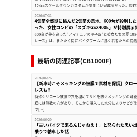
124ccスケールダウンカスタムが凄まじい完成度だった。製作
2026/07/31
4気筒全盛期に挑んだ2気筒の意地。600台が殺到し
った、女性コンビの「スズキGSX400E」が特別展示
600台が夢を追った”アマチュアの甲子園”と彼女たちの夏 19
レース」は、またたく間にバイクブームに沸く若者たちの情熱の
最新の関連記事(CB1000F)
2026/06/26
【新車時こそメッキングの被膜で素材を保護】クロ
レスも!!
特殊シリコーン被膜で穴を埋めてサビを防ぐメッキングの可能
膜には無数の穴があり、そこから浸入した水分によりサビが
で[…]
2026/06/20
「古いバイクで来るんじゃねえ！」と怒られた思い出の
乗りで納車した話