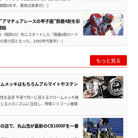
期間4年半、費用は実車が[…]
た”アマチュアレースの甲子園”鈴鹿4耐を彩
開始
80（昭和55）年にスタートした「鈴鹿4耐ロード
受け皿となった。1980年代後半[…]
もっと見る
ームメッキはもちろんアルマイトやステン
性を追求 平滑で均一に見えるクロームメッキ被
生じるメカニズムに注目し、特殊シリコーン被膜
店で、丸山浩が最新のCB1000Fを一番