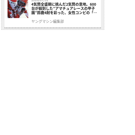
4気筒全盛期に挑んだ2気筒の意地。600
台が殺到した”アマチュアレースの甲子
園”鈴鹿4耐を彩った、女性コンビの「ス
ズキGSX400E」が特別展示開始
ヤングマシン編集部