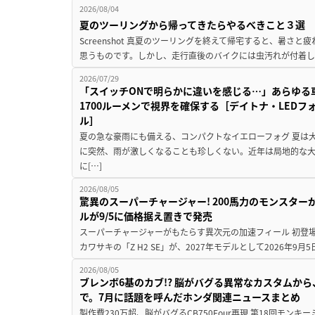
2026/08/04
夏のツーリングから帰ってきたらやるべきこと３選
Screenshot 真夏のツーリングを終えて帰宅すると、暑さ
思うものです。しかし、走行直後のバイクには虫汚れが付着し
2026/07/29
「スイッチONで明らかに違いを感じる…」あらゆる
1700ルーメンで視界を確保する［デイトナ・LEDフ
ル］
夏の急な豪雨にも備える、コンパクトなイエローフォグ 夏は
に突然、雨が激しくなることも珍しくない。近年は局地的な
に[…]
2026/08/05
驚異のスーパーチャージャー! 200馬力のモンスターが再
ルが9/5に価格据え置きで発売
スーパーチャージャーがもたらす異次元の加速フィール 初登
カワサキの「Z H2 SE」が、2027年モデルとして2026年9月
2026/08/05
ブレンボ6基のカブ!? 脳がバグる異常なカスタムから、
で。7月に話題を呼んだホンダ関連ニュースまとめ
製作費230万超、脳がバグるCB750Four再現 第18回モンキー