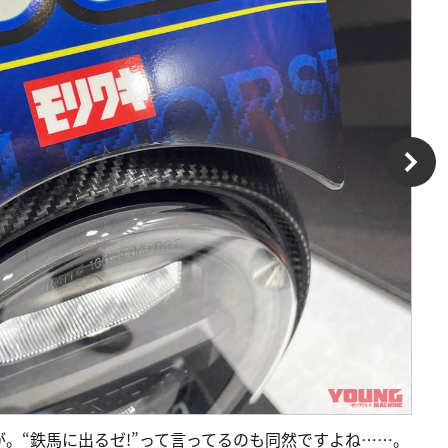
字が。“鉄馬に出るゼ!”って言ってるのも同然ですよね……。