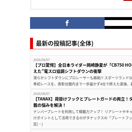
最新の投稿記事(全体)
2026/08/07
【プロ驚愕】全日本ライダー岡崎静夏が「CB750 HORNE
えた”電スロ協調シフトダウンの衝撃
滑らかシフトダウンにプロレーサーも嫉妬!? スポーツランド
季初レースを、表彰台圏内まで一歩届かず4位で終えた直後、最新モデ
2026/08/07
【TANAX】荷掛けフックとプレートガードの両立
載の悩みを解決！
ナンバープレートを利用して積載力アップ！ リアシートやキ
けポイントとして活用できるのがタナックスの「プレートフ
定[…]