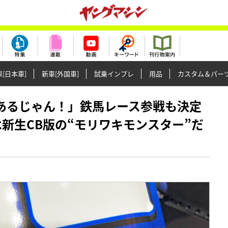
[日本車]
新車[外国車]
試乗インプレ
用品
カスタム＆パー
書いてあるじゃん！」鉄馬レース参戦も決定
F」は新生CB版の“モリワキモンスター”だ