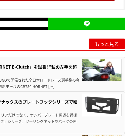
もっと見る
T E-Clutch」を試乗! “私の左手を超
SUGOで開催された全日本ロードレース選手権の今
ルのCB750 HORNET […]
！タナックスのプレートフックシリーズで積
ャリアだけでなく、ナンバープレート周辺を荷掛
ック」シリーズ。ツーリングネットやバッグの固