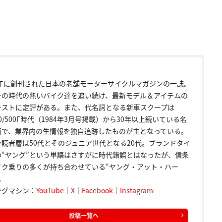
72年に創刊された日本の老舗モーターサイクルマガジンの一誌。
その時代の熱いバイク達を追い続け、最新モデル＆アイテムの
テストに定評がある。また、代名詞となる新車スクープは
00/500Γ時代（1984年3月号掲載）から30年以上続いている名
画で、業界内の生情報を独自追跡したものが主となっている。
ン読者層は50代とそのジュニア世代となる20代。ブランドタイ
の“ヤング”という単語はさすがに時代錯誤とはなったが、信条
イク乗りの多くが持ち合わせている“ヤング・アット・ハー
。
ングマシン：
YouTube
｜
X
｜
Facebook
｜
Instagram
投稿一覧へ