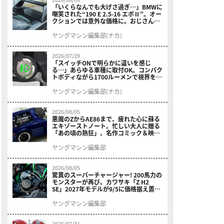
「いくらなんでも大げさ過ぎ…」BMWに
嘲笑された“190 E 2.5-16 エボⅡ”。オー
クションでは意外な価格に。おじさん達
が少年だった頃の憧れのクルマを深堀り
ヤングマシン編集部(ナカ)
2026/07/29
「スイッチONで明らかに違いを感じ
る…」あらゆる車種に取付OK。コンパク
トボディながら1700ルーメンで視界を確
保する［デイトナ・LEDフォグランプユ
ニット プレシャスレイ スモール］
ヤングマシン編集部(ナカ)
2026/08/05
悪魔のZからAE86まで、疲れた心に蘇る
エキゾーストノート。忙しい大人に贈る
「あの頃の熱狂」、名作コミック＆映画
の愛機たちが東京駅地下に期間限定で集
結！
ヤングマシン編集部
2026/08/05
驚異のスーパーチャージャー! 200馬力の
モンスターが再び。カワサキ「Z H2
SE」2027年モデルが9/5に価格据え置き
で発売
ヤングマシン編集部
2026/07/31