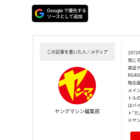
この記事を書いた人／メディア
19
常に
実証
RG4
物企
メイ
トル
はバ
ヤングマシン編集部
ト”だ
※ヤ