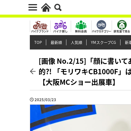
TOP
最新順
人気順
YMスクープCG
新車
[画像 No.2/15]「顔に
的?! 「モリワキCB1000
【大阪MCショー出展車】
2025/03/23