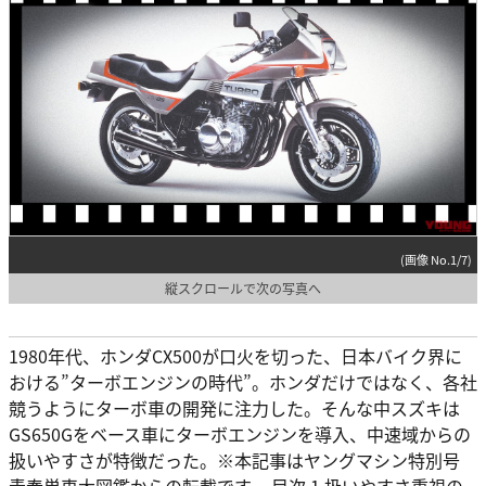
(画像 No.1/7)
縦スクロールで次の写真へ
1980年代、ホンダCX500が口火を切った、日本バイク界に
おける”ターボエンジンの時代”。ホンダだけではなく、各社
競うようにターボ車の開発に注力した。そんな中スズキは
GS650Gをベース車にターボエンジンを導入、中速域からの
扱いやすさが特徴だった。※本記事はヤングマシン特別号
青春単車大図鑑からの転載です。 目次 1 扱いやすさ重視の