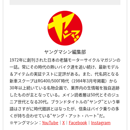
ヤングマシン編集部
1972年に創刊された日本の老舗モーターサイクルマガジンの
一誌。常にその時代の熱いバイク達を追い続け、最新モデル
＆アイテムの実証テストに定評がある。また、代名詞となる
新車スクープはRG400/500Γ時代（1984年3月号掲載）から
30年以上続いている名物企画で、業界内の生情報を独自追跡
したものが主となっている。メイン読者層は50代とそのジュ
ニア世代となる20代。ブランドタイトルの“ヤング”という単
語はさすがに時代錯誤とはなったが、信条はバイク乗りの多
くが持ち合わせている“ヤング・アット・ハート”だ。
※ヤングマシン：
YouTube
｜
X
｜
Facebook
｜
Instagram