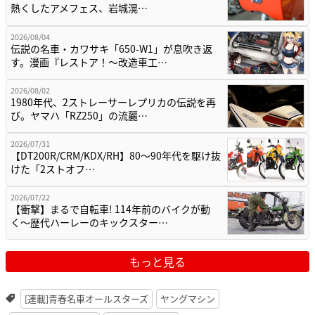
熱くしたアメフェス、岩城滉…
2026/08/04
伝説の名車・カワサキ「650-W1」が息吹き返
す。漫画『レストア！～改造車工…
2026/08/02
1980年代、2ストレーサーレプリカの伝説を再
び。ヤマハ「RZ250」の流麗…
2026/07/31
【DT200R/CRM/KDX/RH】80〜90年代を駆け抜
けた「2ストオフ…
2026/07/22
【衝撃】まるで自転車! 114年前のバイクが動
く〜歴代ハーレーのキックスター…
もっと見る
[連載]青春名車オールスターズ
ヤングマシン