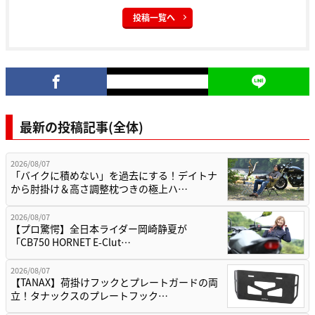
投稿一覧へ
最新の投稿記事(全体)
2026/08/07
「バイクに積めない」を過去にする！デイトナ
から肘掛け＆高さ調整枕つきの極上ハ…
2026/08/07
【プロ驚愕】全日本ライダー岡崎静夏が
「CB750 HORNET E-Clut…
2026/08/07
【TANAX】荷掛けフックとプレートガードの両
立！タナックスのプレートフック…