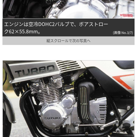
エンジンは空冷DOHC2バルブで、ボアストロー
ク62×55.8mm。
(画像 No.3/7)
縦スクロールで次の写真へ