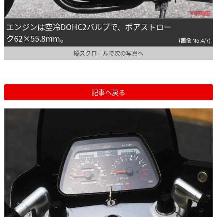
エンジンは空冷DOHC2バルブで、ボアストロー
ク62×55.8mm。
(画像 No.4/7)
縦スクロールで次の写真へ
記事へ戻る