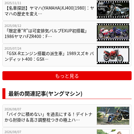
2025/11/11
【名車探訪】ヤマハ(YAMAHA)XJ400[1980]：ヤ
マハの歴史を変え…
2025/08/12
「限定車“R”は可変排気バルブEXUP初搭載」
1986ヤマハFZR400：F…
2025/07/24
「GSX-Rエンジン搭載の派生車」1989スズキ バ
ンディット400：GSX…
もっと見る
最新の関連記事(ヤングマシン)
2026/08/07
「バイクに積めない」を過去にする！デイトナ
から肘掛け＆高さ調整枕つきの極上ハ…
2026/08/07