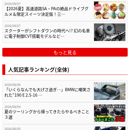
2026/08/07
【2026夏】高速道路SA・PAの絶品ドライブグ
ルメ＆限定スイーツ決定版！三…
2026/08/07
スクーターがシフトダウンの時代へ!? 幻の名車
に電子制御CVT搭載モデルなど…
もっと見る
人気記事ランキング(全体)
2026/08/06
「いくらなんでも大げさ過ぎ…」BMWに嘲笑さ
れた“190 E 2.5-16 …
2026/08/04
夏のツーリングから帰ってきたらやるべきこと
３選
2026/08/05