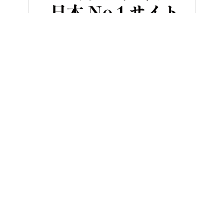
HOME
バイク／オートバイ［旧型車／旧車／名車／絶版車］
「実
ヤングマシンとは？
ご利用案内
執筆／編集メンバー
プライバシーポリシー
運営会社
お問い合せ
Copyright ©
NAIGAI PUBLISHING CO.,LTD.
All rights reserved.