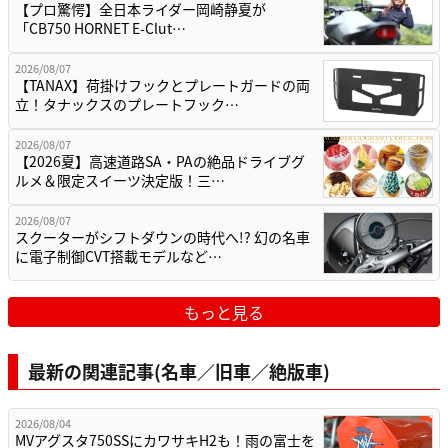
【プロ驚愕】全日本ライダー岡崎静夏が
「CB750 HORNET E-Clut…
2026/08/07
【TANAX】荷掛けフックとプレートガードの両
立！タナックスのプレートフック…
2026/08/07
【2026夏】高速道路SA・PAの絶品ドライブグ
ルメ＆限定スイーツ決定版！三…
2026/08/07
スクーターがシフトダウンの時代へ!? 幻の名車
に電子制御CVT搭載モデルなど…
もっと見る
最新の関連記事(名車／旧車／絶版車)
2026/08/04
MVアグスタ750SSにカワサキH2も！雨の富士を