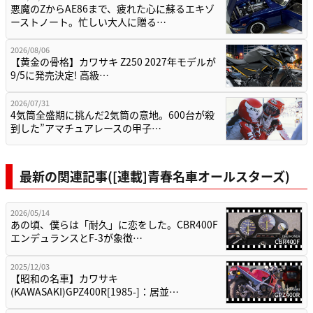
悪魔のZからAE86まで、疲れた心に蘇るエキゾ
ーストノート。忙しい大人に贈る…
2026/08/06
【黄金の骨格】カワサキ Z250 2027年モデルが
9/5に発売決定! 高級…
2026/07/31
4気筒全盛期に挑んだ2気筒の意地。600台が殺
到した”アマチュアレースの甲子…
最新の関連記事([連載]青春名車オールスターズ)
2026/05/14
あの頃、僕らは「耐久」に恋をした。CBR400F
エンデュランスとF-3が象徴…
2025/12/03
【昭和の名車】カワサキ
(KAWASAKI)GPZ400R[1985-]：居並…