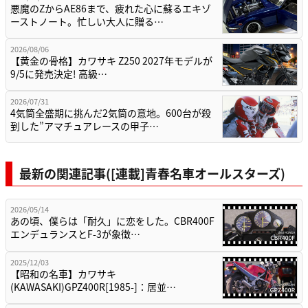
悪魔のZからAE86まで、疲れた心に蘇るエキゾ
ーストノート。忙しい大人に贈る…
2026/08/06
【黄金の骨格】カワサキ Z250 2027年モデルが
9/5に発売決定! 高級…
2026/07/31
4気筒全盛期に挑んだ2気筒の意地。600台が殺
到した”アマチュアレースの甲子…
最新の関連記事([連載]青春名車オールスターズ)
2026/05/14
あの頃、僕らは「耐久」に恋をした。CBR400F
エンデュランスとF-3が象徴…
2025/12/03
【昭和の名車】カワサキ
(KAWASAKI)GPZ400R[1985-]：居並…