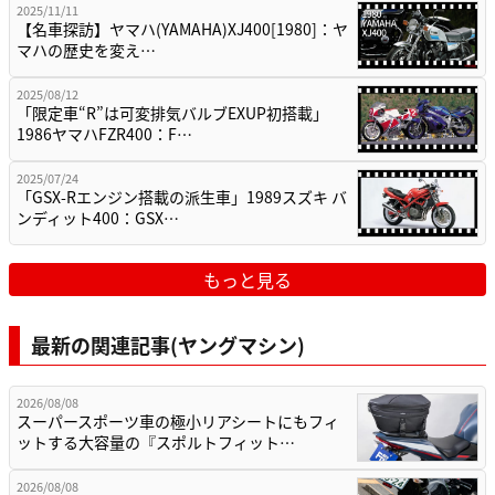
2025/11/11
【名車探訪】ヤマハ(YAMAHA)XJ400[1980]：ヤ
マハの歴史を変え…
2025/08/12
「限定車“R”は可変排気バルブEXUP初搭載」
1986ヤマハFZR400：F…
2025/07/24
「GSX-Rエンジン搭載の派生車」1989スズキ バ
ンディット400：GSX…
もっと見る
最新の関連記事(ヤングマシン)
2026/08/08
スーパースポーツ車の極小リアシートにもフィ
ットする大容量の『スポルトフィット…
2026/08/08