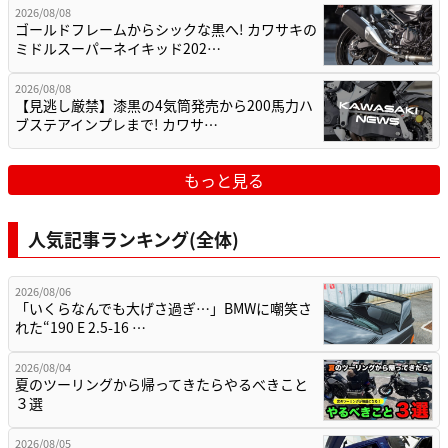
2026/08/08
ゴールドフレームからシックな黒へ! カワサキの
ミドルスーパーネイキッド202…
2026/08/08
【見逃し厳禁】漆黒の4気筒発売から200馬力ハ
ブステアインプレまで! カワサ…
もっと見る
人気記事ランキング(全体)
2026/08/06
「いくらなんでも大げさ過ぎ…」BMWに嘲笑さ
れた“190 E 2.5-16 …
2026/08/04
夏のツーリングから帰ってきたらやるべきこと
３選
2026/08/05