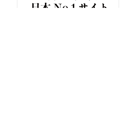
HOME
バイク／オートバイ［旧型車／旧車／名車／絶版車］
「実
ヤングマシンとは？
ご利用案内
執筆／編集メンバー
プライバシーポリシー
運営会社
お問い合せ
Copyright ©
NAIGAI PUBLISHING CO.,LTD.
All rights reserved.