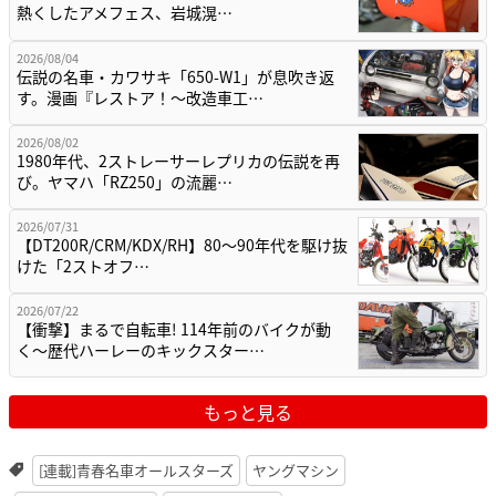
熱くしたアメフェス、岩城滉…
2026/08/04
伝説の名車・カワサキ「650-W1」が息吹き返
す。漫画『レストア！～改造車工…
2026/08/02
1980年代、2ストレーサーレプリカの伝説を再
び。ヤマハ「RZ250」の流麗…
2026/07/31
【DT200R/CRM/KDX/RH】80〜90年代を駆け抜
けた「2ストオフ…
2026/07/22
【衝撃】まるで自転車! 114年前のバイクが動
く〜歴代ハーレーのキックスター…
もっと見る
[連載]青春名車オールスターズ
ヤングマシン