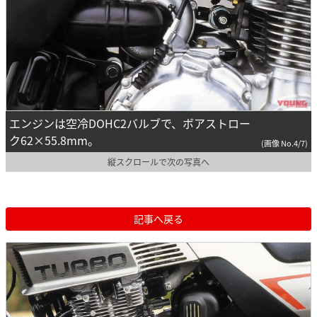
エンジンは空冷DOHC2バルブで、ボアストロー
ク62×55.8mm。
(画像 No.4/7)
縦スクロールで次の写真へ
記事へ戻る