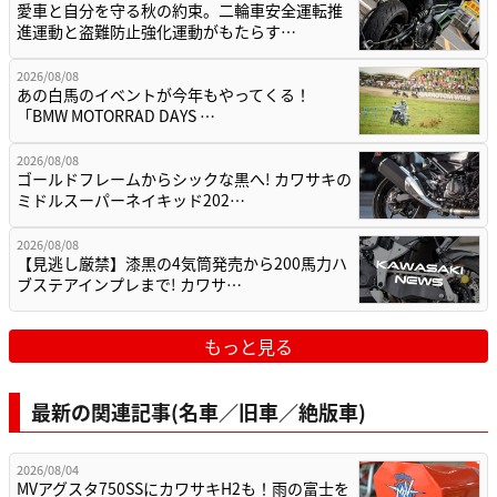
愛車と自分を守る秋の約束。二輪車安全運転推
進運動と盗難防止強化運動がもたらす…
2026/08/08
あの白馬のイベントが今年もやってくる！
「BMW MOTORRAD DAYS …
2026/08/08
ゴールドフレームからシックな黒へ! カワサキの
ミドルスーパーネイキッド202…
2026/08/08
【見逃し厳禁】漆黒の4気筒発売から200馬力ハ
ブステアインプレまで! カワサ…
もっと見る
最新の関連記事(名車／旧車／絶版車)
2026/08/04
MVアグスタ750SSにカワサキH2も！雨の富士を