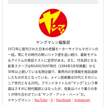
ヤングマシン編集部
1972年に創刊された日本の老舗モーターサイクルマガジンの
一誌。常にその時代の熱いバイク達を追い続け、最新モデル
＆アイテムの実証テストに定評がある。また、代名詞となる
新車スクープはRG400/500Γ時代（1984年3月号掲載）から
30年以上続いている名物企画で、業界内の生情報を独自追跡
したものが主となっている。メイン読者層は50代とそのジュ
ニア世代となる20代。ブランドタイトルの“ヤング”という単
語はさすがに時代錯誤とはなったが、信条はバイク乗りの多
くが持ち合わせている“ヤング・アット・ハート”だ。
※ヤングマシン：
YouTube
｜
X
｜
Facebook
｜
Instagram