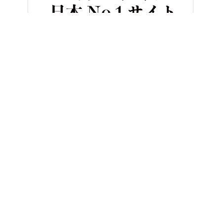
HOME
バイク／オートバイ［旧型車／旧車／名車／絶版車］
「実
ヤングマシンとは？
ご利用案内
執筆／編集メンバー
プライバシーポリシー
運営会社
お問い合せ
Copyright ©
NAIGAI PUBLISHING CO.,LTD.
All rights reserved.