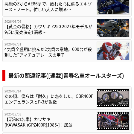
悪魔のZからAE86まで、疲れた心に蘇るエキゾ
ーストノート。忙しい大人に贈る…
2026/08/06
【黄金の骨格】カワサキ Z250 2027年モデルが
9/5に発売決定! 高級…
2026/07/31
4気筒全盛期に挑んだ2気筒の意地。600台が殺
到した”アマチュアレースの甲子…
最新の関連記事([連載]青春名車オールスターズ)
2026/05/14
あの頃、僕らは「耐久」に恋をした。CBR400F
エンデュランスとF-3が象徴…
2025/12/03
【昭和の名車】カワサキ
(KAWASAKI)GPZ400R[1985-]：居並…