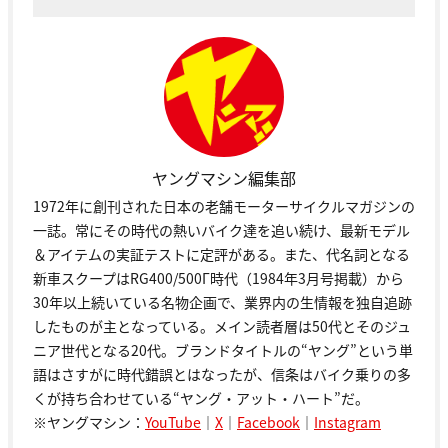
ヤングマシン編集部
1972年に創刊された日本の老舗モーターサイクルマガジンの
一誌。常にその時代の熱いバイク達を追い続け、最新モデル
＆アイテムの実証テストに定評がある。また、代名詞となる
新車スクープはRG400/500Γ時代（1984年3月号掲載）から
30年以上続いている名物企画で、業界内の生情報を独自追跡
したものが主となっている。メイン読者層は50代とそのジュ
ニア世代となる20代。ブランドタイトルの“ヤング”という単
語はさすがに時代錯誤とはなったが、信条はバイク乗りの多
くが持ち合わせている“ヤング・アット・ハート”だ。
※ヤングマシン：
YouTube
｜
X
｜
Facebook
｜
Instagram