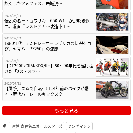
熱くしたアメフェス、岩城滉…
2026/08/04
伝説の名車・カワサキ「650-W1」が息吹き返
す。漫画『レストア！～改造車工…
2026/08/02
1980年代、2ストレーサーレプリカの伝説を再
び。ヤマハ「RZ250」の流麗…
2026/07/31
【DT200R/CRM/KDX/RH】80〜90年代を駆け抜
けた「2ストオフ…
2026/07/22
【衝撃】まるで自転車! 114年前のバイクが動
く〜歴代ハーレーのキックスター…
もっと見る
[連載]青春名車オールスターズ
ヤングマシン