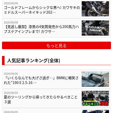
2026/08/08
ゴールドフレームからシックな黒へ! カワサキの
ミドルスーパーネイキッド202…
2026/08/08
【見逃し厳禁】漆黒の4気筒発売から200馬力ハ
ブステアインプレまで! カワサ…
もっと見る
人気記事ランキング(全体)
2026/08/06
「いくらなんでも大げさ過ぎ…」BMWに嘲笑さ
れた“190 E 2.5-16 …
2026/08/04
夏のツーリングから帰ってきたらやるべきこと
３選
2026/08/05