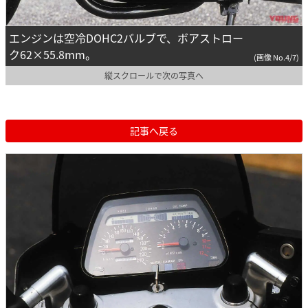
エンジンは空冷DOHC2バルブで、ボアストロー
ク62×55.8mm。
(画像 No.4/7)
縦スクロールで次の写真へ
記事へ戻る