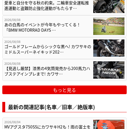
愛車と自分を守る秋の約束。二輪車安全運転推
進運動と盗難防止強化運動がもたらす…
2026/08/08
あの白馬のイベントが今年もやってくる！
「BMW MOTORRAD DAYS …
2026/08/08
ゴールドフレームからシックな黒へ! カワサキの
ミドルスーパーネイキッド202…
2026/08/08
【見逃し厳禁】漆黒の4気筒発売から200馬力ハ
ブステアインプレまで! カワサ…
もっと見る
最新の関連記事(名車／旧車／絶版車)
2026/08/04
MVアグスタ750SSにカワサキH2も！雨の富士を