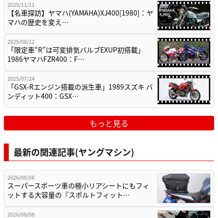
2025/11/11
【名車探訪】ヤマハ(YAMAHA)XJ400[1980]：ヤ
マハの歴史を変え…
2025/08/12
「限定車“R”は可変排気バルブEXUP初搭載」
1986ヤマハFZR400：F…
2025/07/24
「GSX-Rエンジン搭載の派生車」1989スズキ バ
ンディット400：GSX…
もっと見る
最新の関連記事(ヤングマシン)
2026/08/08
スーパースポーツ車の極小リアシートにもフィ
ットする大容量の『スポルトフィット…
2026/08/08