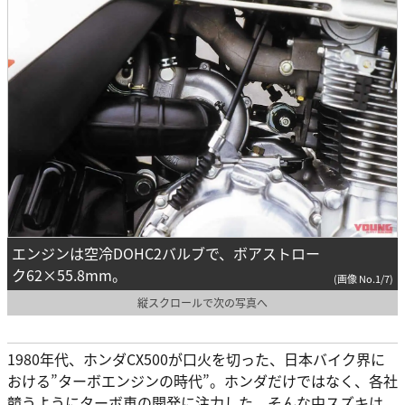
エンジンは空冷DOHC2バルブで、ボアストロー
ク62×55.8mm。
(画像 No.1/7)
縦スクロールで次の写真へ
1980年代、ホンダCX500が口火を切った、日本バイク界に
おける”ターボエンジンの時代”。ホンダだけではなく、各社
競うようにターボ車の開発に注力した。そんな中スズキは