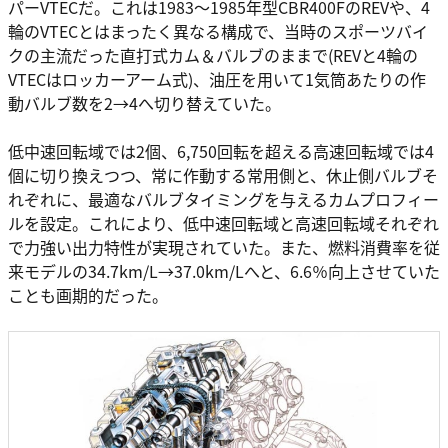
パーVTECだ。これは1983～1985年型CBR400FのREVや、4
輪のVTECとはまったく異なる構成で、当時のスポーツバイ
クの主流だった直打式カム＆バルブのままで(REVと4輪の
VTECはロッカーアーム式)、油圧を用いて1気筒あたりの作
動バルブ数を2→4へ切り替えていた。
低中速回転域では2個、6,750回転を超える高速回転域では4
個に切り換えつつ、常に作動する常用側と、休止側バルブそ
れぞれに、最適なバルブタイミングを与えるカムプロフィー
ルを設定。これにより、低中速回転域と高速回転域それぞれ
で力強い出力特性が実現されていた。また、燃料消費率を従
来モデルの34.7km/L→37.0km/Lへと、6.6％向上させていた
ことも画期的だった。