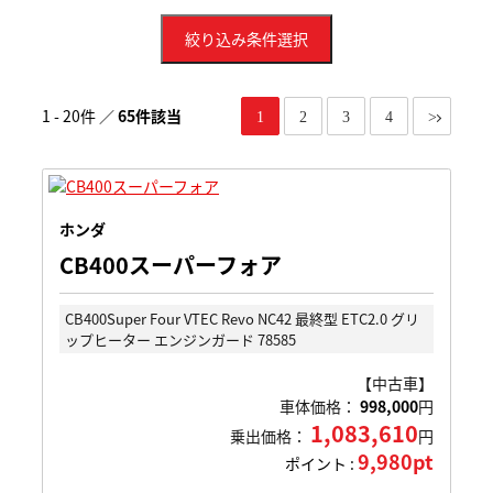
絞り込み条件選択
1 - 20件 ／
65件該当
1
2
3
4
>
ホンダ
CB400スーパーフォア
CB400Super Four VTEC Revo NC42 最終型 ETC2.0 グリ
ップヒーター エンジンガード 78585
【中古車】
車体価格：
998,000
円
1,083,610
乗出価格：
円
9,980pt
ポイント :