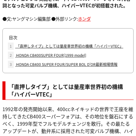
詞となった可変バルブ機構、ハイパーVTECが初搭載された。
●文:ヤングマシン編集部 ●外部リンク:
ホンダ
目次
1
「直押しタイプ」としては量産車世界初の機構「ハイパーVTEC」
2
HONDA CB400SUPER FOUR[1999 model]
3
HONDA CB400 SUPER FOUR/SUPER BOL D’OR最新相場情報
「直押しタイプ」としては量産車世界初の機構
「ハイパーVTEC」
1992年の発売開始以来、400ccネイキッドの世界で王座を維
持してきたCB400スーパーフォアは、その地位を盤石にする
べく、1999年型でフルモデルチェンジを敢行。その最たる
アップデートが、動弁系に採用された可変バルブ機構、ハイ