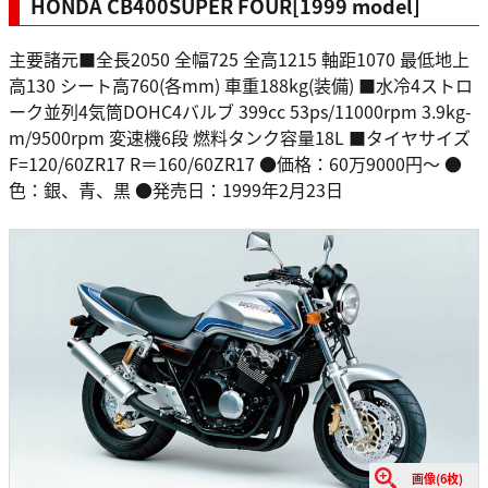
HONDA CB400SUPER FOUR[1999 model]
主要諸元■全長2050 全幅725 全高1215 軸距1070 最低地上
高130 シート高760(各mm) 車重188kg(装備) ■水冷4ストロ
ーク並列4気筒DOHC4バルブ 399cc 53ps/11000rpm 3.9kg-
m/9500rpm 変速機6段 燃料タンク容量18L ■タイヤサイズ
F=120/60ZR17 R＝160/60ZR17 ●価格：60万9000円〜 ●
色：銀、青、黒 ●発売日：1999年2月23日
画像(6枚)