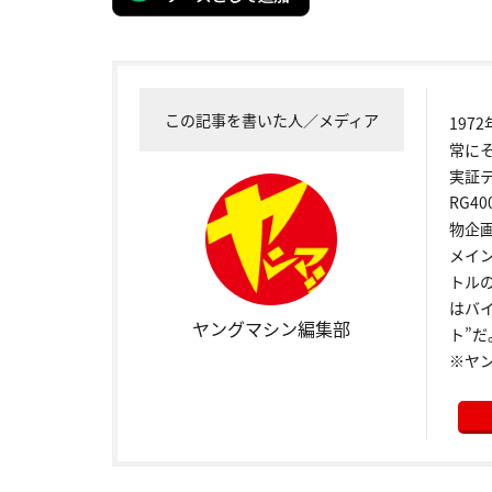
この記事を書いた人／メディア
19
常に
実証
RG4
物企
メイ
トル
はバ
ヤングマシン編集部
ト”だ
※ヤ