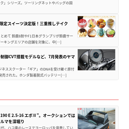
ック」シリーズ。ツーリングネットやバッグの固
メ＆限定スイーツ決定版！三重推しテイク
もまとめて 鈴鹿8耐やF1日本グランプリが鈴鹿サー
ーキングエリアの店舗を対象に、中[…]
子制御CVT搭載モデルなど、7月発表のヤマ
ジネススクーター「ギア」のDNAを受け継ぐ原付
発売された。ホンダ製着脱式バッテリー[…]
 E 2.5-16 エボⅡ”。オークションでは
クルマを深堀り
80年代、ハコ車のレースでヨーロッパを席巻してい