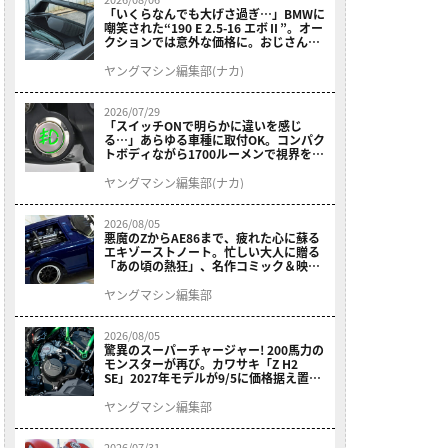
「いくらなんでも大げさ過ぎ…」BMWに
嘲笑された“190 E 2.5-16 エボⅡ”。オー
クションでは意外な価格に。おじさん達
が少年だった頃の憧れのクルマを深堀り
ヤングマシン編集部(ナカ)
2026/07/29
「スイッチONで明らかに違いを感じ
る…」あらゆる車種に取付OK。コンパク
トボディながら1700ルーメンで視界を確
保する［デイトナ・LEDフォグランプユ
ニット プレシャスレイ スモール］
ヤングマシン編集部(ナカ)
2026/08/05
悪魔のZからAE86まで、疲れた心に蘇る
エキゾーストノート。忙しい大人に贈る
「あの頃の熱狂」、名作コミック＆映画
の愛機たちが東京駅地下に期間限定で集
結！
ヤングマシン編集部
2026/08/05
驚異のスーパーチャージャー! 200馬力の
モンスターが再び。カワサキ「Z H2
SE」2027年モデルが9/5に価格据え置き
で発売
ヤングマシン編集部
2026/07/31