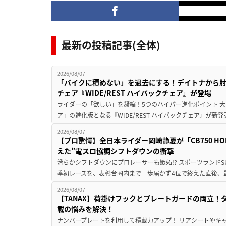
最新の投稿記事(全体)
2026/08/07
「バイクに積めない」を過去にする！デイトナから
チェア『WIDE/REST ハイバックチェア』が登場
ライダーの「欲しい」を凝縮！5つのハイパー進化ポイント 大ヒ
ア」の進化版となる『WIDE/REST ハイバックチェア』が新
2026/08/07
【プロ驚愕】全日本ライダー岡崎静夏が「CB750 HORNE
えた”電スロ協調シフトダウンの衝撃
滑らかシフトダウンにプロレーサーも嫉妬!? スポーツランド
季初レースを、表彰台圏内まで一歩届かず4位で終えた直後、最新モデ
2026/08/07
【TANAX】荷掛けフックとプレートガードの両立
載の悩みを解決！
ナンバープレートを利用して積載力アップ！ リアシートやキ