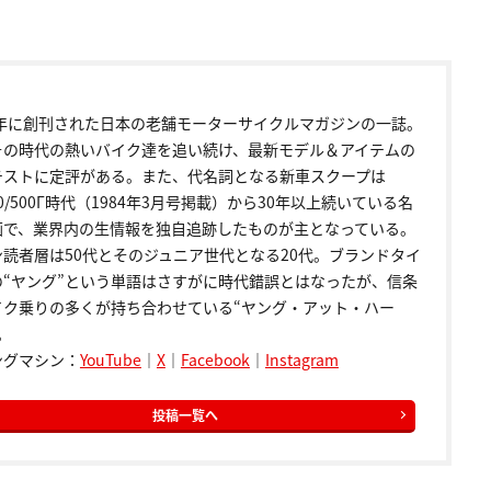
72年に創刊された日本の老舗モーターサイクルマガジンの一誌。
その時代の熱いバイク達を追い続け、最新モデル＆アイテムの
テストに定評がある。また、代名詞となる新車スクープは
00/500Γ時代（1984年3月号掲載）から30年以上続いている名
画で、業界内の生情報を独自追跡したものが主となっている。
ン読者層は50代とそのジュニア世代となる20代。ブランドタイ
の“ヤング”という単語はさすがに時代錯誤とはなったが、信条
イク乗りの多くが持ち合わせている“ヤング・アット・ハー
。
ングマシン：
YouTube
｜
X
｜
Facebook
｜
Instagram
投稿一覧へ