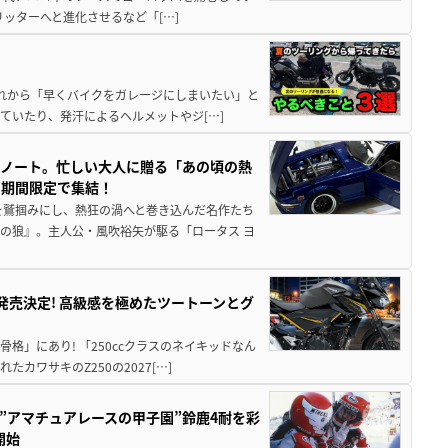
5リッターへと進化させるなど「[…]
と疲れから「早くバイクをガレージにしまいたい」と
ていたり、発汗によるヘルメットやジ[…]
トノート。忙しい大人に贈る「あの頃の熱
に期間限定で集結！
を鷲掴みにし、熱狂の渦へと巻き込んだ名作たち
の狼』。主人公・風吹裕矢が駆る「ロータス ヨ
5に発売決定! 高級感を極めたツートーンとグ
骨格」にあり! 「250ccクラスのネイキッドなん
ワサキのZ250の2027[…]
た”アマチュアレースの甲子園”鈴鹿4耐を彩
開始