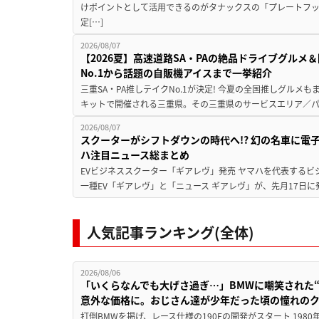
けポイントとして活用できるのがタナックスの「プレートフ
定[…]
2026/08/07
【2026夏】高速道路SA・PAの絶品ドライブグル
No.1から話題の自販機アイスまで一挙紹介
三重SA・PA推しテイクNo.1が決定! 今夏の全国推しグルメ
キットで開催される三重県。その三重県のサービスエリア／パ
2026/08/07
スクーターがシフトダウンの時代へ!? 幻の名車に電
ハ注目ニュース総まとめ
EVビジネススクーター「ギアレヴ」発売 ヤマハを代表するビ
一種EV「ギアレヴ」と「ニュース ギアレヴ」が、先月17日に
人気記事ランキング(全体)
2026/08/06
「いくらなんでも大げさ過ぎ…」BMWに嘲笑された“190
意外な価格に。おじさん達が少年だった頃の憧れの
打倒BMWを掲げ、レース仕様の190Eの開発がスタート 19