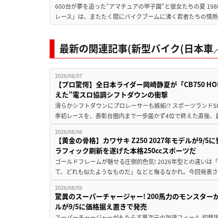
600台が夢を追った”アマチュアの甲子園”と彼女たちの夏 19
レース」は、またたく間にバイクブームに沸く若者たちの情熱の
最新の関連記事(新型バイク(日本車／
2026/08/07
【プロ驚愕】全日本ライダー岡崎静夏が「CB750 HORNE
えた”電スロ協調シフトダウンの衝撃
滑らかシフトダウンにプロレーサーも嫉妬!? スポーツランド
季初レースを、表彰台圏内まで一歩届かず4位で終えた直後、最新モデ
2026/08/06
【黄金の骨格】カワサキ Z250 2027年モデルが9/
ラフィック刷新を遂げた本格250ccスポーツだ
ゴールドフレームが魅せる圧倒的色気! 2026年型との違いは「
て、どれも似たようなものだ」などと侮るなかれ。今回発表されたカ
2026/08/05
驚異のスーパーチャージャー! 200馬力のモンスターが再
ルが9/5に価格据え置きで発売
スーパーチャージャーがもたらす異次元の加速フィール 初登