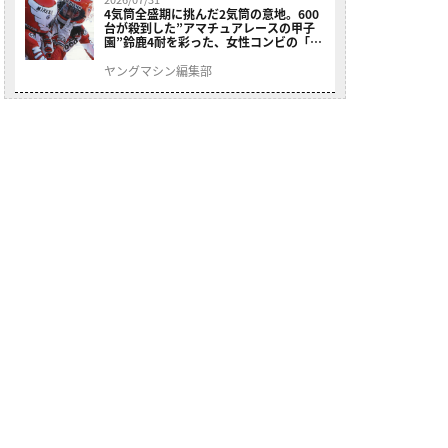
4気筒全盛期に挑んだ2気筒の意地。600
台が殺到した”アマチュアレースの甲子
園”鈴鹿4耐を彩った、女性コンビの「ス
ズキGSX400E」が特別展示開始
ヤングマシン編集部