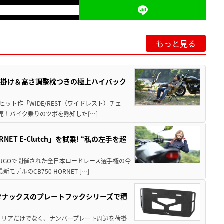
もっと見る
肘掛け＆高さ調整枕つきの極上ハイバック
ット作「WIDE/REST（ワイドレスト）チェ
発売！バイク乗りのツボを熟知した[…]
T E-Clutch」を試乗! “私の左手を超
SUGOで開催された全日本ロードレース選手権の今
ルのCB750 HORNET […]
！タナックスのプレートフックシリーズで積
ャリアだけでなく、ナンバープレート周辺を荷掛