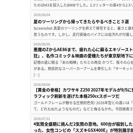
たのはM3を投入したBMWでした。2.3リッターの直4から2.
2026/08/04
夏のツーリングから帰ってきたらやるべきこと３選
Screenshot 真夏のツーリングを終えて帰宅すると、暑さ
思うものです。しかし、走行直後のバイクには虫汚れが付着し
2026/08/05
悪魔のZからAE86まで、疲れた心に蘇るエキゾース
狂」、名作コミック＆映画の愛機たちが東京駅地下
記憶の底に眠る「あの相棒」たちとの再会 かつて、我々の心
がある。熱狂的なスーパーカーブームを牽引した『サーキット
[…]
2026/08/06
【黄金の骨格】カワサキ Z250 2027年モデルが9/
ラフィック刷新を遂げた本格250ccスポーツだ
ゴールドフレームが魅せる圧倒的色気! 2026年型との違いは「
て、どれも似たようなものだ」などと侮るなかれ。今回発表されたカ
2026/07/31
4気筒全盛期に挑んだ2気筒の意地。600台が殺到し
った、女性コンビの「スズキGSX400E」が特別展示