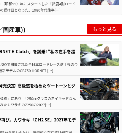
80（昭和55）年にスタートした「鈴鹿4耐ロード
受け皿となった。1980年代後半[…]
国産車))
もっと見る
T E-Clutch」を試乗! “私の左手を超
SUGOで開催された全日本ロードレース選手権の今
ルのCB750 HORNET […]
5に発売決定! 高級感を極めたツートーンとグ
骨格」にあり! 「250ccクラスのネイキッドなん
ワサキのZ250の2027[…]
び。カワサキ「Z H2 SE」2027年モデ
場時から変わらない、圧倒的な存在感は健在だ。