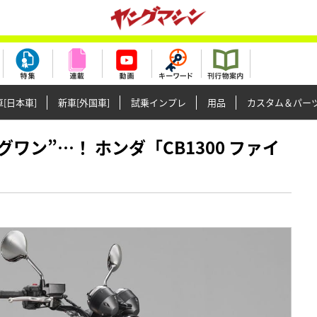
[日本車]
新車[外国車]
試乗インプレ
用品
カスタム＆パー
ビッグワン”…！ ホンダ「CB1300 ファイ