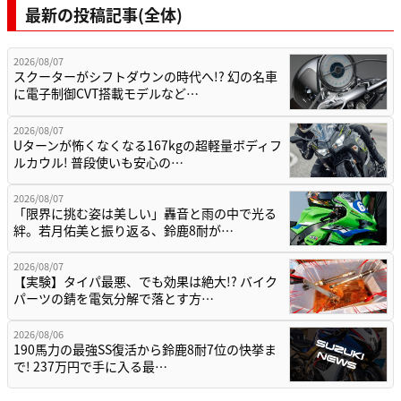
最新の投稿記事(全体)
2026/08/07
スクーターがシフトダウンの時代へ!? 幻の名車
に電子制御CVT搭載モデルなど…
2026/08/07
Uターンが怖くなくなる167kgの超軽量ボディフ
ルカウル! 普段使いも安心の…
2026/08/07
「限界に挑む姿は美しい」轟音と雨の中で光る
絆。若月佑美と振り返る、鈴鹿8耐が…
2026/08/07
【実験】タイパ最悪、でも効果は絶大!? バイク
パーツの錆を電気分解で落とす方…
2026/08/06
190馬力の最強SS復活から鈴鹿8耐7位の快挙ま
で! 237万円で手に入る最…