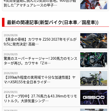
4気筒全盛期に挑んだ2気筒の意地。600台が殺
到した”アマチュアレースの甲子…
最新の関連記事(新型バイク(日本車／国産車))
2026/08/06
【黄金の骨格】カワサキ Z250 2027年モデルが
9/5に発売決定! 高級…
2026/08/05
驚異のスーパーチャージャー! 200馬力のモンス
ターが再び。カワサキ「Z H…
2026/08/03
【100㎞/h程度の実用域で十分な加速性能】ヤ
マハXSR155を全日本ライダ…
2026/08/01
【スクープ的中】27.76馬力＆43.3Nmのモリモ
リトルク。大排気量シング…
2026/08/01