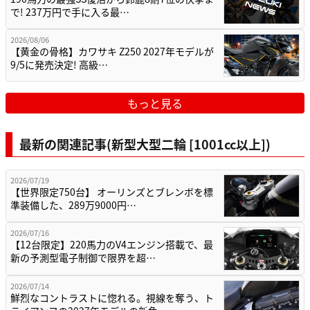
で! 237万円で手に入る最…
2026/08/06
【黄金の骨格】カワサキ Z250 2027年モデルが
9/5に発売決定! 高級…
もっと見る
最新の関連記事(新型大型二輪 [1001cc以上])
2026/07/19
【世界限定750台】 オーリンズとブレンボを標
準装備した、289万9000円…
2026/07/16
【12台限定】220馬力のV4エンジン搭載で、最
新の予測型電子制御で限界を超…
2026/07/14
鮮烈なコントラストに惚れる。視線を奪う、ト