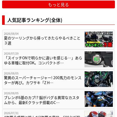
もっと見る
人気記事ランキング(全体)
2026/08/04
夏のツーリングから帰ってきたらやるべきこと
３選
2026/07/29
「スイッチONで明らかに違いを感じる…」あら
ゆる車種に取付OK。コンパクトボ…
2026/08/05
驚異のスーパーチャージャー! 200馬力のモンス
ターが再び。カワサキ「Z H…
2026/08/05
ブレンボ6基のカブ!? 脳がバグる異常なカスタ
ムから、最新Eクラッチ搭載のC…
2026/07/31