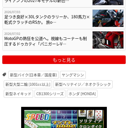
ライアンフの2027年モデルの新色…
2026/07/03
足つき良好×30Lタンクのラリーか、180馬力×
乾式クラッチのRSか。 旅o…
2026/07/02
MotoGPの熱狂を公道へ。視線もコーナーも制
圧するドゥカティ「パニガーレV…
もっと見る
新型バイク(日本車／国産車)
ヤングマシン
新型大型二輪 [1001cc以上]
新型ヘリテイジ／ネオクラシック
新型ネイキッド
CB1300シリーズ
ホンダ [HONDA]