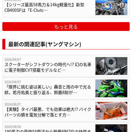
【シリーズ最高58馬力＆14kg軽量化】新型
CB400SFは「E-Clutc…
もっと見る
最新の関連記事(ヤングマシン)
2026/08/07
スクーターがシフトダウンの時代へ!? 幻の名車
に電子制御CVT搭載モデルなど…
2026/08/07
「限界に挑む姿は美しい」轟音と雨の中で光る
絆。若月佑美と振り返る、鈴鹿8耐が…
2026/08/07
【実験】タイパ最悪、でも効果は絶大!? バイク
パーツの錆を電気分解で落とす方…
2026/08/06
190馬力の最強SS復活から鈴鹿8耐7位の快挙ま