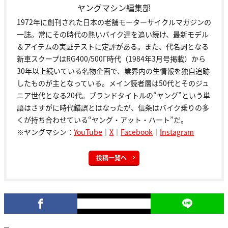
ヤングマシン編集部
1972年に創刊された日本の老舗モーターサイクルマガジンの
一誌。常にその時代の熱いバイク達を追い続け、最新モデル
＆アイテムの実証テストに定評がある。また、代名詞となる
新車スクープはRG400/500Γ時代（1984年3月号掲載）から
30年以上続いている名物企画で、業界内の生情報を独自追跡
したものが主となっている。メイン読者層は50代とそのジュ
ニア世代となる20代。ブランドタイトルの“ヤング”という単
語はさすがに時代錯誤とはなったが、信条はバイク乗りの多
くが持ち合わせている“ヤング・アット・ハート”だ。
※ヤングマシン：
YouTube
｜
X
｜
Facebook
｜
Instagram
投稿一覧へ