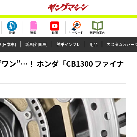
[日本車]
新車[外国車]
試乗インプレ
用品
カスタム＆パー
ッグワン”…！ ホンダ「CB1300 ファイナ