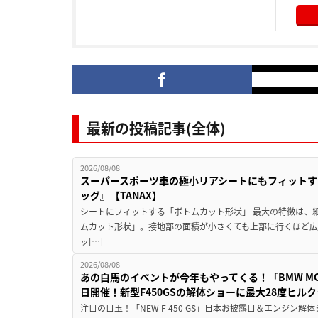
最新の投稿記事(全体)
2026/08/08
スーパースポーツ車の極小リアシートにもフィットす
ッグ』【TANAX】
シートにフィットする「ボトムカット形状」 最大の特徴は、
ムカット形状」。接地部の面積が小さくても上部に行くほど
ッ[…]
2026/08/08
あの白馬のイベントが今年もやってくる！「BMW MOTORR
日開催！新型F450GSの解体ショーに最大28度ヒル
注目の目玉！「NEW F 450 GS」日本お披露目＆エンジン