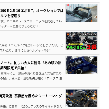
 E 2.5-16 エボⅡ”。オークションでは
クルマを深堀り
80年代、ハコ車のレースでヨーロッパを席巻してい
5リッターへと進化させるなど「[…]
と疲れから「早くバイクをガレージにしまいたい」と
ていたり、発汗によるヘルメットやジ[…]
トノート。忙しい大人に贈る「あの頃の熱
に期間限定で集結！
を鷲掴みにし、熱狂の渦へと巻き込んだ名作たち
の狼』。主人公・風吹裕矢が駆る「ロータス ヨ
5に発売決定! 高級感を極めたツートーンとグ
骨格」にあり! 「250ccクラスのネイキッドなん