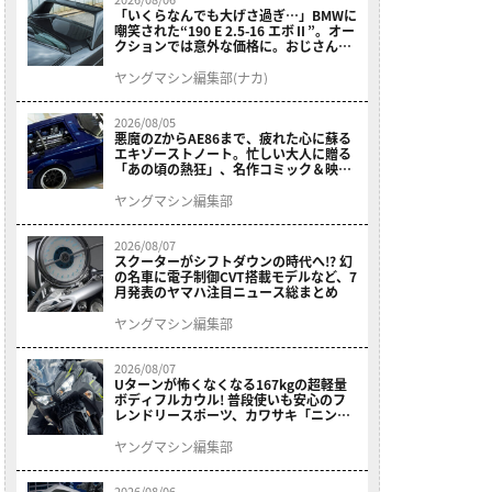
「いくらなんでも大げさ過ぎ…」BMWに
嘲笑された“190 E 2.5-16 エボⅡ”。オー
クションでは意外な価格に。おじさん達
が少年だった頃の憧れのクルマを深堀り
ヤングマシン編集部(ナカ)
2026/08/05
悪魔のZからAE86まで、疲れた心に蘇る
エキゾーストノート。忙しい大人に贈る
「あの頃の熱狂」、名作コミック＆映画
の愛機たちが東京駅地下に期間限定で集
結！
ヤングマシン編集部
2026/08/07
スクーターがシフトダウンの時代へ!? 幻
の名車に電子制御CVT搭載モデルなど、7
月発表のヤマハ注目ニュース総まとめ
ヤングマシン編集部
2026/08/07
Uターンが怖くなくなる167kgの超軽量
ボディフルカウル! 普段使いも安心のフ
レンドリースポーツ、カワサキ「ニンジ
ャ400」2027モデルが価格据え置きで
9/5発売
ヤングマシン編集部
2026/08/06