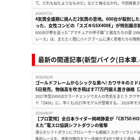
て、どれも似たようなものだ」などと侮るなかれ。今回発表されたカ
2026/07/31
4気筒全盛期に挑んだ2気筒の意地。600台が殺到し
った、女性コンビの「スズキGSX400E」が特別展示
600台が夢を追った”アマチュアの甲子園”と彼女たちの夏 19
レース」は、またたく間にバイクブームに沸く若者たちの情熱の
最新の関連記事(新型バイク(日本車／
2026/08/08
ゴールドフレームからシックな黒へ! カワサキのミド
5日発売。物価高を吹き飛ばす77万円据え置き価格【Z
2027年型Z400はカラーチェンジで大人の色気をまとう カ
ド「Z400」に、早くも2027年モデルが登場する。 2026年
2026/08/07
【プロ驚愕】全日本ライダー岡崎静夏が「CB750 HORNE
えた”電スロ協調シフトダウンの衝撃
滑らかシフトダウンにプロレーサーも嫉妬!? スポーツランド
季初レースを、表彰台圏内まで一歩届かず4位で終えた直後、最新モデ