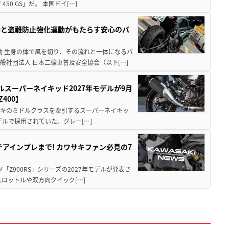
0 GS」だ。 本国ドイ[…]
動と盗難防止強化運動がもたらす安心のバ
動 生身の体で風を切り、その流れと一体になるバ
社団法人 日本二輪車普及安全協会（以下[…]
ルスーパーネイキッド2027年モデルが9月
400】
ワサキのミドルクラスを牽引するスーパーネイキッ
モデルで採用されていた、グレー[…]
テアインプレまで! カワサキファン必見の7
ツ「Z900RS」シリーズの2027年モデルが発表さ
ロットルや双方向クイック[…]