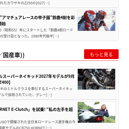
ワサキのZ250の2027[…]
た”アマチュアレースの甲子園”鈴鹿4耐を彩
開始
80（昭和55）年にスタートした「鈴鹿4耐ロード
受け皿となった。1980年代後半[…]
国産車))
もっと見る
ルスーパーネイキッド2027年モデルが9月
400】
ワサキのミドルクラスを牽引するスーパーネイキッ
モデルで採用されていた、グレー[…]
T E-Clutch」を試乗! “私の左手を超
SUGOで開催された全日本ロードレース選手権の今
ルのCB750 HORNET […]