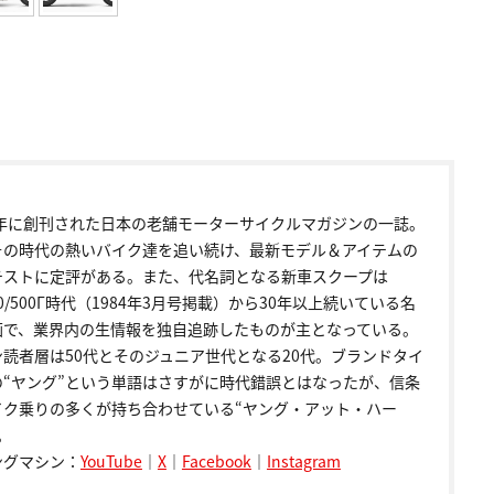
72年に創刊された日本の老舗モーターサイクルマガジンの一誌。
その時代の熱いバイク達を追い続け、最新モデル＆アイテムの
テストに定評がある。また、代名詞となる新車スクープは
00/500Γ時代（1984年3月号掲載）から30年以上続いている名
画で、業界内の生情報を独自追跡したものが主となっている。
ン読者層は50代とそのジュニア世代となる20代。ブランドタイ
の“ヤング”という単語はさすがに時代錯誤とはなったが、信条
イク乗りの多くが持ち合わせている“ヤング・アット・ハー
。
ングマシン：
YouTube
｜
X
｜
Facebook
｜
Instagram