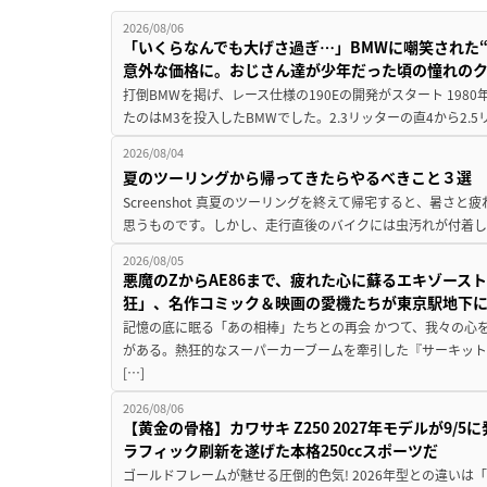
2026/08/06
「いくらなんでも大げさ過ぎ…」BMWに嘲笑された“190
意外な価格に。おじさん達が少年だった頃の憧れの
打倒BMWを掲げ、レース仕様の190Eの開発がスタート 19
たのはM3を投入したBMWでした。2.3リッターの直4から2.
2026/08/04
夏のツーリングから帰ってきたらやるべきこと３選
Screenshot 真夏のツーリングを終えて帰宅すると、暑さ
思うものです。しかし、走行直後のバイクには虫汚れが付着し
2026/08/05
悪魔のZからAE86まで、疲れた心に蘇るエキゾース
狂」、名作コミック＆映画の愛機たちが東京駅地下
記憶の底に眠る「あの相棒」たちとの再会 かつて、我々の心
がある。熱狂的なスーパーカーブームを牽引した『サーキット
[…]
2026/08/06
【黄金の骨格】カワサキ Z250 2027年モデルが9/
ラフィック刷新を遂げた本格250ccスポーツだ
ゴールドフレームが魅せる圧倒的色気! 2026年型との違いは「