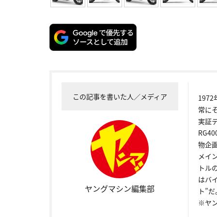
この記事を書いた人／メディア
19
常に
実証
RG4
物企
メイ
トル
はバ
ヤングマシン編集部
ト”だ
※ヤ