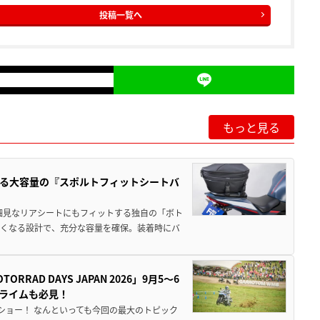
投稿一覧へ
もっと見る
る大容量の『スポルトフィットシートバ
細見なリアシートにもフィットする独自の「ボト
広くなる設計で、充分な容量を確保。装着時にバ
AD DAYS JAPAN 2026」9月5〜6
クライムも必見！
解体ショー！ なんといっても今回の最大のトピック