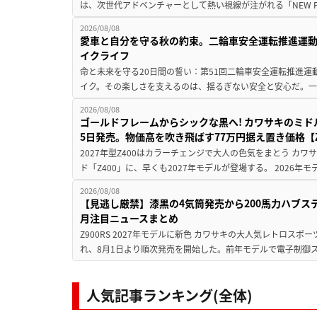
は、次世代アドベンチャーとして熱い視線が注がれる「NEW F 45
2026/08/08
愛車と自分を守る秋の約束。二輪車安全運転推進運
イクライフ
命と未来を守る20日間の誓い：第51回二輪車安全運転推進運
イク。その楽しさを支えるのは、揺るぎない安全と安心だ。一般
2026/08/08
ゴールドフレームからシックな黒へ! カワサキのミド
5日発売。物価高を吹き飛ばす77万円据え置き価格【Z
2027年型Z400はカラーチェンジで大人の色気をまとう カ
ド「Z400」に、早くも2027年モデルが登場する。 2026年
2026/08/08
【見逃し厳禁】漆黒の4気筒発売から200馬力ハブス
月注目ニュースまとめ
Z900RS 2027年モデルに新色 カワサキの大人気レトロスポー
れ、8月1日より順次発売を開始した。前年モデルで電子制御ス
人気記事ランキング(全体)