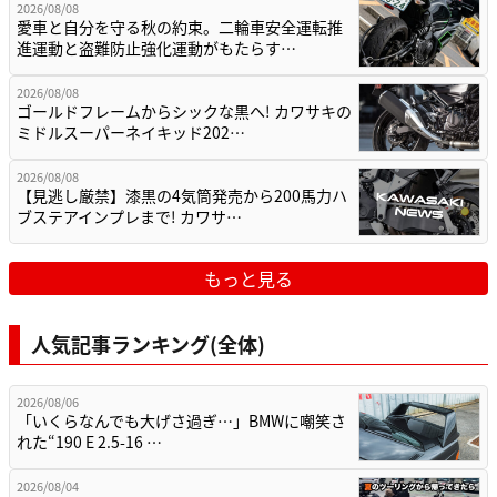
2026/08/08
愛車と自分を守る秋の約束。二輪車安全運転推
進運動と盗難防止強化運動がもたらす…
2026/08/08
ゴールドフレームからシックな黒へ! カワサキの
ミドルスーパーネイキッド202…
2026/08/08
【見逃し厳禁】漆黒の4気筒発売から200馬力ハ
ブステアインプレまで! カワサ…
もっと見る
人気記事ランキング(全体)
2026/08/06
「いくらなんでも大げさ過ぎ…」BMWに嘲笑さ
れた“190 E 2.5-16 …
2026/08/04