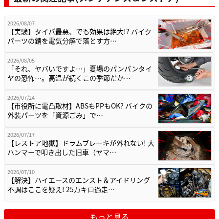
2026/08/07
【実験】タイパ最悪、でも効果は絶大!? バイク
パーツの錆を電気分解で落とす方…
2026/08/05
「それ、ヤバいですよ…」夏場のパンパンタイ
ヤの恐怖…。高温が続くこの季節だか…
2026/07/24
【市役所に電凸取材】ABSもPPもOK? バイクの
外装パーツを「資源ごみ」で…
2026/07/17
【レストア地獄】ドラムブレーキが外れない! 大
ハンマーで叩き出した旧車（ヤマ…
2026/07/10
【解決】ハイエースのエンスト＆アイドリング
不調はここを疑え! 25万キロ過走…
もっと見る