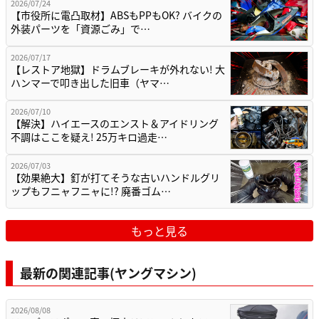
2026/07/24
【市役所に電凸取材】ABSもPPもOK? バイクの
外装パーツを「資源ごみ」で…
2026/07/17
【レストア地獄】ドラムブレーキが外れない! 大
ハンマーで叩き出した旧車（ヤマ…
2026/07/10
【解決】ハイエースのエンスト＆アイドリング
不調はここを疑え! 25万キロ過走…
2026/07/03
【効果絶大】釘が打てそうな古いハンドルグリ
ップもフニャフニャに!? 廃番ゴム…
もっと見る
最新の関連記事(ヤングマシン)
2026/08/08