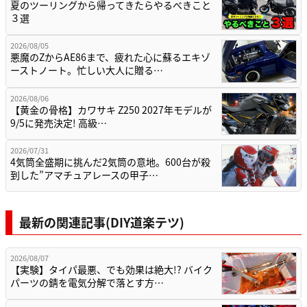
夏のツーリングから帰ってきたらやるべきこと
３選
2026/08/05
悪魔のZからAE86まで、疲れた心に蘇るエキゾ
ーストノート。忙しい大人に贈る…
2026/08/06
【黄金の骨格】カワサキ Z250 2027年モデルが
9/5に発売決定! 高級…
2026/07/31
4気筒全盛期に挑んだ2気筒の意地。600台が殺
到した”アマチュアレースの甲子…
最新の関連記事(DIY道楽テツ)
2026/08/07
【実験】タイパ最悪、でも効果は絶大!? バイク
パーツの錆を電気分解で落とす方…