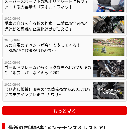
スーパースポーツ車の極小リアシートにもフィ
ットする大容量の『スポルトフィット…
2026/08/08
愛車と自分を守る秋の約束。二輪車安全運転推
進運動と盗難防止強化運動がもたらす…
2026/08/08
あの白馬のイベントが今年もやってくる！
「BMW MOTORRAD DAYS …
2026/08/08
ゴールドフレームからシックな黒へ! カワサキの
ミドルスーパーネイキッド202…
2026/08/08
【見逃し厳禁】漆黒の4気筒発売から200馬力ハ
ブステアインプレまで! カワサ…
もっと見る
最新の関連記事(メンテナンス＆レストア)