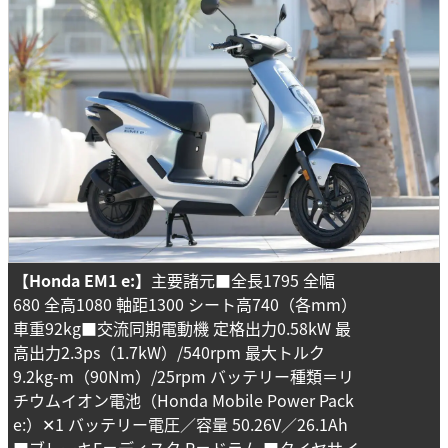
【Honda EM1 e:】
主要諸元■全長1795 全幅
680 全高1080 軸距1300 シート高740（各mm）
車重92kg■交流同期電動機 定格出力0.58kW 最
高出力2.3ps（1.7kW）/540rpm 最大トルク
9.2kg-m（90Nm）/25rpm バッテリー種類＝リ
チウムイオン電池（Honda Mobile Power Pack
e:）✕1 バッテリー電圧／容量 50.26V／26.1Ah
■ブレーキF＝ディスク R＝ドラム ■タイヤサイ