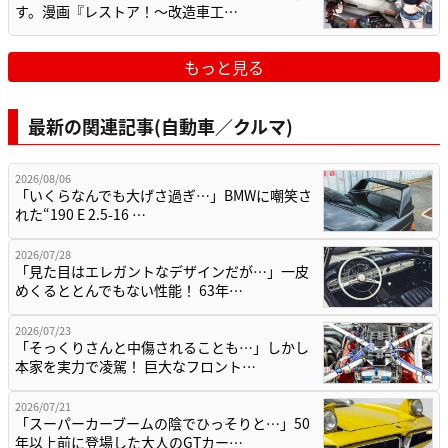
す。漫画『レストア！～改造車工…
もっと見る
最新の関連記事(自動車／クルマ)
2026/08/06
「いくらなんでも大げさ過ぎ…」BMWに嘲笑さ
れた“190 E 2.5-16 …
2026/07/28
「見た目はエレガントなデザインだが…」一皮
めくるととんでもない性能！ 63年…
2026/07/23
「そっくりさんと中傷されることも…」しかし
本家を実力で凌駕！ 巨大なフロント…
2026/07/21
「スーパーカーブームの陰でひっそりと…」50
年以上前に登場した大人のGTカー…