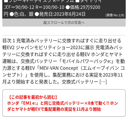
ズF＝90/90-12 R＝100/90-10 ●価格:29万9200
円 ●色:白、銀 ●発売日:2023年8月24日
(画像 No.1/9)
縦スクロールで次の写真へ
目次 1 充電済みバッテリーに交換すればすぐに走り出せる
軽EV2 ジャパンモビリティショー2023に展示 充電済みバッ
テリーに交換すればすぐに走り出せる軽EV ホンダとヤマト
運輸は、交換式バッテリー「モバイルパワーパックe:」を動
力源とする軽EV「MEV-VAN Concept（エムイーブイバン コ
ンセプト）」を使用し、集配業務における実証を2023年11
月より開始すると発表した。交換式バッテリー […]
【この記事を最初から読む】
ホンダ「EM1 e:」と同じ交換式バッテリー×8本で動く!! ホン
ダとヤマトが軽EVで集配業務の実証を11月より開始