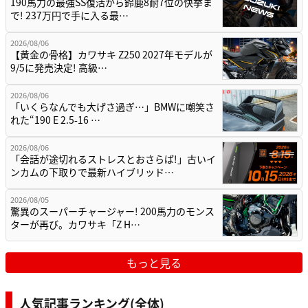
190馬力の最強SS復活から鈴鹿8耐7位の快挙ま
で! 237万円で手に入る最…
2026/08/06
【黄金の骨格】カワサキ Z250 2027年モデルが
9/5に発売決定! 高級…
2026/08/06
「いくらなんでも大げさ過ぎ…」BMWに嘲笑さ
れた“190 E 2.5-16 …
2026/08/06
「会話が途切れるストレスとおさらば!」古いイ
ンカムの下取りで最新ハイブリッド…
2026/08/05
驚異のスーパーチャージャー! 200馬力のモンス
ターが再び。カワサキ「Z H…
もっと見る
人気記事ランキング(全体)