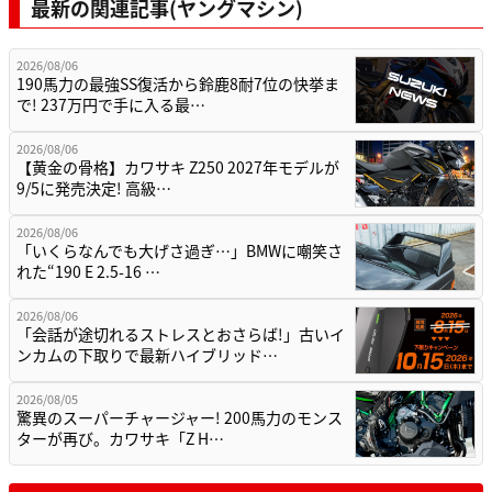
最新の関連記事(ヤングマシン)
2026/08/06
190馬力の最強SS復活から鈴鹿8耐7位の快挙ま
で! 237万円で手に入る最…
2026/08/06
【黄金の骨格】カワサキ Z250 2027年モデルが
9/5に発売決定! 高級…
2026/08/06
「いくらなんでも大げさ過ぎ…」BMWに嘲笑さ
れた“190 E 2.5-16 …
2026/08/06
「会話が途切れるストレスとおさらば!」古いイ
ンカムの下取りで最新ハイブリッド…
2026/08/05
驚異のスーパーチャージャー! 200馬力のモンス
ターが再び。カワサキ「Z H…