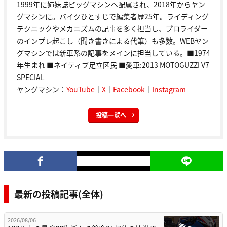
1999年に姉妹誌ビッグマシンへ配属され、2018年からヤン
グマシンに。バイクひとすじで編集者歴25年。ライディング
テクニックやメカニズムの記事を多く担当し、プロライダー
のインプレ起こし（聞き書きによる代筆）も多数。WEBヤン
グマシンでは新車系の記事をメインに担当している。■1974
年生まれ ■ネイティブ足立区民 ■愛車:2013 MOTOGUZZI V7
SPECIAL
ヤングマシン：
YouTube
｜
X
｜
Facebook
｜
Instagram
投稿一覧へ
最新の投稿記事(全体)
2026/08/06