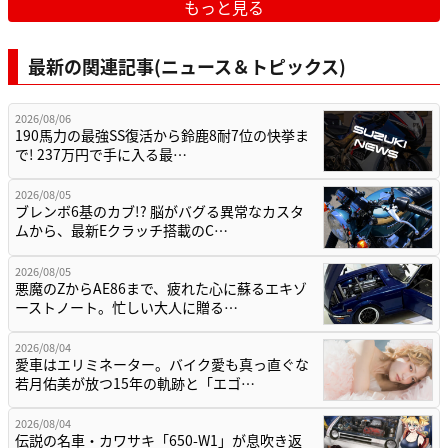
もっと見る
最新の関連記事(ニュース＆トピックス)
2026/08/06
190馬力の最強SS復活から鈴鹿8耐7位の快挙ま
で! 237万円で手に入る最…
2026/08/05
ブレンボ6基のカブ!? 脳がバグる異常なカスタ
ムから、最新Eクラッチ搭載のC…
2026/08/05
悪魔のZからAE86まで、疲れた心に蘇るエキゾ
ーストノート。忙しい大人に贈る…
2026/08/04
愛車はエリミネーター。バイク愛も真っ直ぐな
若月佑美が放つ15年の軌跡と「エゴ…
2026/08/04
伝説の名車・カワサキ「650-W1」が息吹き返