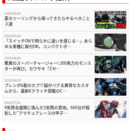
2026/08/04
夏のツーリングから帰ってきたらやるべきこと
３選
2026/07/29
「スイッチONで明らかに違いを感じる…」あら
ゆる車種に取付OK。コンパクトボ…
2026/08/05
驚異のスーパーチャージャー! 200馬力のモンス
ターが再び。カワサキ「Z H…
2026/08/05
ブレンボ6基のカブ!? 脳がバグる異常なカスタ
ムから、最新Eクラッチ搭載のC…
2026/07/31
4気筒全盛期に挑んだ2気筒の意地。600台が殺
到した”アマチュアレースの甲子…