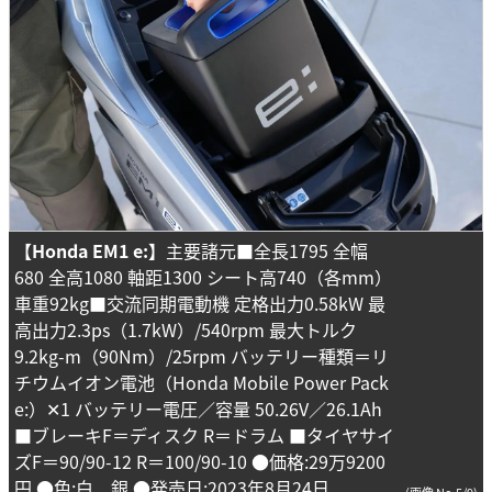
【Honda EM1 e:】
主要諸元■全長1795 全幅
680 全高1080 軸距1300 シート高740（各mm）
車重92kg■交流同期電動機 定格出力0.58kW 最
高出力2.3ps（1.7kW）/540rpm 最大トルク
9.2kg-m（90Nm）/25rpm バッテリー種類＝リ
チウムイオン電池（Honda Mobile Power Pack
e:）✕1 バッテリー電圧／容量 50.26V／26.1Ah
■ブレーキF＝ディスク R＝ドラム ■タイヤサイ
ズF＝90/90-12 R＝100/90-10 ●価格:29万9200
円 ●色:白、銀 ●発売日:2023年8月24日