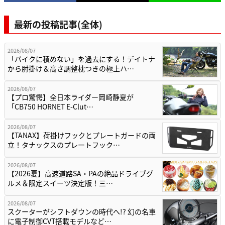
最新の投稿記事(全体)
2026/08/07
「バイクに積めない」を過去にする！デイトナ
から肘掛け＆高さ調整枕つきの極上ハ…
2026/08/07
【プロ驚愕】全日本ライダー岡崎静夏が
「CB750 HORNET E-Clut…
2026/08/07
【TANAX】荷掛けフックとプレートガードの両
立！タナックスのプレートフック…
2026/08/07
【2026夏】高速道路SA・PAの絶品ドライブグ
ルメ＆限定スイーツ決定版！三…
2026/08/07
スクーターがシフトダウンの時代へ!? 幻の名車
に電子制御CVT搭載モデルなど…