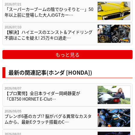
2026/07/21
「スーパーカーブームの陰でひっそりと…」50
年以上前に登場した大人のGTカー…
2026/07/10
【解決】ハイエースのエンスト＆アイドリング
不調はここを疑え! 25万キロ過走…
もっと見る
最新の関連記事(ホンダ [HONDA])
2026/08/07
【プロ驚愕】全日本ライダー岡崎静夏が
「CB750 HORNET E-Clut…
2026/08/05
ブレンボ6基のカブ!? 脳がバグる異常なカスタ
ムから、最新Eクラッチ搭載のC…
2026/08/01