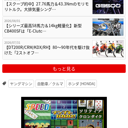
【スクープ的中】27.76馬力＆43.3Nmのモリモ
リトルク。大排気量シング…
2026/08/01
【シリーズ最高58馬力＆14kg軽量化】新型
CB400SFは「E-Clutc…
2026/07/31
【DT200R/CRM/KDX/RH】80〜90年代を駆け抜
けた「2ストオフ…
もっと見る
ヤングマシン
自動車／クルマ
ホンダ [HONDA]