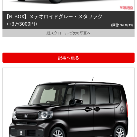
【N-BOX】メテオロイドグレー・メタリック
（+3万3000円）
(画像 No.8/39)
縦スクロールで次の写真へ
記事へ戻る