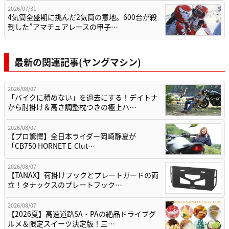
2026/07/31
4気筒全盛期に挑んだ2気筒の意地。600台が殺
到した”アマチュアレースの甲子…
最新の関連記事(ヤングマシン)
2026/08/07
「バイクに積めない」を過去にする！デイトナ
から肘掛け＆高さ調整枕つきの極上ハ…
2026/08/07
【プロ驚愕】全日本ライダー岡崎静夏が
「CB750 HORNET E-Clut…
2026/08/07
【TANAX】荷掛けフックとプレートガードの両
立！タナックスのプレートフック…
2026/08/07
【2026夏】高速道路SA・PAの絶品ドライブグ
ルメ＆限定スイーツ決定版！三…