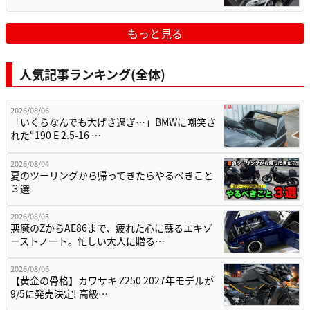
もっと見る
人気記事ランキング(全体)
2026/08/06
「いくらなんでも大げさ過ぎ…」BMWに嘲笑さ
れた“190 E 2.5-16 …
2026/08/04
夏のツーリングから帰ってきたらやるべきこと
３選
2026/08/05
悪魔のZからAE86まで、疲れた心に蘇るエキゾ
ーストノート。忙しい大人に贈る…
2026/08/06
【黄金の骨格】カワサキ Z250 2027年モデルが
9/5に発売決定! 高級…