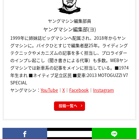
ヤングマシン編集部員
ヤングマシン編集部(ヨ)
1999年に姉妹誌ビッグマシンへ配属され、2018年からヤン
グマシンに。バイクひとすじで編集者歴25年。ライディング
テクニックやメカニズムの記事を多く担当し、プロライダー
のインプレ起こし（聞き書きによる代筆）も多数。WEBヤン
グマシンでは新車系の記事をメインに担当している。■1974
年生まれ ■ネイティブ足立区民 ■愛車:2013 MOTOGUZZI V7
SPECIAL
ヤングマシン：
YouTube
｜
X
｜
Facebook
｜
Instagram
投稿一覧へ