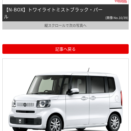
【N-BOX】トワイライトミストブラック・パー
ル
(画像 No.10/39)
縦スクロールで次の写真へ
記事へ戻る