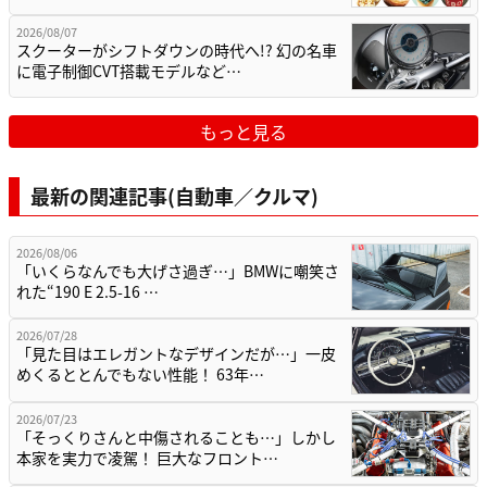
2026/08/07
スクーターがシフトダウンの時代へ!? 幻の名車
に電子制御CVT搭載モデルなど…
もっと見る
最新の関連記事(自動車／クルマ)
2026/08/06
「いくらなんでも大げさ過ぎ…」BMWに嘲笑さ
れた“190 E 2.5-16 …
2026/07/28
「見た目はエレガントなデザインだが…」一皮
めくるととんでもない性能！ 63年…
2026/07/23
「そっくりさんと中傷されることも…」しかし
本家を実力で凌駕！ 巨大なフロント…