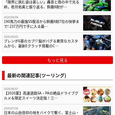
「限界に挑む姿は美しい」轟音と雨の中で光る
絆。若月佑美と振り返る、鈴鹿8耐が…
2026/08/06
190馬力の最強SS復活から鈴鹿8耐7位の快挙ま
で! 237万円で手に入る最…
2026/08/05
ブレンボ6基のカブ!? 脳がバグる異常なカスタ
ムから、最新Eクラッチ搭載のC…
もっと見る
最新の関連記事(ツーリング)
2026/08/07
【2026夏】高速道路SA・PAの絶品ドライブグ
ルメ＆限定スイーツ決定版！三…
2026/07/26
日本の山岳信仰の地をバイクで繋ぐ、富士山・