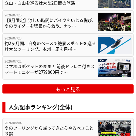
立山・白山を巡る壮大な2日間の旅路…
2026/07/25
【8月限定】涼しい時間にバイクをいじる悦び、
夏のライダーを猛暑から救う。ナッ…
2026/07/23
約2ヶ月間、自身のペースで絶景スポットを巡る
壮大なツーリング。本州一周を目指…
2026/07/22
スマホはポケットのまま！ 前後ドラレコ付きス
マートモニターが2万9800円で…
もっと見る
人気記事ランキング(全体)
2026/08/04
夏のツーリングから帰ってきたらやるべきこと
３選