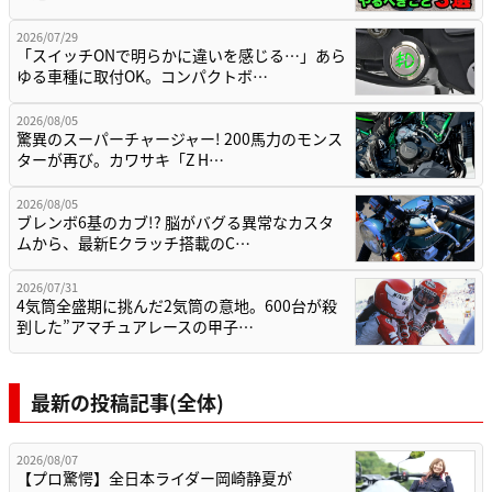
2026/07/29
「スイッチONで明らかに違いを感じる…」あら
ゆる車種に取付OK。コンパクトボ…
2026/08/05
驚異のスーパーチャージャー! 200馬力のモンス
ターが再び。カワサキ「Z H…
2026/08/05
ブレンボ6基のカブ!? 脳がバグる異常なカスタ
ムから、最新Eクラッチ搭載のC…
2026/07/31
4気筒全盛期に挑んだ2気筒の意地。600台が殺
到した”アマチュアレースの甲子…
最新の投稿記事(全体)
2026/08/07
【プロ驚愕】全日本ライダー岡崎静夏が