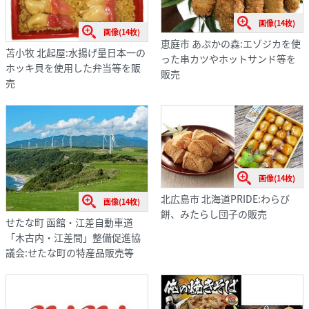
画像(14枚)
画像(14枚)
恵庭市 あぷかの森:エゾジカを使
苫小牧 北起屋:水揚げ量日本一の
った串カツやホットサンド等を
ホッキ貝を使用した弁当等を販
販売
売
画像(14枚)
北広島市 北海道PRIDE:わらび
画像(14枚)
餅、みたらし団子の販売
せたな町 函館・江差自動車道
「木古内・江差間」整備促進協
議会:せたな町の特産品販売等