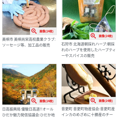
画像(14枚)
画像(14枚)
美唄市 美唄尚栄高校農業クラブ:
石狩市 北海道朝採れハーブ:朝採
ソーセージ等、加工品の販売
れのハーブを使用したハーブティ
ーやスパイスの販売
画像(14枚)
画像(14枚)
音更町 音更町物産協会:音更町産
日高振興局 優駿日高道!!オール
インカのめざめに十勝産のチー
ひだか魅力発信協議会:ひだか地