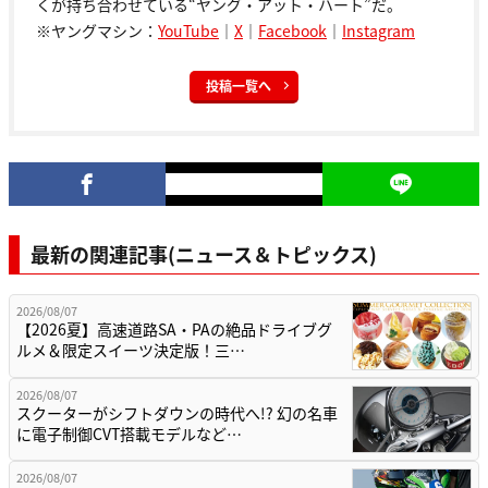
くが持ち合わせている“ヤング・アット・ハート”だ。
※ヤングマシン：
YouTube
｜
X
｜
Facebook
｜
Instagram
投稿一覧へ
最新の関連記事(ニュース＆トピックス)
2026/08/07
【2026夏】高速道路SA・PAの絶品ドライブグ
ルメ＆限定スイーツ決定版！三…
2026/08/07
スクーターがシフトダウンの時代へ!? 幻の名車
に電子制御CVT搭載モデルなど…
2026/08/07