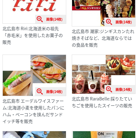
画像(14枚)
画像(14枚)
北広島市 Riri:北海道米の祖先
北広島市 潮家:ジンギスカンたれ
「赤毛米」を使用したお菓子の
焼きそばなど、北海道ならでは
販売
の食品を販売
画像(14枚)
画像(14枚)
北広島市 RaraBelle:採りたてい
北広島市 エーデルワイスファー
ちごを使用したスイーツの販売
ム:北海道小麦を使用したパンに
ハム・ベーコンを挟んだサンド
イッチ等を販売