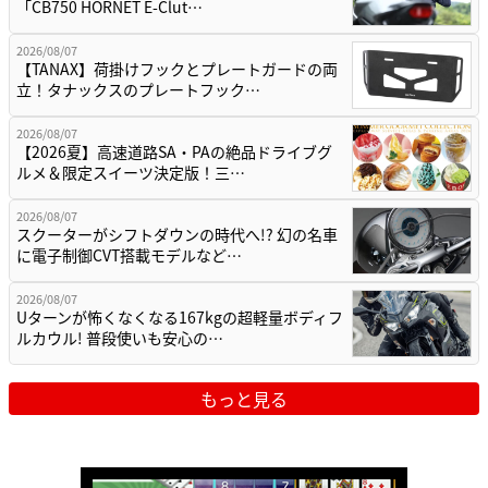
「CB750 HORNET E-Clut…
2026/08/07
【TANAX】荷掛けフックとプレートガードの両
立！タナックスのプレートフック…
2026/08/07
【2026夏】高速道路SA・PAの絶品ドライブグ
ルメ＆限定スイーツ決定版！三…
2026/08/07
スクーターがシフトダウンの時代へ!? 幻の名車
に電子制御CVT搭載モデルなど…
2026/08/07
Uターンが怖くなくなる167kgの超軽量ボディフ
ルカウル! 普段使いも安心の…
もっと見る