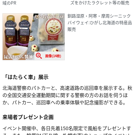
ズをかけたラクレット等の販売
域のPR
釧路湿原・阿寒・摩周シーニック
バイウェイ:ひがし北海道の特産品
販売
画像(14枚)
「はたらく車」展示
北海道警察のパトカーと、高速道路の巡回車を展示する。秋
の全国交通安全運動期間に関する警察の方のお話を伺うほ
か、パトカー、巡回車への乗車体験や記念撮影ができる。
来場者プレゼント企画
イベント開催中、各日先着150名限定で風船をプレゼントす