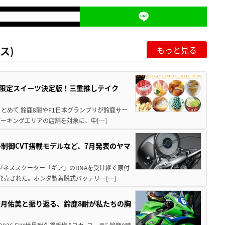
ス)
もっと見る
メ＆限定スイーツ決定版！三重推しテイク
もまとめて 鈴鹿8耐やF1日本グランプリが鈴鹿サー
ーキングエリアの店舗を対象に、中[…]
子制御CVT搭載モデルなど、7月発表のヤマ
ジネススクーター「ギア」のDNAを受け継ぐ原付
発売された。ホンダ製着脱式バッテリー[…]
月佑美と振り返る、鈴鹿8耐が私たちの胸