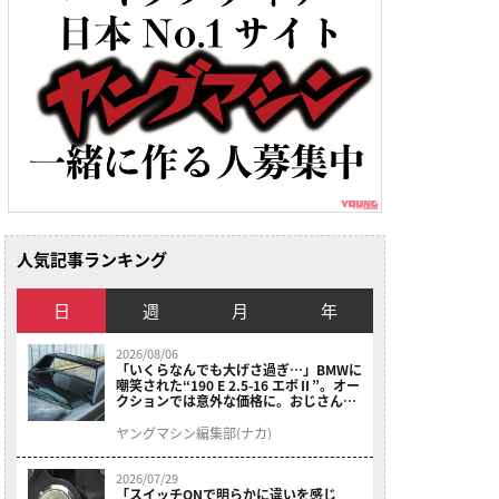
人気記事ランキング
日
週
月
年
2026/08/06
「いくらなんでも大げさ過ぎ…」BMWに
嘲笑された“190 E 2.5-16 エボⅡ”。オー
クションでは意外な価格に。おじさん達
が少年だった頃の憧れのクルマを深堀り
ヤングマシン編集部(ナカ)
2026/07/29
「スイッチONで明らかに違いを感じ