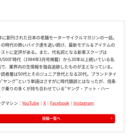
72年に創刊された日本の老舗モーターサイクルマガジンの一誌。
その時代の熱いバイク達を追い続け、最新モデル＆アイテムの
テストに定評がある。また、代名詞となる新車スクープは
00/500Γ時代（1984年3月号掲載）から30年以上続いている名
画で、業界内の生情報を独自追跡したものが主となっている。
ン読者層は50代とそのジュニア世代となる20代。ブランドタイ
の“ヤング”という単語はさすがに時代錯誤とはなったが、信条
イク乗りの多くが持ち合わせている“ヤング・アット・ハー
。
ングマシン：
YouTube
｜
X
｜
Facebook
｜
Instagram
投稿一覧へ