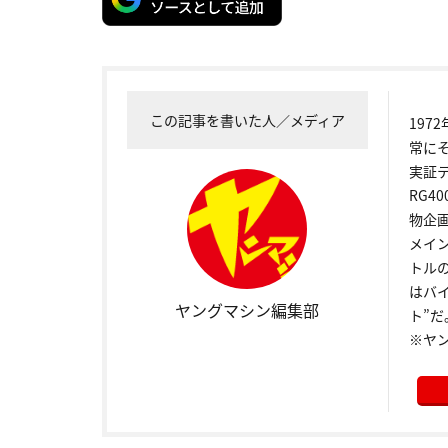
この記事を書いた人／メディア
19
常に
実証
RG4
物企
メイ
トル
はバ
ヤングマシン編集部
ト”だ
※ヤ