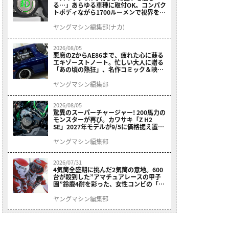
る…」あらゆる車種に取付OK。コンパク
トボディながら1700ルーメンで視界を確
保する［デイトナ・LEDフォグランプユ
ニット プレシャスレイ スモール］
ヤングマシン編集部(ナカ)
2026/08/05
悪魔のZからAE86まで、疲れた心に蘇る
エキゾーストノート。忙しい大人に贈る
「あの頃の熱狂」、名作コミック＆映画
の愛機たちが東京駅地下に期間限定で集
結！
ヤングマシン編集部
2026/08/05
驚異のスーパーチャージャー! 200馬力の
モンスターが再び。カワサキ「Z H2
SE」2027年モデルが9/5に価格据え置き
で発売
ヤングマシン編集部
2026/07/31
4気筒全盛期に挑んだ2気筒の意地。600
台が殺到した”アマチュアレースの甲子
園”鈴鹿4耐を彩った、女性コンビの「ス
ズキGSX400E」が特別展示開始
ヤングマシン編集部