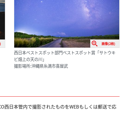
)
画像(2枚)
」
西日本ベストスポット部門ベストスポット賞「サトウキ
ビ畑上の天の川」
撮影場所:沖縄県糸満市喜屋武
NEXCO西日本管内で撮影されたものをWEBもしくは郵送で応
。