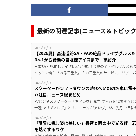
最新の関連記事(ニュース＆トピック
2026/08/07
【2026夏】高速道路SA・PAの絶品ドライブグル
No.1から話題の自販機アイスまで一挙紹介
三重SA・PA推しテイクNo.1が決定! 今夏の全国推しグルメ
キットで開催される三重県。その三重県のサービスエリア／パ
2026/08/07
スクーターがシフトダウンの時代へ!? 幻の名車に電
ハ注目ニュース総まとめ
EVビジネススクーター「ギアレヴ」発売 ヤマハを代表するビ
一種EV「ギアレヴ」と「ニュース ギアレヴ」が、先月17日に
2026/08/07
「限界に挑む姿は美しい」轟音と雨の中で光る絆。若
を熱くするワケ