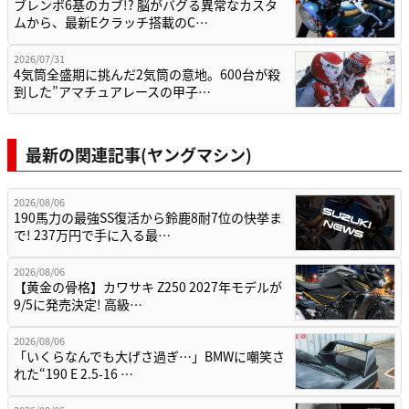
ブレンボ6基のカブ!? 脳がバグる異常なカスタ
ムから、最新Eクラッチ搭載のC…
2026/07/31
4気筒全盛期に挑んだ2気筒の意地。600台が殺
到した”アマチュアレースの甲子…
最新の関連記事(ヤングマシン)
2026/08/06
190馬力の最強SS復活から鈴鹿8耐7位の快挙ま
で! 237万円で手に入る最…
2026/08/06
【黄金の骨格】カワサキ Z250 2027年モデルが
9/5に発売決定! 高級…
2026/08/06
「いくらなんでも大げさ過ぎ…」BMWに嘲笑さ
れた“190 E 2.5-16 …