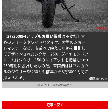
【3万3000円アップもお買い得感は不変だ】
太
めのフォークやワイドなタイヤ、大型のショー
トマフラーなど、市街地で映える車格を目指し
てデザインされたジクサー250。ダイヤモンドフ
レームはジクサー150のレイアウトを踏襲しつつ
250専用に設計したものだ。車両価格はフルカウ
ルのジクサーSF250とも前年から3万3000円高に
抑えられる。
(画像 No.4/23)
縦スクロールで次の写真へ
記事へ戻る