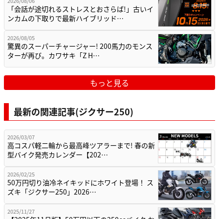
2026/08/06
「会話が途切れるストレスとおさらば!」古いイ
ンカムの下取りで最新ハイブリッド…
2026/08/05
驚異のスーパーチャージャー! 200馬力のモンス
ターが再び。カワサキ「Z H…
もっと見る
最新の関連記事(ジクサー250)
2026/03/07
高コスパ軽二輪から最高峰ツアラーまで! 春の新
型バイク発売カレンダー【202…
2026/02/25
50万円切り油冷ネイキッドにホワイト登場！ ス
ズキ「ジクサー250」2026…
2025/11/27