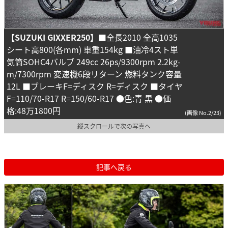
【SUZUKI GIXXER250】
■全長2010 全高1035
シート高800(各mm) 車重154kg ■油冷4スト単
気筒SOHC4バルブ 249cc 26ps/9300rpm 2.2kg-
m/7300rpm 変速機6段リターン 燃料タンク容量
12L ■ブレーキF=ディスク R=ディスク ■タイヤ
F=110/70-R17 R=150/60-R17 ●色:青 黒 ●価
格:48万1800円
(画像 No.2/23)
縦スクロールで次の写真へ
記事へ戻る