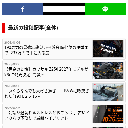
最新の投稿記事(全体)
2026/08/06
190馬力の最強SS復活から鈴鹿8耐7位の快挙ま
で! 237万円で手に入る最…
2026/08/06
【黄金の骨格】カワサキ Z250 2027年モデルが
9/5に発売決定! 高級…
2026/08/06
「いくらなんでも大げさ過ぎ…」BMWに嘲笑さ
れた“190 E 2.5-16 …
2026/08/06
「会話が途切れるストレスとおさらば!」古いイ
ンカムの下取りで最新ハイブリッド…