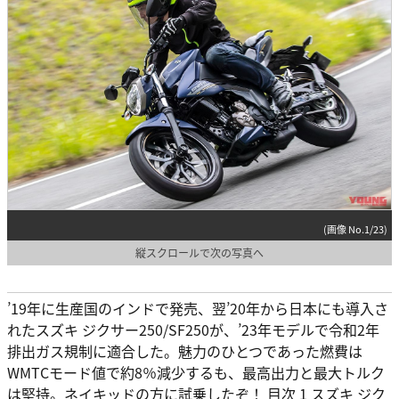
(画像 No.1/23)
縦スクロールで次の写真へ
’19年に生産国のインドで発売、翌’20年から日本にも導入さ
れたスズキ ジクサー250/SF250が、’23年モデルで令和2年
排出ガス規制に適合した。魅力のひとつであった燃費は
WMTCモード値で約8％減少するも、最高出力と最大トルク
は堅持。ネイキッドの方に試乗したぞ！ 目次 1 スズキ ジク