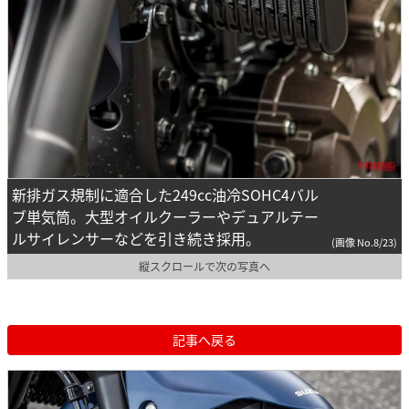
新排ガス規制に適合した249cc油冷SOHC4バル
ブ単気筒。大型オイルクーラーやデュアルテー
ルサイレンサーなどを引き続き採用。
(画像 No.8/23)
縦スクロールで次の写真へ
記事へ戻る