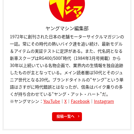
ヤングマシン編集部
1972年に創刊された日本の老舗モーターサイクルマガジンの
一誌。常にその時代の熱いバイク達を追い続け、最新モデル
＆アイテムの実証テストに定評がある。また、代名詞となる
新車スクープはRG400/500Γ時代（1984年3月号掲載）から
30年以上続いている名物企画で、業界内の生情報を独自追跡
したものが主となっている。メイン読者層は50代とそのジュ
ニア世代となる20代。ブランドタイトルの“ヤング”という単
語はさすがに時代錯誤とはなったが、信条はバイク乗りの多
くが持ち合わせている“ヤング・アット・ハート”だ。
※ヤングマシン：
YouTube
｜
X
｜
Facebook
｜
Instagram
投稿一覧へ