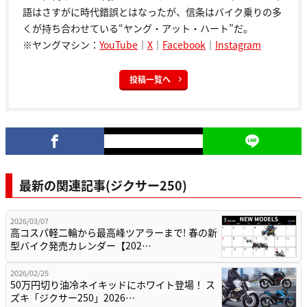
語はさすがに時代錯誤とはなったが、信条はバイク乗りの多
くが持ち合わせている“ヤング・アット・ハート”だ。
※ヤングマシン：
YouTube
｜
X
｜
Facebook
｜
Instagram
投稿一覧へ
最新の関連記事(ジクサー250)
2026/03/07
高コスパ軽二輪から最高峰ツアラーまで! 春の新
型バイク発売カレンダー【202…
2026/02/25
50万円切り油冷ネイキッドにホワイト登場！ ス
ズキ「ジクサー250」2026…