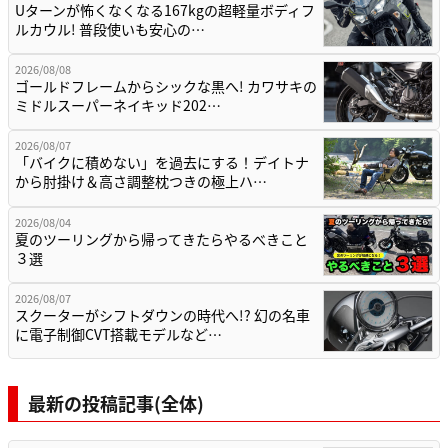
Uターンが怖くなくなる167kgの超軽量ボディフ
ルカウル! 普段使いも安心の…
2026/08/08
ゴールドフレームからシックな黒へ! カワサキの
ミドルスーパーネイキッド202…
2026/08/07
「バイクに積めない」を過去にする！デイトナ
から肘掛け＆高さ調整枕つきの極上ハ…
2026/08/04
夏のツーリングから帰ってきたらやるべきこと
３選
2026/08/07
スクーターがシフトダウンの時代へ!? 幻の名車
に電子制御CVT搭載モデルなど…
最新の投稿記事(全体)