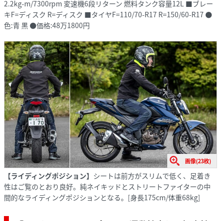
2.2kg-m/7300rpm 変速機6段リターン 燃料タンク容量12L ■ブレー
キF=ディスク R=ディスク ■タイヤF=110/70-R17 R=150/60-R17 ●
色:青 黒 ●価格:48万1800円
画像(23枚)
【ライディングポジション】
シートは前方がスリムで低く、足着き
性はご覧のとおり良好。純ネイキッドとストリートファイターの中
間的なライディングポジションとなる。[身長175cm/体重68kg]