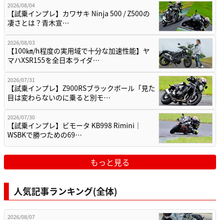
2026/08/04
【試乗インプレ】カワサキ Ninja 500 / Z500の
凄さとは？青木宣…
2026/08/03
【100㎞/h程度の実用域で十分な加速性能】ヤ
マハXSR155を全日本ライダ…
2026/07/31
【試乗インプレ】Z900RSブラックボール「見た
目は変わらないのに乗ると別モ…
2026/07/30
【試乗インプレ】ビモータ KB998 Rimini｜
WSBKで勝つための69…
もっと見る
人気記事ランキング(全体)
2026/08/07