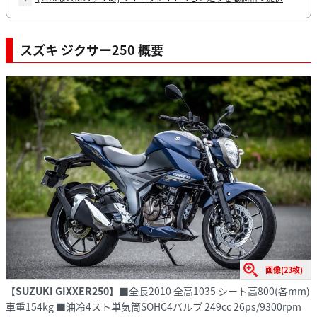
スズキ ジクサー250 概要
画像(23枚)
【SUZUKI GIXXER250】
■全長2010 全高1035 シート高800(各mm)
車重154kg ■油冷4スト単気筒SOHC4バルブ 249cc 26ps/9300rpm