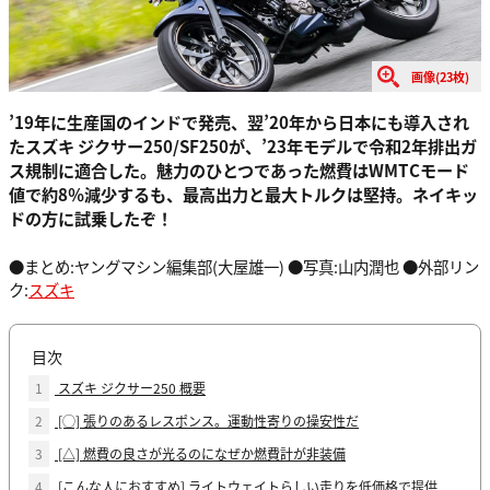
画像(23枚)
’19年に生産国のインドで発売、翌’20年から日本にも導入され
たスズキ ジクサー250/SF250が、’23年モデルで令和2年排出ガ
ス規制に適合した。魅力のひとつであった燃費はWMTCモード
値で約8％減少するも、最高出力と最大トルクは堅持。ネイキッ
ドの方に試乗したぞ！
●まとめ:ヤングマシン編集部(大屋雄一) ●写真:山内潤也 ●外部リン
ク:
スズキ
目次
1
スズキ ジクサー250 概要
2
[◯] 張りのあるレスポンス。運動性寄りの操安性だ
3
[△] 燃費の良さが光るのになぜか燃費計が非装備
4
[こんな人におすすめ] ライトウェイトらしい走りを低価格で提供