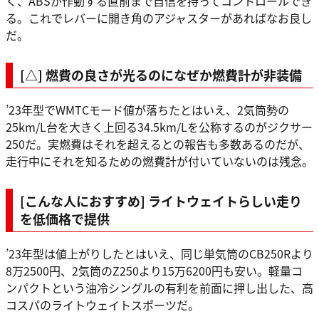
く、ABSが作動する直前まで自信を持ってコントロールでき
る。これでレバーに開き角のアジャスターがあればなお良し
だ。
[△] 燃費の良さが光るのになぜか燃費計が非装備
’23年型でWMTCモード値が落ちたとはいえ、2気筒勢の
25km/L台を大きく上回る34.5km/Lを公称するのがジクサー
250だ。実燃費はそれを超えるとの報告も多数あるのだが、
走行中にそれを知るための燃費計が付いていないのは残念。
[こんな人におすすめ] ライトウェイトらしい走り
を低価格で提供
’23年型は値上がりしたとはいえ、同じ単気筒のCB250Rより
8万2500円、2気筒のZ250より15万6200円も安い。軽量コ
ンパクトという油冷シングルの有利を前面に押し出した、高
コスパのライトウェイトスポーツだ。