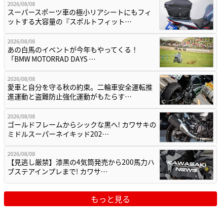
2026/08/08
スーパースポーツ車の極小リアシートにもフィ
ットする大容量の『スポルトフィット…
2026/08/08
あの白馬のイベントが今年もやってくる！
「BMW MOTORRAD DAYS …
2026/08/08
愛車と自分を守る秋の約束。二輪車安全運転推
進運動と盗難防止強化運動がもたらす…
2026/08/08
ゴールドフレームからシックな黒へ! カワサキの
ミドルスーパーネイキッド202…
2026/08/08
【見逃し厳禁】漆黒の4気筒発売から200馬力ハ
ブステアインプレまで! カワサ…
もっと見る