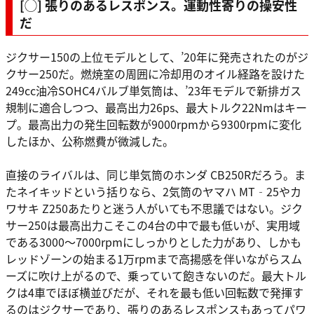
[◯] 張りのあるレスポンス。運動性寄りの操安性
だ
ジクサー150の上位モデルとして、’20年に発売されたのがジ
クサー250だ。燃焼室の周囲に冷却用のオイル経路を設けた
249cc油冷SOHC4バルブ単気筒は、’23年モデルで新排ガス
規制に適合しつつ、最高出力26ps、最大トルク22Nmはキー
プ。最高出力の発生回転数が9000rpmから9300rpmに変化
したほか、公称燃費が微減した。
直接のライバルは、同じ単気筒のホンダ CB250Rだろう。ま
たネイキッドという括りなら、2気筒のヤマハ MT‐25やカ
ワサキ Z250あたりと迷う人がいても不思議ではない。ジク
サー250は最高出力こそこの4台の中で最も低いが、実用域
である3000～7000rpmにしっかりとした力があり、しかも
レッドゾーンの始まる1万rpmまで高揚感を伴いながらスム
ーズに吹け上がるので、乗っていて飽きないのだ。最大トル
クは4車でほぼ横並びだが、それを最も低い回転数で発揮す
るのはジクサーであり、張りのあるレスポンスもあってパワ