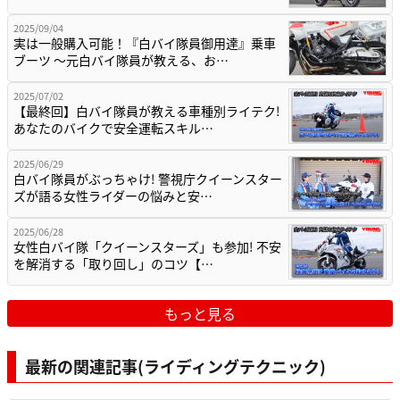
2025/09/04
実は一般購入可能！『白バイ隊員御用達』乗車
ブーツ ～元白バイ隊員が教える、お…
2025/07/02
【最終回】白バイ隊員が教える車種別ライテク!
あなたのバイクで安全運転スキル…
2025/06/29
白バイ隊員がぶっちゃけ! 警視庁クイーンスター
ズが語る女性ライダーの悩みと安…
2025/06/28
女性白バイ隊「クイーンスターズ」も参加! 不安
を解消する「取り回し」のコツ【…
もっと見る
最新の関連記事(ライディングテクニック)