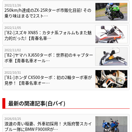
2022/11/26
250km/h達成のZX-25Rターボ市販化目前! その
乗り味はまるで2スト…
2022/11/05
[’82-]スズキ XN85：カタナ系フォルムもまた魅
力的だった!【青春名車…
2022/11/02
[’82-]ヤマハ XJ650ターボ：世界初のキャブター
ボ車【青春名車オール…
2022/10/31
[’81-]ホンダ CX500ターボ：初の2輪ターボ車が
見参！【青春名車オー…
最新の関連記事(白バイ)
2026/03/25
浪速の青い稲妻、外車初採用！ 大阪府警スカイ
ブルー隊にBMW F900XRが…