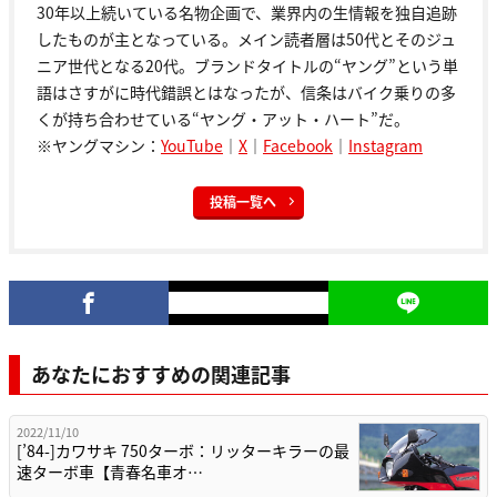
30年以上続いている名物企画で、業界内の生情報を独自追跡
したものが主となっている。メイン読者層は50代とそのジュ
ニア世代となる20代。ブランドタイトルの“ヤング”という単
語はさすがに時代錯誤とはなったが、信条はバイク乗りの多
くが持ち合わせている“ヤング・アット・ハート”だ。
※ヤングマシン：
YouTube
｜
X
｜
Facebook
｜
Instagram
投稿一覧へ
あなたにおすすめの関連記事
2022/11/10
[’84-]カワサキ 750ターボ：リッターキラーの最
速ターボ車【青春名車オ…