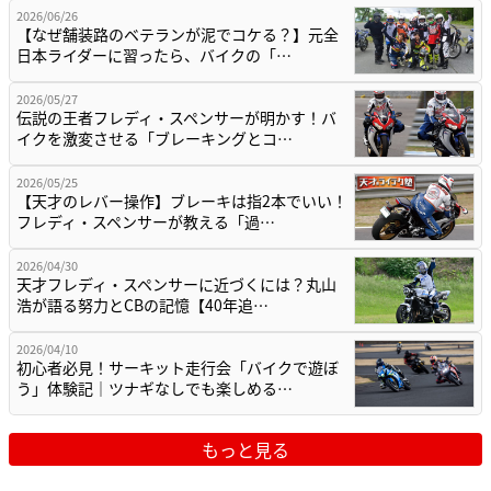
2026/06/26
【なぜ舗装路のベテランが泥でコケる？】元全
日本ライダーに習ったら、バイクの「…
2026/05/27
伝説の王者フレディ・スペンサーが明かす！バ
イクを激変させる「ブレーキングとコ…
2026/05/25
【天才のレバー操作】ブレーキは指2本でいい！
フレディ・スペンサーが教える「過…
2026/04/30
天才フレディ・スペンサーに近づくには？丸山
浩が語る努力とCBの記憶【40年追…
2026/04/10
初心者必見！サーキット走行会「バイクで遊ぼ
う」体験記｜ツナギなしでも楽しめる…
もっと見る