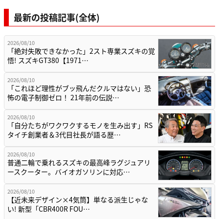
最新の投稿記事(全体)
2026/08/10
「絶対失敗できなかった」2スト専業スズキの覚
悟! スズキGT380【1971…
2026/08/10
「これほど理性がブッ飛んだクルマはない」恐
怖の電子制御ゼロ！ 21年前の伝説…
2026/08/10
「自分たちがワクワクするモノを生み出す」RS
タイチ創業者＆3代目社長が語る歴…
2026/08/10
普通二輪で乗れるスズキの最高峰ラグジュアリ
ースクーター。バイオガソリンに対応…
2026/08/10
【近未来デザイン×4気筒】単なる派生じゃな
い! 新型「CBR400R FOU…