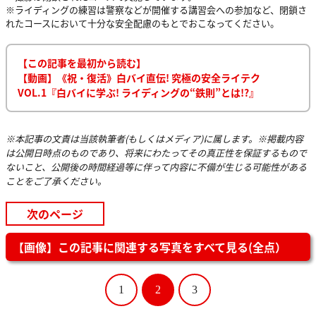
※ライディングの練習は警察などが開催する講習会への参加など、閉鎖さ
れたコースにおいて十分な安全配慮のもとでおこなってください。
【この記事を最初から読む】
【動画】《祝・復活》白バイ直伝! 究極の安全ライテク
VOL.1『白バイに学ぶ! ライディングの“鉄則”とは!?』
※本記事の文責は当該執筆者(もしくはメディア)に属します。※掲載内容
は公開日時点のものであり、将来にわたってその真正性を保証するもので
ないこと、公開後の時間経過等に伴って内容に不備が生じる可能性がある
ことをご了承ください。
次のページ
【画像】この記事に関連する写真をすべて見る(全点）
1
2
3