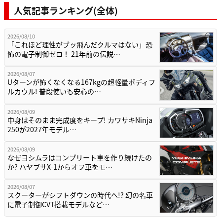
人気記事ランキング(全体)
2026/08/10
「これほど理性がブッ飛んだクルマはない」恐
怖の電子制御ゼロ！ 21年前の伝説…
2026/08/07
Uターンが怖くなくなる167kgの超軽量ボディフ
ルカウル! 普段使いも安心の…
2026/08/09
中身はそのまま完成度をキープ! カワサキNinja
250が2027年モデル…
2026/08/09
なぜヨシムラはコンプリート車を作り続けたの
か? ハヤブサX-1からオフ車をモ…
2026/08/07
スクーターがシフトダウンの時代へ!? 幻の名車
に電子制御CVT搭載モデルなど…