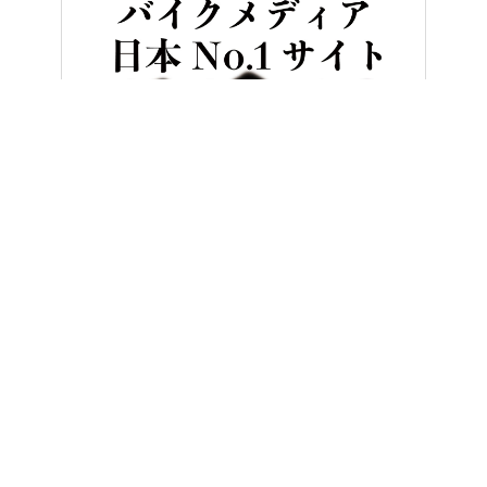
HOME
バイクライフ
【動画】《祝・復活》白バイ直伝! 究極の安全ラ
ヤングマシンとは？（2ページ目）
ご利用案内
執筆／編集メンバー
プライバシーポリシー（2ページ目）
運営会社（2ページ目）
お問い合せ（2ページ目）
Copyright ©
NAIGAI PUBLISHING CO.,LTD.
All rights reserved.