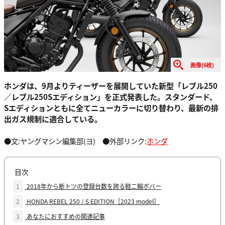
画像(6枚)
ホンダは、9月よりティーザーを展開していた新型「レブル250
／レブル250Sエディション」を正式発表した。スタンダード、
Sエディションともに全てニューカラーに切り替わり、最新の排
出ガス規制に適合している。
●文:ヤングマシン編集部(ヨ) ●外部リンク:
ホンダ
目次
1
2018年から断トツの登録台数を誇る軽二輪ボバー
2
HONDA REBEL 250 / S EDITION［2023 model］
3
あなたにおすすめの関連記事