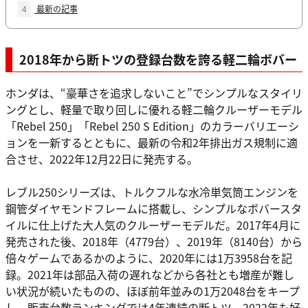
4
最新の記事
2018年から断トツの登録台数を誇る軽二輪ボバー
ホンダは、“豪華さを追求しないこと”でシンプルなスタイリ
ングとし、軽量で取り回しに優れる軽二輪クルーザーモデル
「Rebel 250」「Rebel 250 S Edition」のカラーバリエーシ
ョンを一新するとともに、最新の令和2年排出ガス規制に適
合させ、2022年12月22日に発売する。
レブル250シリーズは、トルクフルな水冷単気筒エンジンを
鋼管ダイヤモンドフレームに搭載し、シンプルなボバースタ
イルに仕上げた大人気のクルーザーモデルだ。2017年4月に
発売された後、2018年（4779台）、2019年（8140台）から
倍々ゲームであるかのように、2020年には1万3958台を記
録。2021年は部品入荷の遅れなどから各社とも増産が難し
い状況が続いたものの、ほぼ前年並みの1万2048台をキープ
し、販売台数ランキングでは4年連続の断トツ。2022年も好