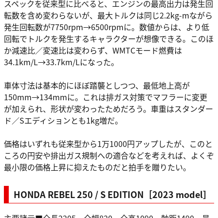
スペックを従来型に比べると、エンジンの最高出力は発生回
転数を含め変わらないが、最大トルクは同じ2.2kg-mながら
発生回転数が7750rpm→6500rpmに。数値からは、より低
回転でトルクを発生するキャラクターが想像できる。このほ
か減速比／変速比は変わらず、WMTCモード燃費は
34.1km/L→33.7km/Lになった。
車体寸法は基本的にほぼ踏襲としつつ、最低地上高が
150mm→134mmに。これは排ガス対策でマフラーに変更
が加えられ、形状が変わったためだろう。車重はスタンダー
ド／Sエディションとも1kg増だ。
価格はいずれも従来型から1万1000円アップしたが、このと
ころの円安や排出ガス規制への適合などを考えれば、よくぞ
最小限の価格上昇に抑えたものだと拍手を贈りたい。
HONDA REBEL 250 / S EDITION［2023 model］