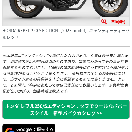
画像(6枚)
HONDA REBEL 250 S EDITION［2023 model］キャンディーディーゼ
ルレッド
※本記事は“ヤングマシン”が提供したものであり、文責は提供元に属しま
す。※掲載内容は公開日時点のものであり、将来にわたってその真正性を
保証するものでないこと、公開後の時間経過等に伴って内容に不備が生じ
る可能性があることをご了承ください。※掲載されている製品等につい
て、当サイトがその品質等を十全に保証するものではありません。よっ
て、その購入／利用にあたっては自己責任にてお願いします。※特別な表
記がないかぎり、価格情報は税込です。
ホンダ レブル250/Sエディション：タフでクールなボバー
スタイル｜新型バイクカタログ >>