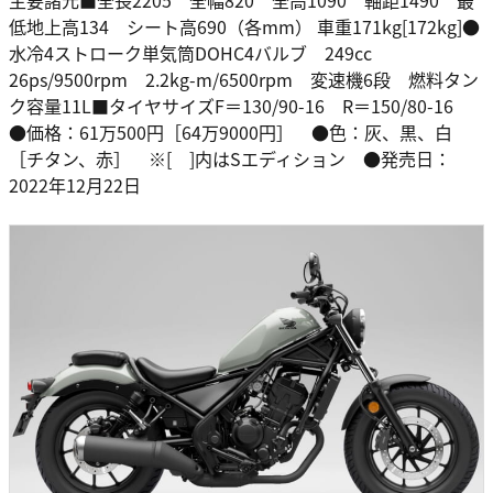
主要諸元■全長2205 全幅820 全高1090 軸距1490 最
低地上高134 シート高690（各mm） 車重171kg[172kg]●
水冷4ストローク単気筒DOHC4バルブ 249cc
26ps/9500rpm 2.2kg-m/6500rpm 変速機6段 燃料タン
ク容量11L■タイヤサイズF＝130/90-16 R＝150/80-16
●価格：61万500円［64万9000円］ ●色：灰、黒、白
［チタン、赤］ ※[ ]内はSエディション ●発売日：
2022年12月22日