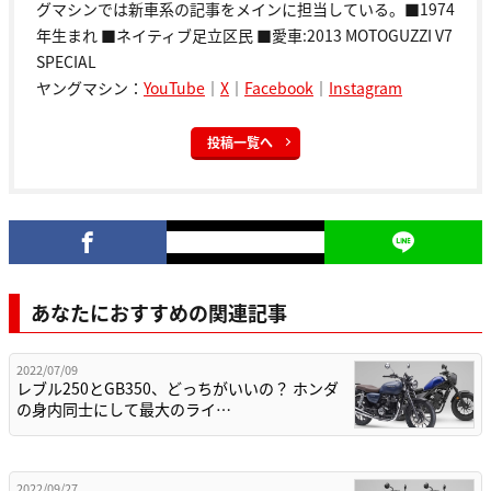
グマシンでは新車系の記事をメインに担当している。■1974
年生まれ ■ネイティブ足立区民 ■愛車:2013 MOTOGUZZI V7
SPECIAL
ヤングマシン：
YouTube
｜
X
｜
Facebook
｜
Instagram
投稿一覧へ
あなたにおすすめの関連記事
2022/07/09
レブル250とGB350、どっちがいいの？ ホンダ
の身内同士にして最大のライ…
2022/09/27