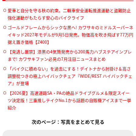
愛車と自分を守る秋の約束。二輪車安全運転推進運動と盗難防止
強化運動がもたらす安心のバイクライフ
ゴールドフレームからシックな黒へ! カワサキのミドルスーパーネ
イキッド2027年モデルが9月5日発売。物価高を吹き飛ばす77万円
据え置き価格【Z400】
【見逃し厳禁】漆黒の4気筒発売から200馬力ハブステアインプレ
まで! カワサキファン必見の7月注目ニュースまとめ
「バイクに積めない」を過去にする！デイトナから肘掛け＆高さ
調整枕つきの極上ハイバックチェア『WIDE/REST ハイバックチェ
ア』が登場
【2026夏】高速道路SA・PAの絶品ドライブグルメ＆限定スイー
ツ決定版！三重推しテイクNo.1から話題の自販機アイスまで一挙
紹介
次のページ：写真をまとめて見る