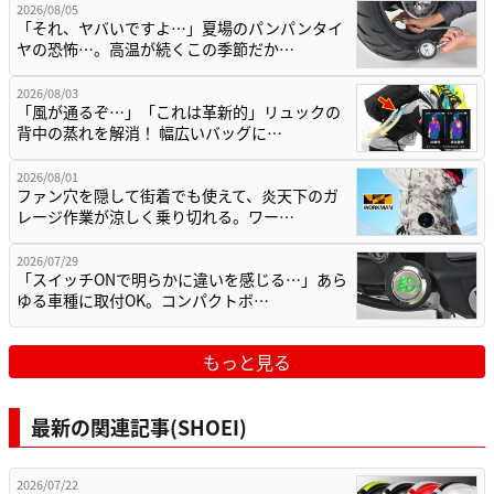
2026/08/05
「それ、ヤバいですよ…」夏場のパンパンタイ
ヤの恐怖…。高温が続くこの季節だか…
2026/08/03
「風が通るぞ…」「これは革新的」リュックの
背中の蒸れを解消！ 幅広いバッグに…
2026/08/01
ファン穴を隠して街着でも使えて、炎天下のガ
レージ作業が涼しく乗り切れる。ワー…
2026/07/29
「スイッチONで明らかに違いを感じる…」あら
ゆる車種に取付OK。コンパクトボ…
もっと見る
最新の関連記事(SHOEI)
2026/07/22