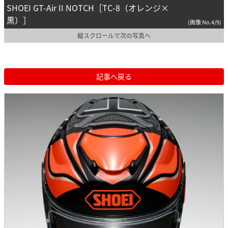
SHOEI GT-Air II NOTCH［TC-8（オレンジ×
黒）］
(画像 No.4/9)
縦スクロールで次の写真へ
記事へ戻る