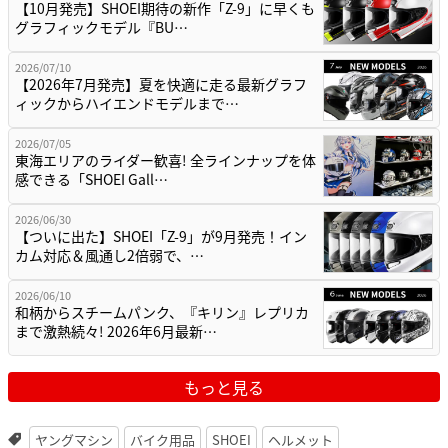
【10月発売】SHOEI期待の新作「Z-9」に早くも
グラフィックモデル『BU…
2026/07/10
【2026年7月発売】夏を快適に走る最新グラフ
ィックからハイエンドモデルまで…
2026/07/05
東海エリアのライダー歓喜! 全ラインナップを体
感できる「SHOEI Gall…
2026/06/30
【ついに出た】SHOEI「Z-9」が9月発売！イン
カム対応＆風通し2倍弱で、…
2026/06/10
和柄からスチームパンク、『キリン』レプリカ
まで激熱続々! 2026年6月最新…
もっと見る
ヤングマシン
バイク用品
SHOEI
ヘルメット