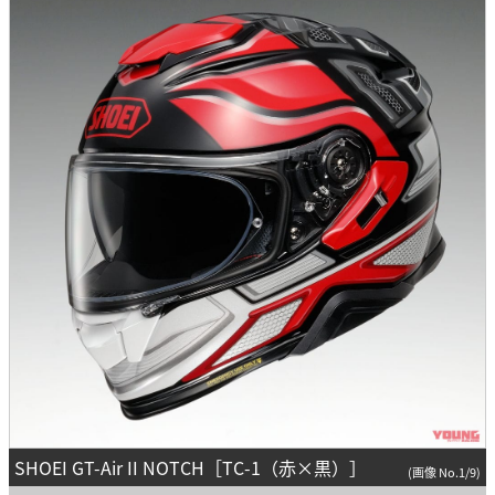
SHOEI GT-Air II NOTCH［TC-1（赤×黒）］
(画像 No.1/9)