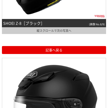
SHOEI Z-8［ブラック］
(画像 No.8/9)
縦スクロールで次の写真へ
記事へ戻る