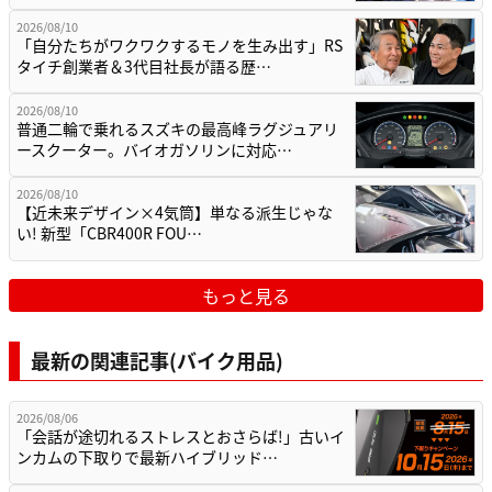
2026/08/10
「自分たちがワクワクするモノを生み出す」RS
タイチ創業者＆3代目社長が語る歴…
2026/08/10
普通二輪で乗れるスズキの最高峰ラグジュアリ
ースクーター。バイオガソリンに対応…
2026/08/10
【近未来デザイン×4気筒】単なる派生じゃな
い! 新型「CBR400R FOU…
もっと見る
最新の関連記事(バイク用品)
2026/08/06
「会話が途切れるストレスとおさらば!」古いイ
ンカムの下取りで最新ハイブリッド…