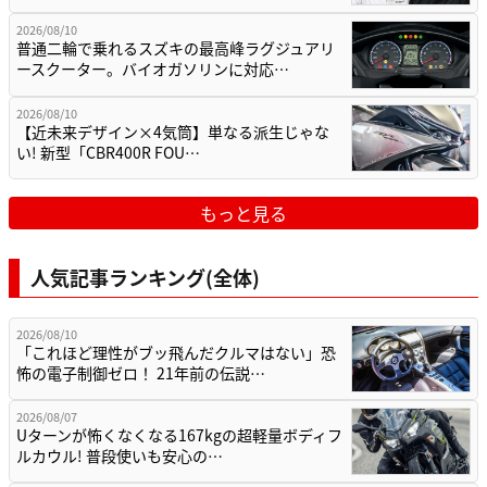
2026/08/10
普通二輪で乗れるスズキの最高峰ラグジュアリ
ースクーター。バイオガソリンに対応…
2026/08/10
【近未来デザイン×4気筒】単なる派生じゃな
い! 新型「CBR400R FOU…
もっと見る
人気記事ランキング(全体)
2026/08/10
「これほど理性がブッ飛んだクルマはない」恐
怖の電子制御ゼロ！ 21年前の伝説…
2026/08/07
Uターンが怖くなくなる167kgの超軽量ボディフ
ルカウル! 普段使いも安心の…