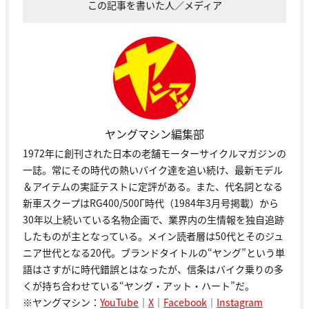
この記事を書いた人／メディア
ヤングマシン編集部
1972年に創刊された日本の老舗モーターサイクルマガジンの
一誌。常にその時代の熱いバイク達を追い続け、最新モデル
＆アイテムの実証テストに定評がある。また、代名詞となる
新車スクープはRG400/500Γ時代（1984年3月号掲載）から
30年以上続いている名物企画で、業界内の生情報を独自追跡
したものが主となっている。メイン読者層は50代とそのジュ
ニア世代となる20代。ブランドタイトルの“ヤング”という単
語はさすがに時代錯誤とはなったが、信条はバイク乗りの多
くが持ち合わせている“ヤング・アット・ハート”だ。
※ヤングマシン：
YouTube
｜
X
｜
Facebook
｜
Instagram