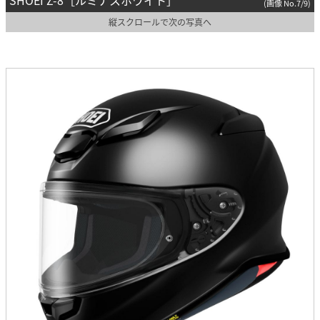
SHOEI Z-8［ルミナスホワイト］
(画像 No.7/9)
縦スクロールで次の写真へ