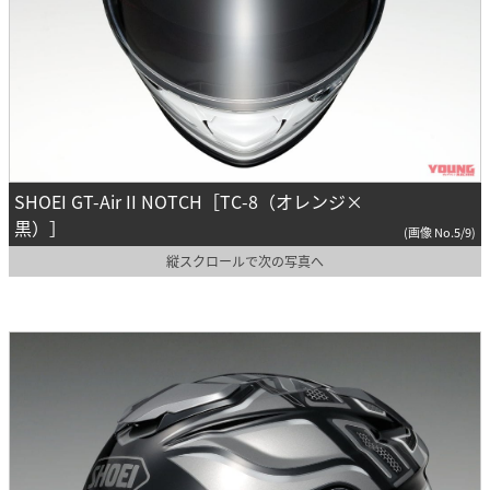
SHOEI GT-Air II NOTCH［TC-8（オレンジ×
黒）］
(画像 No.5/9)
縦スクロールで次の写真へ