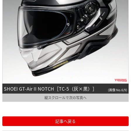
SHOEI GT-Air II NOTCH［TC-5（灰×黒）］
(画像 No.6/9)
縦スクロールで次の写真へ
記事へ戻る