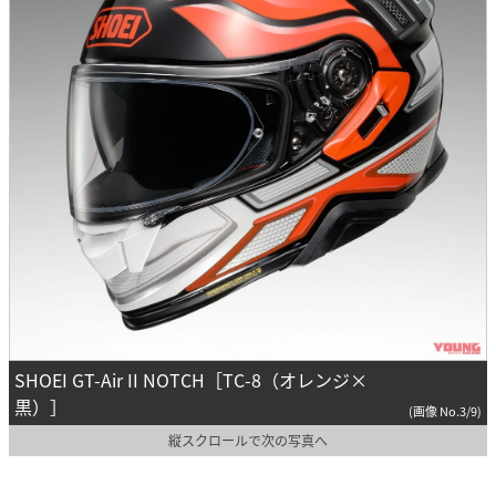
SHOEI GT-Air II NOTCH［TC-8（オレンジ×
黒）］
(画像 No.3/9)
縦スクロールで次の写真へ