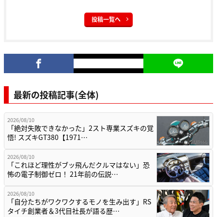
投稿一覧へ
最新の投稿記事(全体)
2026/08/10
「絶対失敗できなかった」2スト専業スズキの覚
悟! スズキGT380【1971…
2026/08/10
「これほど理性がブッ飛んだクルマはない」恐
怖の電子制御ゼロ！ 21年前の伝説…
2026/08/10
「自分たちがワクワクするモノを生み出す」RS
タイチ創業者＆3代目社長が語る歴…