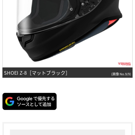
SHOEI Z-8［マットブラック］
(画像 No.9/9)