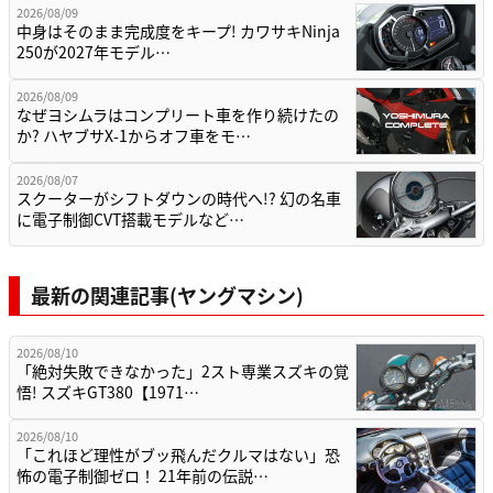
2026/08/09
中身はそのまま完成度をキープ! カワサキNinja
250が2027年モデル…
2026/08/09
なぜヨシムラはコンプリート車を作り続けたの
か? ハヤブサX-1からオフ車をモ…
2026/08/07
スクーターがシフトダウンの時代へ!? 幻の名車
に電子制御CVT搭載モデルなど…
最新の関連記事(ヤングマシン)
2026/08/10
「絶対失敗できなかった」2スト専業スズキの覚
悟! スズキGT380【1971…
2026/08/10
「これほど理性がブッ飛んだクルマはない」恐
怖の電子制御ゼロ！ 21年前の伝説…