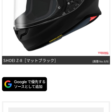
SHOEI Z-8［マットブラック］
(画像 No.9/9)