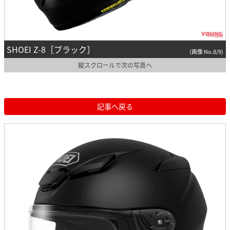
SHOEI Z-8［ブラック］
(画像 No.8/9)
縦スクロールで次の写真へ
記事へ戻る