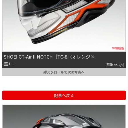
SHOEI GT-Air II NOTCH［TC-8（オレンジ×
黒）］
(画像 No.2/9)
縦スクロールで次の写真へ
記事へ戻る