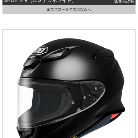
SHOEI Z-8［ルミナスホワイト］
(画像 No.7/9)
縦スクロールで次の写真へ