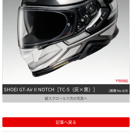
SHOEI GT-Air II NOTCH［TC-5（灰×黒）］
(画像 No.6/9)
縦スクロールで次の写真へ
記事へ戻る