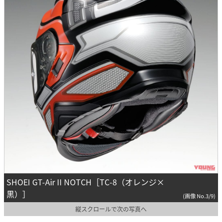
SHOEI GT-Air II NOTCH［TC-8（オレンジ×
黒）］
(画像 No.3/9)
縦スクロールで次の写真へ