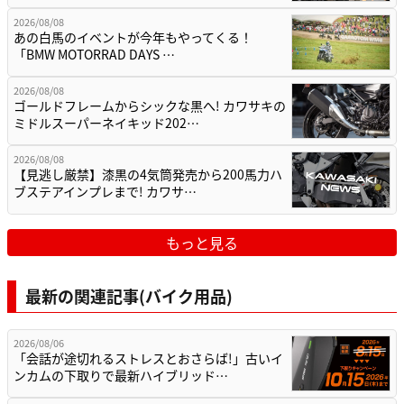
2026/08/08
あの白馬のイベントが今年もやってくる！
「BMW MOTORRAD DAYS …
2026/08/08
ゴールドフレームからシックな黒へ! カワサキの
ミドルスーパーネイキッド202…
2026/08/08
【見逃し厳禁】漆黒の4気筒発売から200馬力ハ
ブステアインプレまで! カワサ…
もっと見る
最新の関連記事(バイク用品)
2026/08/06
「会話が途切れるストレスとおさらば!」古いイ
ンカムの下取りで最新ハイブリッド…