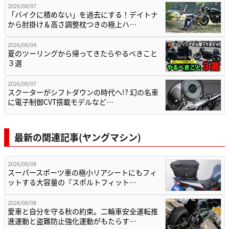
2026/08/07
「バイクに積めない」を過去にする！デイトナ
から肘掛け＆高さ調整枕つきの極上ハ…
2026/08/04
夏のツーリングから帰ってきたらやるべきこと
３選
2026/08/07
スクーターがシフトダウンの時代へ!? 幻の名車
に電子制御CVT搭載モデルなど…
最新の関連記事(ヤングマシン)
2026/08/08
スーパースポーツ車の極小リアシートにもフィ
ットする大容量の『スポルトフィット…
2026/08/08
愛車と自分を守る秋の約束。二輪車安全運転推
進運動と盗難防止強化運動がもたらす…