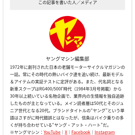
この記事を書いた人／メディア
ヤングマシン編集部
1972年に創刊された日本の老舗モーターサイクルマガジンの
一誌。常にその時代の熱いバイク達を追い続け、最新モデル
＆アイテムの実証テストに定評がある。また、代名詞となる
新車スクープはRG400/500Γ時代（1984年3月号掲載）から
30年以上続いている名物企画で、業界内の生情報を独自追跡
したものが主となっている。メイン読者層は50代とそのジュ
ニア世代となる20代。ブランドタイトルの“ヤング”という単
語はさすがに時代錯誤とはなったが、信条はバイク乗りの多
くが持ち合わせている“ヤング・アット・ハート”だ。
※ヤングマシン：
YouTube
｜
X
｜
Facebook
｜
Instagram