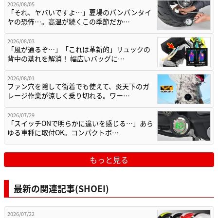
2026/08/05
「それ、ヤバいですよ…」夏場のパンパンタイ
ヤの恐怖…。高温が続くこの季節だか…
2026/08/03
「風が通るぞ…」「これは革新的」リュックの
背中の蒸れを解消！ 幅広いバッグに…
2026/08/01
ファン穴を隠して街着でも使えて、炎天下のガ
レージ作業が涼しく乗り切れる。ワー…
2026/07/29
「スイッチONで明らかに違いを感じる…」あら
ゆる車種に取付OK。コンパクトボ…
もっと見る
最新の関連記事(SHOEI)
2026/07/22