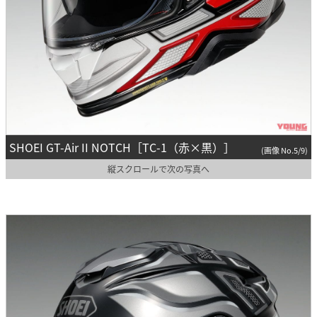
SHOEI GT-Air II NOTCH［TC-1（赤×黒）］
(画像 No.5/9)
縦スクロールで次の写真へ