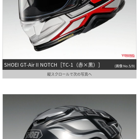
SHOEI GT-Air II NOTCH［TC-1（赤×黒）］
(画像 No.5/9)
縦スクロールで次の写真へ