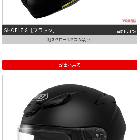
SHOEI Z-8［ブラック］
(画像 No.8/9)
縦スクロールで次の写真へ
記事へ戻る