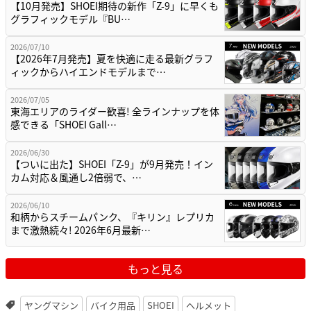
【10月発売】SHOEI期待の新作「Z-9」に早くも
グラフィックモデル『BU…
2026/07/10
【2026年7月発売】夏を快適に走る最新グラフ
ィックからハイエンドモデルまで…
2026/07/05
東海エリアのライダー歓喜! 全ラインナップを体
感できる「SHOEI Gall…
2026/06/30
【ついに出た】SHOEI「Z-9」が9月発売！イン
カム対応＆風通し2倍弱で、…
2026/06/10
和柄からスチームパンク、『キリン』レプリカ
まで激熱続々! 2026年6月最新…
もっと見る
ヤングマシン
バイク用品
SHOEI
ヘルメット