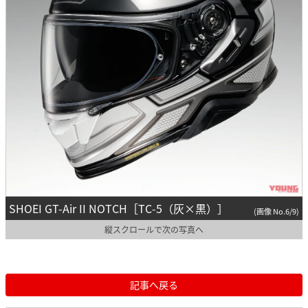
SHOEI GT-Air II NOTCH［TC-5（灰×黒）］
(画像 No.6/9)
縦スクロールで次の写真へ
記事へ戻る