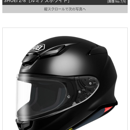
SHOEI Z-8［ルミナスホワイト］
(画像 No.7/9)
縦スクロールで次の写真へ