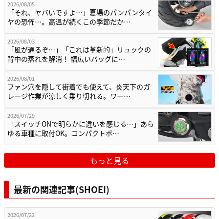
2026/08/05
「それ、ヤバいですよ…」夏場のパンパンタイ
ヤの恐怖…。高温が続くこの季節だか…
2026/08/03
「風が通るぞ…」「これは革新的」リュックの
背中の蒸れを解消！ 幅広いバッグに…
2026/08/01
ファン穴を隠して街着でも使えて、炎天下のガ
レージ作業が涼しく乗り切れる。ワー…
2026/07/29
「スイッチONで明らかに違いを感じる…」あら
ゆる車種に取付OK。コンパクトボ…
もっと見る
最新の関連記事(SHOEI)
2026/07/22