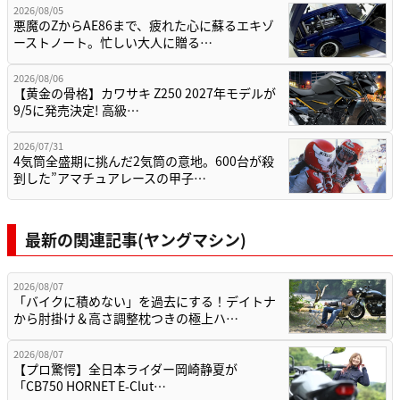
2026/08/05
悪魔のZからAE86まで、疲れた心に蘇るエキゾ
ーストノート。忙しい大人に贈る…
2026/08/06
【黄金の骨格】カワサキ Z250 2027年モデルが
9/5に発売決定! 高級…
2026/07/31
4気筒全盛期に挑んだ2気筒の意地。600台が殺
到した”アマチュアレースの甲子…
最新の関連記事(ヤングマシン)
2026/08/07
「バイクに積めない」を過去にする！デイトナ
から肘掛け＆高さ調整枕つきの極上ハ…
2026/08/07
【プロ驚愕】全日本ライダー岡崎静夏が
「CB750 HORNET E-Clut…