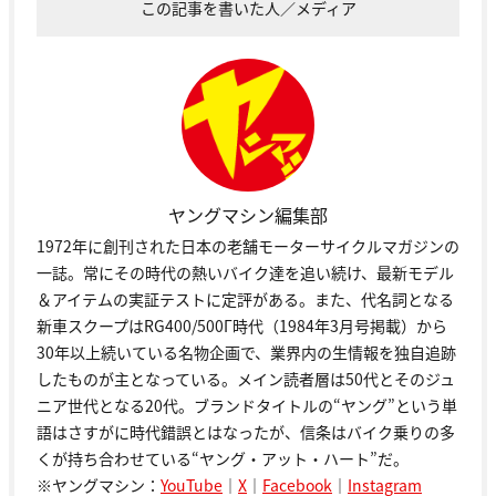
この記事を書いた人／メディア
ヤングマシン編集部
1972年に創刊された日本の老舗モーターサイクルマガジンの
一誌。常にその時代の熱いバイク達を追い続け、最新モデル
＆アイテムの実証テストに定評がある。また、代名詞となる
新車スクープはRG400/500Γ時代（1984年3月号掲載）から
30年以上続いている名物企画で、業界内の生情報を独自追跡
したものが主となっている。メイン読者層は50代とそのジュ
ニア世代となる20代。ブランドタイトルの“ヤング”という単
語はさすがに時代錯誤とはなったが、信条はバイク乗りの多
くが持ち合わせている“ヤング・アット・ハート”だ。
※ヤングマシン：
YouTube
｜
X
｜
Facebook
｜
Instagram