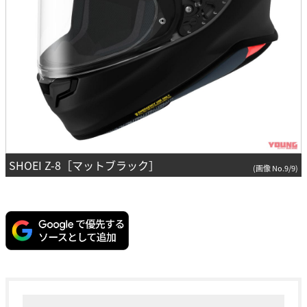
SHOEI Z-8［マットブラック］
(画像 No.9/9)