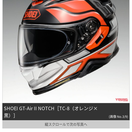
SHOEI GT-Air II NOTCH［TC-8（オレンジ×
黒）］
(画像 No.3/9)
縦スクロールで次の写真へ