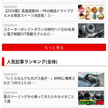
2026/08/07
【2026夏】高速道路SA・PAの絶品ドライブグ
ルメ＆限定スイーツ決定版！三…
2026/08/07
スクーターがシフトダウンの時代へ!? 幻の名車
に電子制御CVT搭載モデルなど…
もっと見る
人気記事ランキング(全体)
2026/08/06
「いくらなんでも大げさ過ぎ…」BMWに嘲笑さ
れた“190 E 2.5-16 …
2026/08/04
夏のツーリングから帰ってきたらやるべきこと
３選