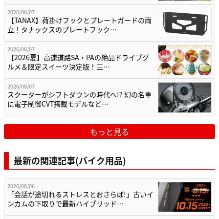
2026/08/07
【TANAX】荷掛けフックとプレートガードの両
立！タナックスのプレートフック…
2026/08/07
【2026夏】高速道路SA・PAの絶品ドライブグ
ルメ＆限定スイーツ決定版！三…
2026/08/07
スクーターがシフトダウンの時代へ!? 幻の名車
に電子制御CVT搭載モデルなど…
もっと見る
最新の関連記事(バイク用品)
2026/08/06
「会話が途切れるストレスとおさらば!」古いイ
ンカムの下取りで最新ハイブリッド…