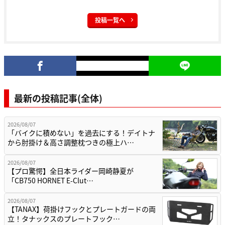
投稿一覧へ
最新の投稿記事(全体)
2026/08/07
「バイクに積めない」を過去にする！デイトナ
から肘掛け＆高さ調整枕つきの極上ハ…
2026/08/07
【プロ驚愕】全日本ライダー岡崎静夏が
「CB750 HORNET E-Clut…
2026/08/07
【TANAX】荷掛けフックとプレートガードの両
立！タナックスのプレートフック…