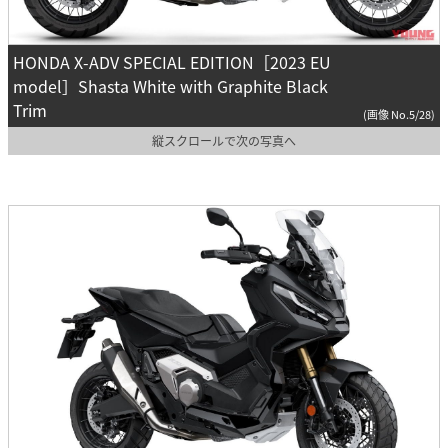
HONDA X-ADV SPECIAL EDITION［2023 EU
model］Shasta White with Graphite Black
Trim
(画像 No.5/28)
縦スクロールで次の写真へ