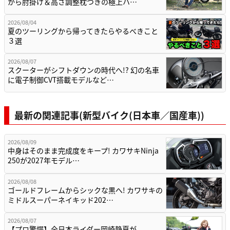
から肘掛け＆高さ調整枕つきの極上ハ…
2026/08/04
夏のツーリングから帰ってきたらやるべきこと
３選
2026/08/07
スクーターがシフトダウンの時代へ!? 幻の名車
に電子制御CVT搭載モデルなど…
最新の関連記事(新型バイク(日本車／国産車))
2026/08/09
中身はそのまま完成度をキープ! カワサキNinja
250が2027年モデル…
2026/08/08
ゴールドフレームからシックな黒へ! カワサキの
ミドルスーパーネイキッド202…
2026/08/07
【プロ驚愕】全日本ライダー岡崎静夏が