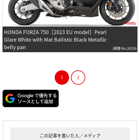
HONDA FORZA 750［2023 EU model］Pearl
Glare White with Mat Ballistic Black Metallic
belly pan
(画像 No.20/28)
1
2
この記事を書いた人／メディア