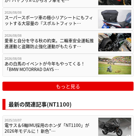
か? ハヤブサX-1からオフ車をモ…
2026/08/08
スーパースポーツ車の極小リアシートにもフィ
ットする大容量の『スポルトフィット…
2026/08/08
愛車と自分を守る秋の約束。二輪車安全運転推
進運動と盗難防止強化運動がもたらす…
2026/08/08
あの白馬のイベントが今年もやってくる！
「BMW MOTORRAD DAYS …
もっと見る
最新の関連記事(NT1100)
2025/10/07
電サス＆6軸IMU採用のホンダ「NT1100」が
2026年モデルに！ 新色“…