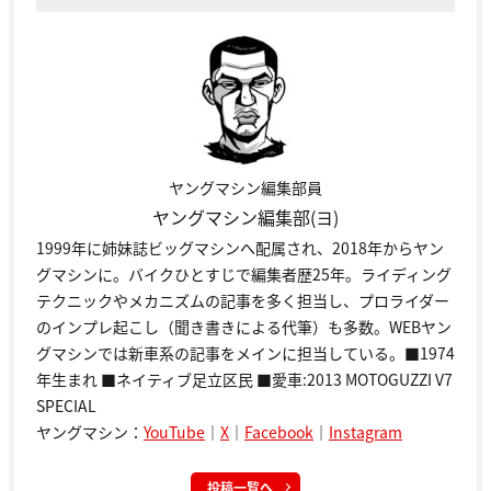
ヤングマシン編集部員
ヤングマシン編集部(ヨ)
1999年に姉妹誌ビッグマシンへ配属され、2018年からヤン
グマシンに。バイクひとすじで編集者歴25年。ライディング
テクニックやメカニズムの記事を多く担当し、プロライダー
のインプレ起こし（聞き書きによる代筆）も多数。WEBヤン
グマシンでは新車系の記事をメインに担当している。■1974
年生まれ ■ネイティブ足立区民 ■愛車:2013 MOTOGUZZI V7
SPECIAL
ヤングマシン：
YouTube
｜
X
｜
Facebook
｜
Instagram
投稿一覧へ