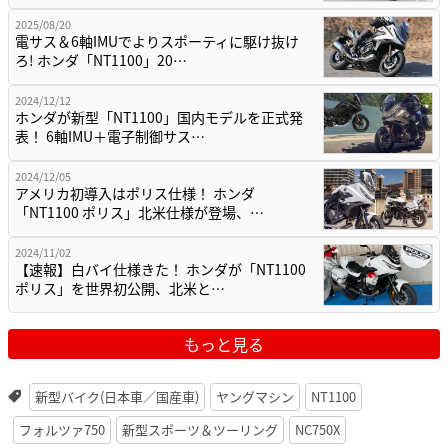
2025/08/20
電サス＆6軸IMUでよりスポーティに駆け抜け
ろ! ホンダ「NT1100」20…
2024/12/12
ホンダが新型「NT1100」国内モデルを正式発
表！ 6軸IMU＋電子制御サス…
2024/12/05
アメリカ初導入はポリス仕様！ ホンダ
「NT1100 ポリス」北米仕様が登場、…
2024/11/02
【速報】白バイ仕様きた！ ホンダが「NT1100
ポリス」を世界初公開、北米と…
もっと見る
新型バイク(日本車／国産車)
ヤングマシン
NT1100
フォルツァ750
新型スポーツ＆ツーリング
NC750X