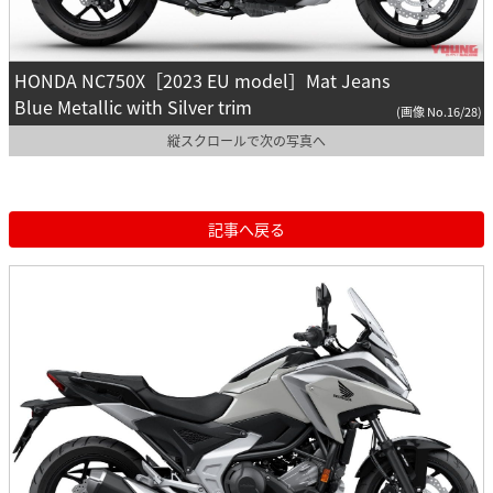
HONDA NC750X［2023 EU model］Mat Jeans
Blue Metallic with Silver trim
(画像 No.16/28)
縦スクロールで次の写真へ
記事へ戻る