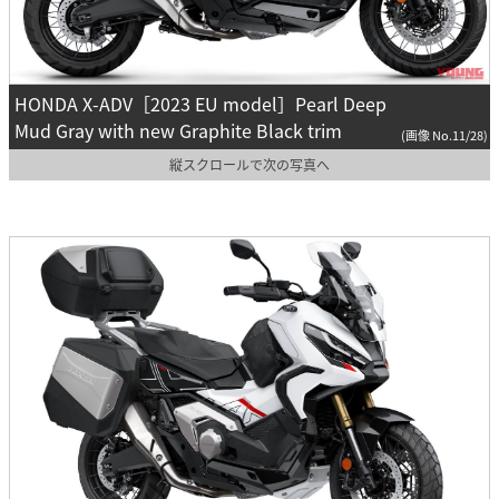
HONDA X-ADV［2023 EU model］Pearl Deep
Mud Gray with new Graphite Black trim
(画像 No.11/28)
縦スクロールで次の写真へ