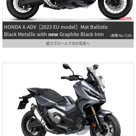
HONDA X-ADV［2023 EU model］Mat Ballistic
Black Metallic with
new
Graphite Black trim
(画像 No.7/28)
縦スクロールで次の写真へ