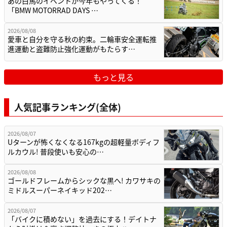
あの白馬のイベントが今年もやってくる！
「BMW MOTORRAD DAYS …
2026/08/08
愛車と自分を守る秋の約束。二輪車安全運転推
進運動と盗難防止強化運動がもたらす…
もっと見る
人気記事ランキング(全体)
2026/08/07
Uターンが怖くなくなる167kgの超軽量ボディフ
ルカウル! 普段使いも安心の…
2026/08/08
ゴールドフレームからシックな黒へ! カワサキの
ミドルスーパーネイキッド202…
2026/08/07
「バイクに積めない」を過去にする！デイトナ