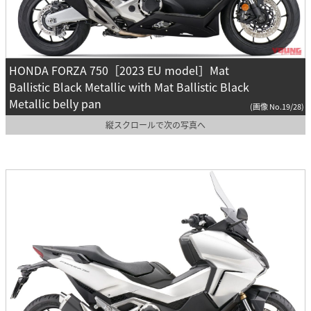
HONDA FORZA 750［2023 EU model］Mat
Ballistic Black Metallic with Mat Ballistic Black
Metallic belly pan
(画像 No.19/28)
縦スクロールで次の写真へ