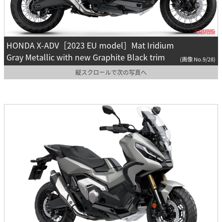
HONDA X-ADV［2023 EU model］Mat Iridium
Gray Metallic with new Graphite Black trim
(画像 No.9/28)
縦スクロールで次の写真へ