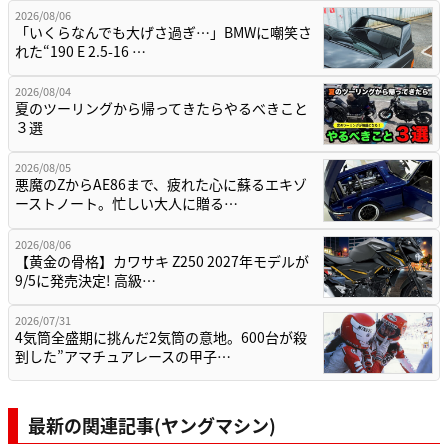
2026/08/06
「いくらなんでも大げさ過ぎ…」BMWに嘲笑さ
れた“190 E 2.5-16 …
2026/08/04
夏のツーリングから帰ってきたらやるべきこと
３選
2026/08/05
悪魔のZからAE86まで、疲れた心に蘇るエキゾ
ーストノート。忙しい大人に贈る…
2026/08/06
【黄金の骨格】カワサキ Z250 2027年モデルが
9/5に発売決定! 高級…
2026/07/31
4気筒全盛期に挑んだ2気筒の意地。600台が殺
到した”アマチュアレースの甲子…
最新の関連記事(ヤングマシン)