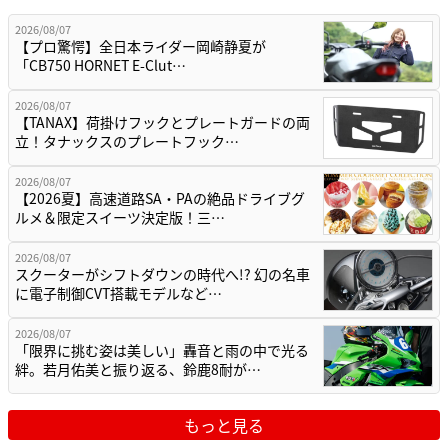
2026/08/07
【プロ驚愕】全日本ライダー岡崎静夏が
「CB750 HORNET E-Clut…
2026/08/07
【TANAX】荷掛けフックとプレートガードの両
立！タナックスのプレートフック…
2026/08/07
【2026夏】高速道路SA・PAの絶品ドライブグ
ルメ＆限定スイーツ決定版！三…
2026/08/07
スクーターがシフトダウンの時代へ!? 幻の名車
に電子制御CVT搭載モデルなど…
2026/08/07
「限界に挑む姿は美しい」轟音と雨の中で光る
絆。若月佑美と振り返る、鈴鹿8耐が…
もっと見る