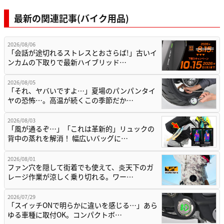
最新の関連記事(バイク用品)
2026/08/06
「会話が途切れるストレスとおさらば!」古いイ
ンカムの下取りで最新ハイブリッド…
2026/08/05
「それ、ヤバいですよ…」夏場のパンパンタイ
ヤの恐怖…。高温が続くこの季節だか…
2026/08/03
「風が通るぞ…」「これは革新的」リュックの
背中の蒸れを解消！ 幅広いバッグに…
2026/08/01
ファン穴を隠して街着でも使えて、炎天下のガ
レージ作業が涼しく乗り切れる。ワー…
2026/07/29
「スイッチONで明らかに違いを感じる…」あら
ゆる車種に取付OK。コンパクトボ…