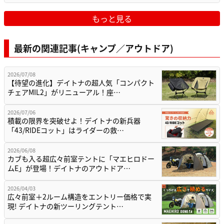
もっと見る
最新の関連記事(キャンプ／アウトドア)
2026/07/08
【待望の進化】デイトナの超人気「コンパクト
チェアMIL2」がリニューアル！座…
2026/07/06
積載の限界を突破せよ！デイトナの新兵器
「43/RIDEコット」はライダーの救…
2026/06/08
カブも入る超広々前室テントに「マエヒロドー
ムE」が登場！デイトナのアウトドア…
2026/04/03
広々前室＋2ルーム構造をエントリー価格で実
現! デイトナの新ツーリングテント…