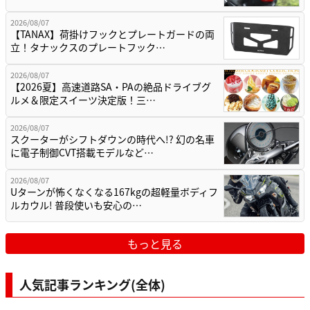
2026/08/07
【TANAX】荷掛けフックとプレートガードの両
立！タナックスのプレートフック…
2026/08/07
【2026夏】高速道路SA・PAの絶品ドライブグ
ルメ＆限定スイーツ決定版！三…
2026/08/07
スクーターがシフトダウンの時代へ!? 幻の名車
に電子制御CVT搭載モデルなど…
2026/08/07
Uターンが怖くなくなる167kgの超軽量ボディフ
ルカウル! 普段使いも安心の…
もっと見る
人気記事ランキング(全体)