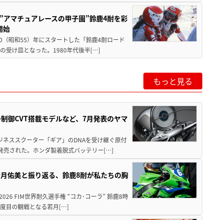
た”アマチュアレースの甲子園”鈴鹿4耐を彩
開始
80（昭和55）年にスタートした「鈴鹿4耐ロード
受け皿となった。1980年代後半[…]
もっと見る
子制御CVT搭載モデルなど、7月発表のヤマ
ジネススクーター「ギア」のDNAを受け継ぐ原付
発売された。ホンダ製着脱式バッテリー[…]
月佑美と振り返る、鈴鹿8耐が私たちの胸
26 FIM世界耐久選手権 “コカ･コーラ” 鈴鹿8時
度目の観戦となる若月[…]