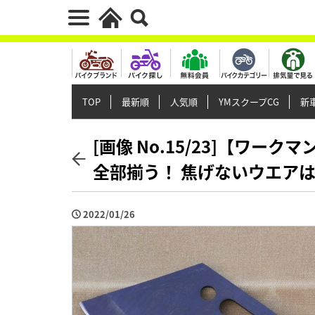
TOP
最新順
人気順
YMスクープCG
新車
[画像 No.15/23]【ワ
全部揃う！ 焦げないウエア
2022/01/26