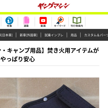
[日本車]
新車[外国車]
試乗インプレ
用品
カスタム＆パー
ークマン・キャンプ用品】焚き火用アイテムが
はやっぱり安心