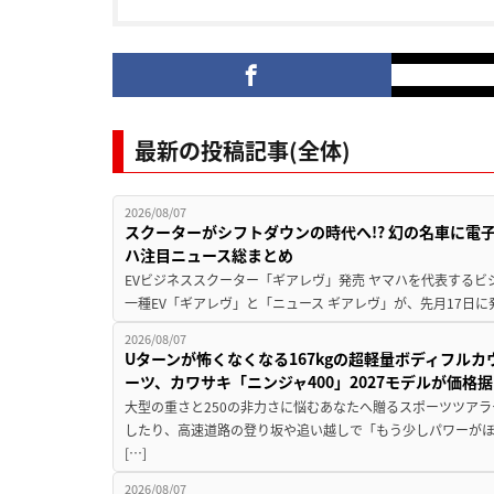
最新の投稿記事(全体)
2026/08/07
スクーターがシフトダウンの時代へ!? 幻の名車に電
ハ注目ニュース総まとめ
EVビジネススクーター「ギアレヴ」発売 ヤマハを代表するビ
一種EV「ギアレヴ」と「ニュース ギアレヴ」が、先月17日に
2026/08/07
Uターンが怖くなくなる167kgの超軽量ボディフルカ
ーツ、カワサキ「ニンジャ400」2027モデルが価格据
大型の重さと250の非力さに悩むあなたへ贈るスポーツツアラ
したり、高速道路の登り坂や追い越しで「もう少しパワーが
[…]
2026/08/07