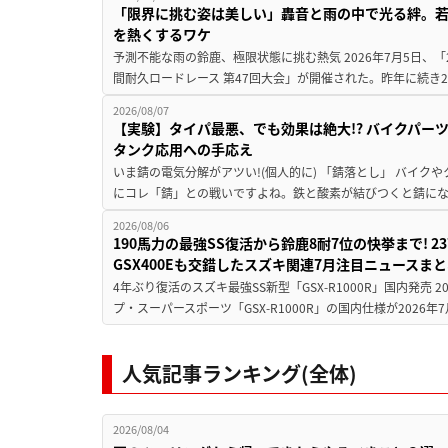
「限界に挑む姿は美しい」轟音と雨の中で光る絆。若
を熱くするワケ
予測不能な雨の鈴鹿、極限状態に挑む熱気 2026年7月5日、「20
間耐久ロードレース 第47回大会」が開催された。昨年に続き2
2026/08/07
【実験】タイパ最悪、でも効果は絶大!? バイクパー
タンク応用への手応え
いま錆の電気分解がアツい!(個人的に) 「錆落とし」 バイ
にコレ「錆」との戦いですよね。鉄と酸素が結びつくと錆にな
2026/08/06
190馬力の最強SS復活から鈴鹿8耐7位の快挙まで! 
GSX400Eも交錯したスズキ関連7月注目ニュースま
4年ぶり復活のスズキ最強SS新型「GSX-R1000R」国内発売
プ・スーパースポーツ「GSX-R1000R」の国内仕様が2026年7
人気記事ランキング(全体)
2026/08/04