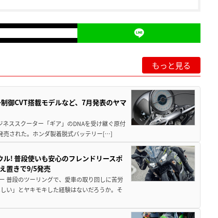
もっと見る
子制御CVT搭載モデルなど、7月発表のヤマ
ジネススクーター「ギア」のDNAを受け継ぐ原付
発売された。ホンダ製着脱式バッテリー[…]
ウル! 普段使いも安心のフレンドリースポ
え置きで9/5発売
ー 普段のツーリングで、愛車の取り回しに苦労
ほしい」とヤキモキした経験はないだろうか。そ