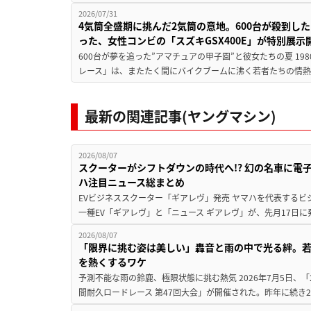
2026/07/31
4気筒全盛期に挑んだ2気筒の意地。600台が殺到し
った、女性コンビの「スズキGSX400E」が特別展示
600台が夢を追った”アマチュアの甲子園”と彼女たちの夏 19
レース」は、またたく間にバイクブームに沸く若者たちの情熱の
最新の関連記事(ヤングマシン)
2026/08/07
スクーターがシフトダウンの時代へ!? 幻の名車に電
ハ注目ニュース総まとめ
EVビジネススクーター「ギアレヴ」発売 ヤマハを代表するビ
一種EV「ギアレヴ」と「ニュース ギアレヴ」が、先月17日に
2026/08/07
「限界に挑む姿は美しい」轟音と雨の中で光る絆。若
を熱くするワケ
予測不能な雨の鈴鹿、極限状態に挑む熱気 2026年7月5日、「20
間耐久ロードレース 第47回大会」が開催された。昨年に続き2