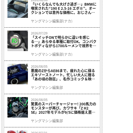
「いくらなんでも大げさ過ぎ…」BMWに
嘲笑された“190 E 2.5-16 エボⅡ”。オー
クションでは意外な価格に。おじさん達
が少年だった頃の憧れのクルマを深堀り
ヤングマシン編集部(ナカ)
2026/07/29
「スイッチONで明らかに違いを感じ
る…」あらゆる車種に取付OK。コンパク
トボディながら1700ルーメンで視界を確
保する［デイトナ・LEDフォグランプユ
ニット プレシャスレイ スモール］
ヤングマシン編集部(ナカ)
2026/08/05
悪魔のZからAE86まで、疲れた心に蘇る
エキゾーストノート。忙しい大人に贈る
「あの頃の熱狂」、名作コミック＆映画
の愛機たちが東京駅地下に期間限定で集
結！
ヤングマシン編集部
2026/08/05
驚異のスーパーチャージャー! 200馬力の
モンスターが再び。カワサキ「Z H2
SE」2027年モデルが9/5に価格据え置き
で発売
ヤングマシン編集部
2026/07/31