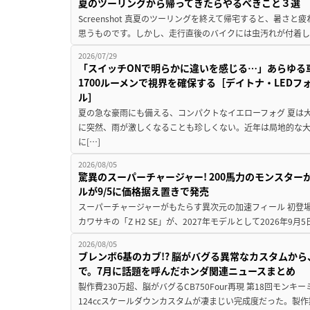
夏のツーリングから帰ってきたらやるべきこと３選
Screenshot 真夏のツーリングを終えて帰宅すると、暑さ
思うものです。しかし、走行直後のバイクには虫汚れが付着し
2026/07/29
「スイッチONで明らかに違いを感じる…」あらゆる
1700ルーメンで視界を確保する［デイトナ・LEDフ
ル］
夏の急な豪雨にも備える、コンパクトなイエローフォグ 夏は
に突然、雨が激しくなることも珍しくない。近年は局地的な
に[…]
2026/08/05
驚異のスーパーチャージャー! 200馬力のモンスターが再
ルが9/5に価格据え置きで発売
スーパーチャージャーがもたらす異次元の加速フィール 初登
カワサキの「Z H2 SE」が、2027年モデルとして2026年9月
2026/08/05
ブレンボ6基のカブ!? 脳がバグる異常なカスタムから、
で。7月に話題を呼んだホンダ関連ニュースまとめ
製作費230万超、脳がバグるCB750Four再現 第18回モンキー
124ccスケールダウンカスタムが凄まじい完成度だった。製作