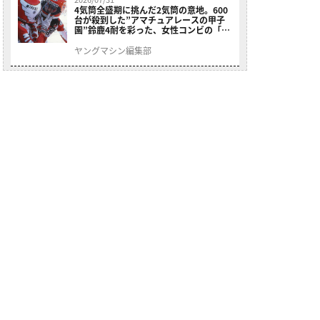
4気筒全盛期に挑んだ2気筒の意地。600
台が殺到した”アマチュアレースの甲子
園”鈴鹿4耐を彩った、女性コンビの「ス
ズキGSX400E」が特別展示開始
ヤングマシン編集部