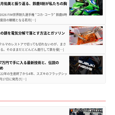
月佑美と振り返る、鈴鹿8耐が私たちの胸
26 FIM世界耐久選手権 “コカ･コーラ” 鈴鹿8時
度目の観戦となる若月[…]
ツの錆を電気分解で落とす方法とガソリン
クやクルマのレストアで切っても切れないのが、まさ
る。そのままだとどんどん進行して鉄を侵[…]
237万円で手に入る最新技術と、伝説の
とめ
 2022年の生産終了から4年、スズキのフラッグシッ
月17日に発売さ[…]