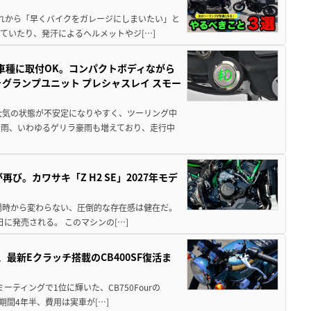
と疲れから「早くバイクをガレージにしまいたい」と
ていたり、発汗によるヘルメットやジ[…]
車種に取付OK。コンパクトボディながら
ォグランプユニット プレシャスレイ スモー
大気の状態が不安定になりやすく、ツーリング中
大雨、いわゆるゲリラ豪雨も増えており、走行中
び。カワサキ「Z H2 SE」2027年モデ
場時から変わらない、圧倒的な存在感は健在だ。
5日に発売される。 このマシンの[…]
最新Eクラッチ搭載のCB400SF復活ま
ミーティングで1位に輝いた、CB750Fourの
期間4年半、費用は実車が[…]