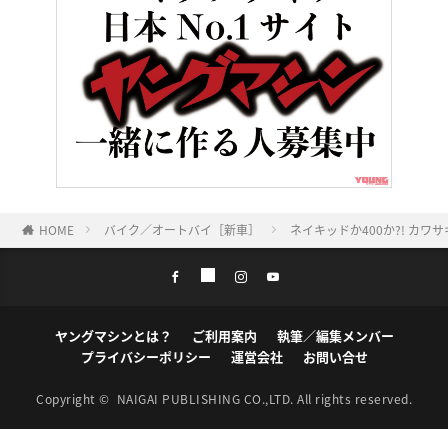
HOME
バイク／オートバイ［新車］
ネイキッドか400か?! カワ
ヤングマシンとは？
ご利用案内
執筆／編集メンバー
プライバシーポリシー
運営会社
お問い合せ
Copyright ©
NAIGAI PUBLISHING CO.,LTD.
All rights reserved.