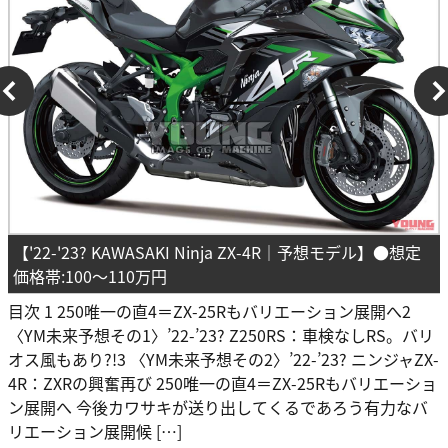
【'22-'23? KAWASAKI Ninja ZX-4R｜予想モデル】●想定
価格帯:100～110万円
目次 1 250唯一の直4＝ZX-25Rもバリエーション展開へ2
〈YM未来予想その1〉’22-’23? Z250RS：車検なしRS。バリ
オス風もあり?!3 〈YM未来予想その2〉’22-’23? ニンジャZX-
4R：ZXRの興奮再び 250唯一の直4＝ZX-25Rもバリエーショ
ン展開へ 今後カワサキが送り出してくるであろう有力なバ
リエーション展開候 […]