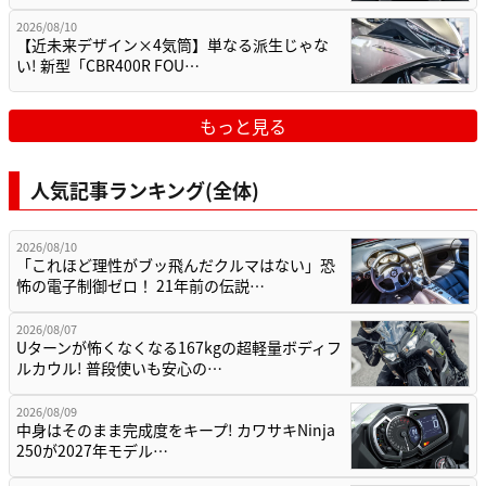
2026/08/10
【近未来デザイン×4気筒】単なる派生じゃな
い! 新型「CBR400R FOU…
もっと見る
人気記事ランキング(全体)
2026/08/10
「これほど理性がブッ飛んだクルマはない」恐
怖の電子制御ゼロ！ 21年前の伝説…
2026/08/07
Uターンが怖くなくなる167kgの超軽量ボディフ
ルカウル! 普段使いも安心の…
2026/08/09
中身はそのまま完成度をキープ! カワサキNinja
250が2027年モデル…