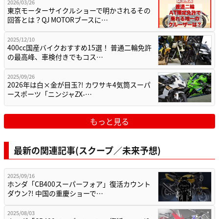
2026/03/26
東京モーターサイクルショーで明かされるその
回答とは？QJ MOTORブースに…
2025/12/10
400cc国産バイクおすすめ15選！ 普通二輪免許
の最高峰、車検付きでもコス…
2025/09/26
2026年は白×金が目玉?! カワサキ4気筒スーパ
ースポーツ「ニンジャZX-…
もっと見る
最新の関連記事(スクープ／未来予想)
2025/09/16
ホンダ「CB400スーパーフォア」復活カウント
ダウン?! 中国の重慶ショーで…
2025/08/03