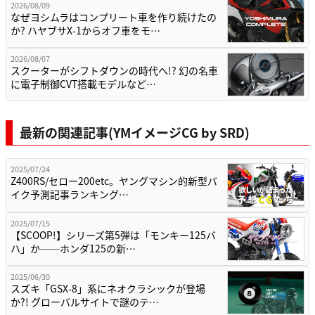
2026/08/09
なぜヨシムラはコンプリート車を作り続けたの
か? ハヤブサX-1からオフ車をモ…
2026/08/07
スクーターがシフトダウンの時代へ!? 幻の名車
に電子制御CVT搭載モデルなど…
最新の関連記事(YMイメージCG by SRD)
2025/07/24
Z400RS/セロー200etc。ヤングマシン的新型バ
イク予測記事ランキング…
2025/07/15
【SCOOP!】シリーズ第5弾は「モンキー125バ
ハ」か──ホンダ125の新…
2025/06/30
スズキ「GSX-8」系にネオクラシックが登場
か?! グローバルサイトで謎のテ…