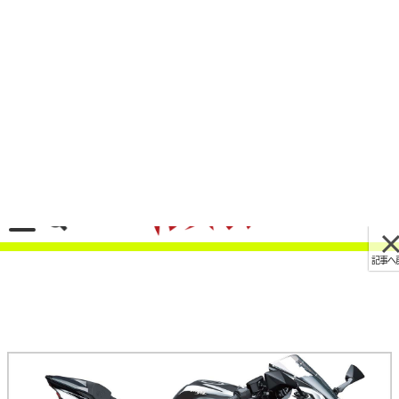
記事へ戻る
[画像 No.4/4]ネイキッドか400か?! カワサキ中免
4気筒第2弾の行方やいかに?〈YM未来予想〉
2021/11/29