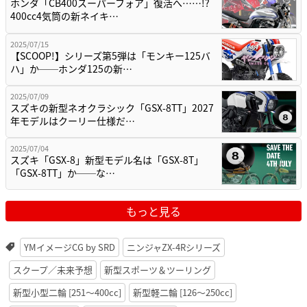
ホンダ「CB400スーパーフォア」復活へ……!?
400cc4気筒の新ネイキ…
2025/07/15
【SCOOP!】シリーズ第5弾は「モンキー125バ
ハ」か──ホンダ125の新…
2025/07/09
スズキの新型ネオクラシック「GSX-8TT」2027
年モデルはクーリー仕様だ…
2025/07/04
スズキ「GSX-8」新型モデル名は「GSX-8T」
「GSX-8TT」か──な…
もっと見る
YMイメージCG by SRD
ニンジャZX-4Rシリーズ
スクープ／未来予想
新型スポーツ＆ツーリング
新型小型二輪 [251〜400cc]
新型軽二輪 [126〜250cc]