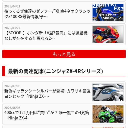
2025/04/21
待ってるぜ俺達のゼファー/FX! 直4ネオクラシッ
クZ400RS最新情報/予…
2025/03/27
【SCOOP!】ホンダ新「V型3気筒」には過給機
なしが存在する?! 異なる2…
もっと見る
最新の関連記事(ニンジャZX-4Rシリーズ)
2026/07/03
新色ギャラクシーシルバーが登場! カワサキ最強
ヨンヒャク「Ninja ZX-…
2026/06/03
400ccで121万円は“買い”か？ 唯一無二の4気筒
「Ninja ZX-4…