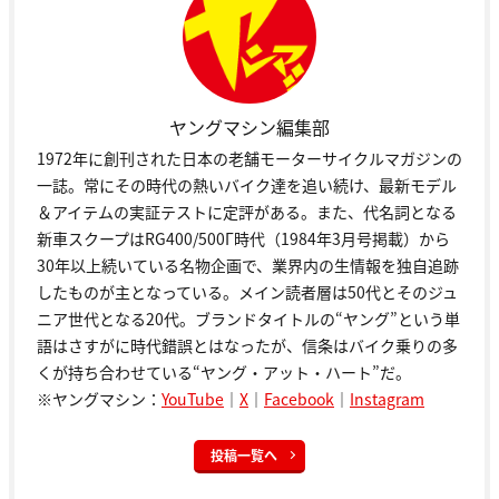
ヤングマシン編集部
1972年に創刊された日本の老舗モーターサイクルマガジンの
一誌。常にその時代の熱いバイク達を追い続け、最新モデル
＆アイテムの実証テストに定評がある。また、代名詞となる
新車スクープはRG400/500Γ時代（1984年3月号掲載）から
30年以上続いている名物企画で、業界内の生情報を独自追跡
したものが主となっている。メイン読者層は50代とそのジュ
ニア世代となる20代。ブランドタイトルの“ヤング”という単
語はさすがに時代錯誤とはなったが、信条はバイク乗りの多
くが持ち合わせている“ヤング・アット・ハート”だ。
※ヤングマシン：
YouTube
｜
X
｜
Facebook
｜
Instagram
投稿一覧へ