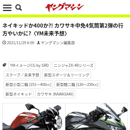
ネイキッドか400か?! カワサキ中免4気筒第2弾の行
方やいかに?〈YM未来予想〉
2021/11/29 6:00
ヤングマシン編集部
YMイメージCG by SRD
ニンジャZX-4Rシリーズ
スクープ／未来予想
新型スポーツ＆ツーリング
新型小型二輪 [251〜400cc]
新型軽二輪 [126〜250cc]
新型ネイキッド
カワサキ [KAWASAKI]