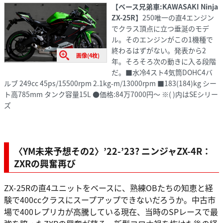
【ベース兄弟車:KAWASAKI Ninja
ZX-25R】
250唯一の直4エンジン
でクラス頂点に立つ垂涎のモデ
ル。そのエンジンがこの1機種で
終わるはずがない。発表から2
画像(4枚)
年。そろそろ次の動きに入る段階
だ。■水冷4スト4気筒DOHC4バ
ルブ 249cc 45ps/15500rpm 2.1kg-m/13000rpm ■183(184)kg シー
ト高785mm タンク容量15L ●価格:84万7000円～ ※( )内はSEシリー
ズ
〈YM未来予想その2〉’22-’23? ニンジャZX-4R：
ZXRの興奮再び
ZX-25Rの直4ユニットをベースに、熟練OBたちの知恵と経
験で400ccクラスにスープアップできないだろうか。中古市
場で400レプリカが高騰している現在、当時のSPレースで最