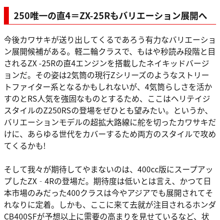
250唯一の直4＝ZX-25Rもバリエーション展開へ
今後カワサキが送り出してくるであろう有力なバリエーショ
ン展開候補がある。軽二輪クラスで、もはや秒読み段階と目
されるZX -25Rの直4エンジンを搭載したネイキッドバージ
ョンだ。その姿は2気筒の現行Zシリーズのようなストリー
トファイター系となるかもしれないが、4気筒らしさを活か
すのとRS人気を強固なものとするため、ここはヘリテイジ
スタイルのZ250RSの登場をぜひとも望みたい。というか、
バリエーションモデルの超拡大路線に舵を切ったカワサキだ
けに、あらゆる世代をカバーするため両方のスタイルで攻め
てくるかも!
そして我々が期待してやまないのは、400cc版にスープアッ
プしたZX‐4Rの登場だ。期待度は低いとは言え、かつて日
本市場のみだった400クラスは今やアジアでも展開されてそ
れなりに定着。しかも、ここに来て去就が注目されるホンダ
CB400SFが予想以上に需要の高まりを見せているなど、状