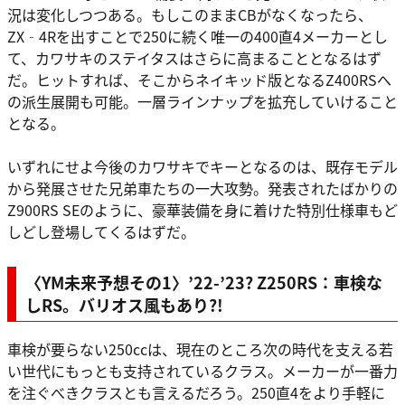
況は変化しつつある。もしこのままCBがなくなったら、
ZX‐4Rを出すことで250に続く唯一の400直4メーカーとし
て、カワサキのステイタスはさらに高まることとなるはず
だ。ヒットすれば、そこからネイキッド版となるZ400RSへ
の派生展開も可能。一層ラインナップを拡充していけること
となる。
いずれにせよ今後のカワサキでキーとなるのは、既存モデル
から発展させた兄弟車たちの一大攻勢。発表されたばかりの
Z900RS SEのように、豪華装備を身に着けた特別仕様車もど
しどし登場してくるはずだ。
〈YM未来予想その1〉’22-’23? Z250RS：車検な
しRS。バリオス風もあり?!
車検が要らない250ccは、現在のところ次の時代を支える若
い世代にもっとも支持されているクラス。メーカーが一番力
を注ぐべきクラスとも言えるだろう。250直4をより手軽に