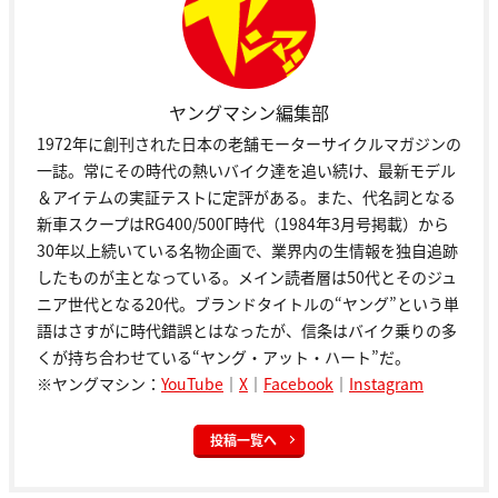
ヤングマシン編集部
1972年に創刊された日本の老舗モーターサイクルマガジンの
一誌。常にその時代の熱いバイク達を追い続け、最新モデル
＆アイテムの実証テストに定評がある。また、代名詞となる
新車スクープはRG400/500Γ時代（1984年3月号掲載）から
30年以上続いている名物企画で、業界内の生情報を独自追跡
したものが主となっている。メイン読者層は50代とそのジュ
ニア世代となる20代。ブランドタイトルの“ヤング”という単
語はさすがに時代錯誤とはなったが、信条はバイク乗りの多
くが持ち合わせている“ヤング・アット・ハート”だ。
※ヤングマシン：
YouTube
｜
X
｜
Facebook
｜
Instagram
投稿一覧へ