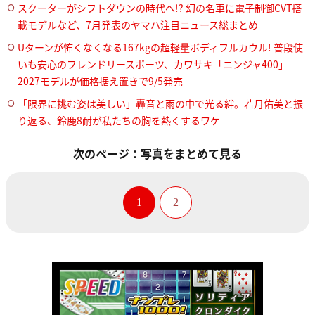
スクーターがシフトダウンの時代へ!? 幻の名車に電子制御CVT搭
載モデルなど、7月発表のヤマハ注目ニュース総まとめ
Uターンが怖くなくなる167kgの超軽量ボディフルカウル! 普段使
いも安心のフレンドリースポーツ、カワサキ「ニンジャ400」
2027モデルが価格据え置きで9/5発売
「限界に挑む姿は美しい」轟音と雨の中で光る絆。若月佑美と振
り返る、鈴鹿8耐が私たちの胸を熱くするワケ
次のページ：写真をまとめて見る
1
2