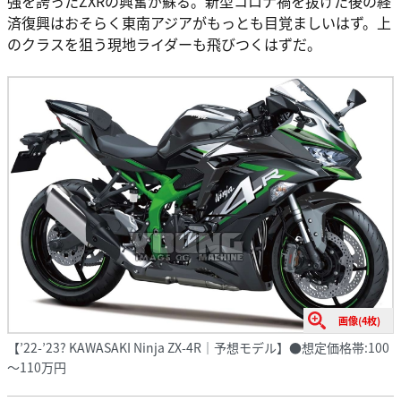
強を誇ったZXRの興奮が蘇る。新型コロナ禍を抜けた後の経
済復興はおそらく東南アジアがもっとも目覚ましいはず。上
のクラスを狙う現地ライダーも飛びつくはずだ。
画像(4枚)
【’22-’23? KAWASAKI Ninja ZX-4R｜予想モデル】●想定価格帯:100
～110万円