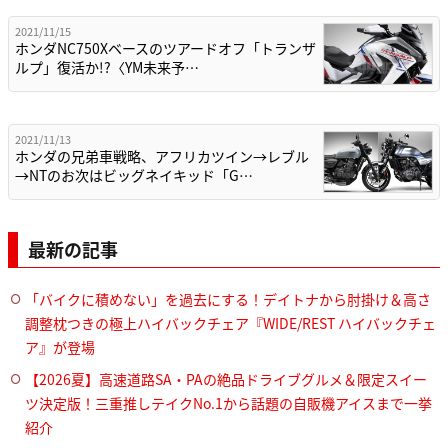
2021/11/15
ホンダNC750Xベースのツアードオフ「トランザ
ルプ」復活か!?〈YM未来予…
2021/11/13
ホンダの兄弟車戦略、アフリカツイン→レブル
→NTのお次はビッグネイキッド「G…
最新の記事
「バイクに積めない」を過去にする！デイトナから肘掛け＆高さ
調整枕つきの極上ハイバックチェア『WIDE/REST ハイバックチェ
ア』が登場
【2026夏】高速道路SA・PAの絶品ドライブグルメ＆限定スイー
ツ決定版！三重推しテイクNo.1から話題の自販機アイスまで一挙
紹介