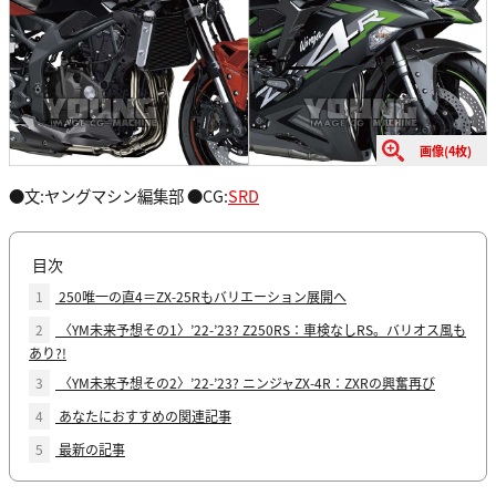
画像(4枚)
●文:ヤングマシン編集部 ●CG:
SRD
目次
1
250唯一の直4＝ZX-25Rもバリエーション展開へ
2
〈YM未来予想その1〉’22-’23? Z250RS：車検なしRS。バリオス風も
あり?!
3
〈YM未来予想その2〉’22-’23? ニンジャZX-4R：ZXRの興奮再び
4
あなたにおすすめの関連記事
5
最新の記事