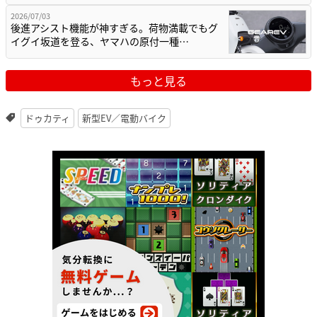
2026/07/03
後進アシスト機能が神すぎる。荷物満載でもグ
イグイ坂道を登る、ヤマハの原付一種…
もっと見る
ドゥカティ
新型EV／電動バイク