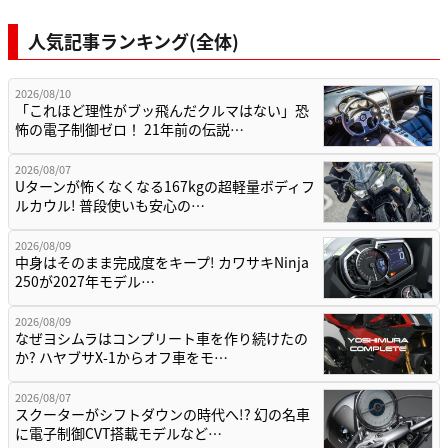
人気記事ランキング(全体)
2026/08/10
「これほど理性がブッ飛んだクルマはない」恐
怖の電子制御ゼロ！ 21年前の伝説…
2026/08/07
Uターンが怖くなくなる167kgの超軽量ボディフ
ルカウル! 普段使いも安心の…
2026/08/09
中身はそのまま完成度をキープ! カワサキNinja
250が2027年モデル…
2026/08/09
なぜヨシムラはコンプリート車を作り続けたの
か? ハヤブサX-1からオフ車をモ…
2026/08/07
スクーターがシフトダウンの時代へ!? 幻の名車
に電子制御CVT搭載モデルなど…