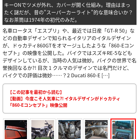
キーONでツメが外れ、カバーが開く仕組み。理由はまっ
たく謎だが、昔の”スーパーカーライト”的な意味合いか？
なお茶筒は1974年の初代のみだ。
名車ロータス「エスプリ」や、最近では日産「GT-R 50」な
どの自動車デザインで知られるイタリアのイタルデザイン
が、ドゥカティ860GTをオマージュしたような「860-Eコン
セプト」の映像を公開した。バイクではスズキRE-5なども
デザインしているが、当時の人気は微妙。バイクの世界で名
誉挽回なるか?! 目次 1 クルマのデザインでは名門だけど、
バイクでの評価は微妙……？2 Ducati 860-E […]
【この記事を最初から読む】
【動画】今度こそ人気車に?! イタルデザインがドゥカティ
「860-Eコンセプト」映像公開