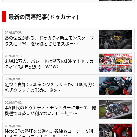
最新の関連記事(ドゥカティ)
2026/07/28
あの伝説が蘇る。ドゥカティ新型モンスタープ
ラスに「S4」を彷彿とさせるスポー…
2026/07/13
来場12万人、パレードは驚異の18km！ドゥカ
ティ100周年記念の『WDW2…
2026/07/03
足つき良好×30Lタンクのラリーか、180馬力×
乾式クラッチのRSか。 旅o…
2026/07/02
第5世代のドゥカティ・モンスターに乗って、他
機種では替えが利かない、唯一無二…
2026/07/02
MotoGPの熱狂を公道へ。視線もコーナーも制
圧するドゥカティ「パニガーレV…