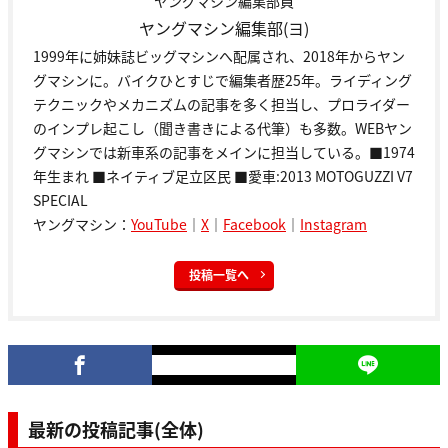
ヤングマシン編集部員
ヤングマシン編集部(ヨ)
1999年に姉妹誌ビッグマシンへ配属され、2018年からヤン
グマシンに。バイクひとすじで編集者歴25年。ライディング
テクニックやメカニズムの記事を多く担当し、プロライダー
のインプレ起こし（聞き書きによる代筆）も多数。WEBヤン
グマシンでは新車系の記事をメインに担当している。■1974
年生まれ ■ネイティブ足立区民 ■愛車:2013 MOTOGUZZI V7
SPECIAL
ヤングマシン：
YouTube
｜
X
｜
Facebook
｜
Instagram
投稿一覧へ
最新の投稿記事(全体)