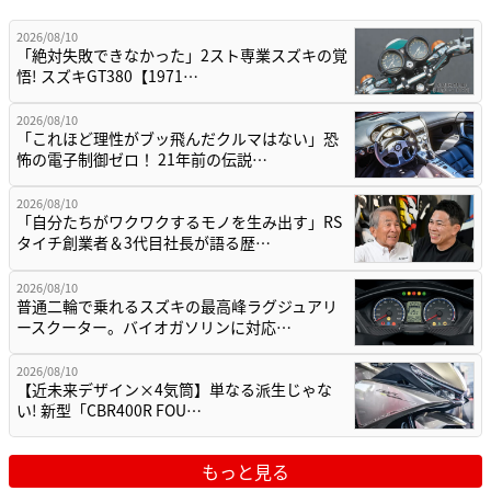
2026/08/10
「絶対失敗できなかった」2スト専業スズキの覚
悟! スズキGT380【1971…
2026/08/10
「これほど理性がブッ飛んだクルマはない」恐
怖の電子制御ゼロ！ 21年前の伝説…
2026/08/10
「自分たちがワクワクするモノを生み出す」RS
タイチ創業者＆3代目社長が語る歴…
2026/08/10
普通二輪で乗れるスズキの最高峰ラグジュアリ
ースクーター。バイオガソリンに対応…
2026/08/10
【近未来デザイン×4気筒】単なる派生じゃな
い! 新型「CBR400R FOU…
もっと見る