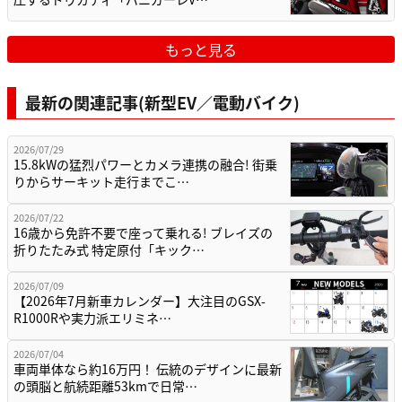
もっと見る
最新の関連記事(新型EV／電動バイク)
2026/07/29
15.8kWの猛烈パワーとカメラ連携の融合! 街乗
りからサーキット走行までこ…
2026/07/22
16歳から免許不要で座って乗れる! ブレイズの
折りたたみ式 特定原付「キック…
2026/07/09
【2026年7月新車カレンダー】大注目のGSX-
R1000Rや実力派エリミネ…
2026/07/04
車両単体なら約16万円！ 伝統のデザインに最新
の頭脳と航続距離53kmで日常…