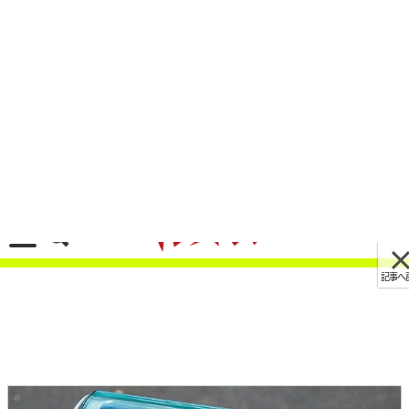
記事へ戻る
[画像 No.5/10]【動画】今度こそ人気車に?! イタ
ルデザインがドゥカティ「860-Eコンセプト」映
像公開
2021/08/06