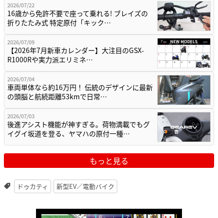
2026/07/22
16歳から免許不要で座って乗れる! ブレイズの
折りたたみ式 特定原付「キック…
2026/07/09
【2026年7月新車カレンダー】大注目のGSX-
R1000Rや実力派エリミネ…
2026/07/04
車両単体なら約16万円！ 伝統のデザインに最新
の頭脳と航続距離53kmで日常…
2026/07/03
後進アシスト機能が神すぎる。荷物満載でもグ
イグイ坂道を登る、ヤマハの原付一種…
もっと見る
ドゥカティ
新型EV／電動バイク