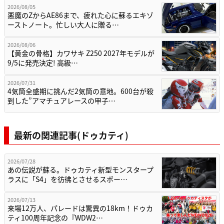
2026/08/05
悪魔のZからAE86まで、疲れた心に蘇るエキゾ
ーストノート。忙しい大人に贈る…
2026/08/06
【黄金の骨格】カワサキ Z250 2027年モデルが
9/5に発売決定! 高級…
2026/07/31
4気筒全盛期に挑んだ2気筒の意地。600台が殺
到した”アマチュアレースの甲子…
最新の関連記事(ドゥカティ)
2026/07/28
あの伝説が蘇る。ドゥカティ新型モンスタープ
ラスに「S4」を彷彿とさせるスポー…
2026/07/13
来場12万人、パレードは驚異の18km！ドゥカ
ティ100周年記念の『WDW2…