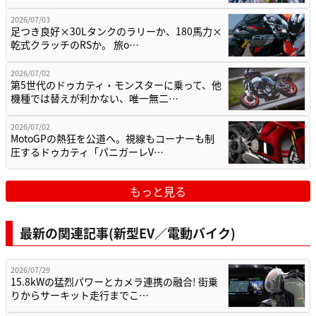
2026/07/03
足つき良好×30Lタンクのラリーか、180馬力×
乾式クラッチのRSか。 旅o…
2026/07/02
第5世代のドゥカティ・モンスターに乗って、他
機種では替えが利かない、唯一無二…
2026/07/02
MotoGPの熱狂を公道へ。視線もコーナーも制
圧するドゥカティ「パニガーレV…
もっと見る
最新の関連記事(新型EV／電動バイク)
2026/07/29
15.8kWの猛烈パワーとカメラ連携の融合! 街乗
りからサーキット走行までこ…