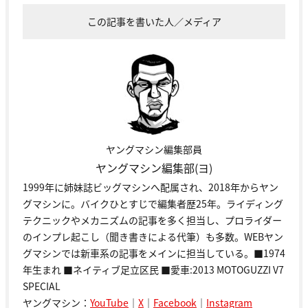
この記事を書いた人／メディア
ヤングマシン編集部員
ヤングマシン編集部(ヨ)
1999年に姉妹誌ビッグマシンへ配属され、2018年からヤン
グマシンに。バイクひとすじで編集者歴25年。ライディング
テクニックやメカニズムの記事を多く担当し、プロライダー
のインプレ起こし（聞き書きによる代筆）も多数。WEBヤン
グマシンでは新車系の記事をメインに担当している。■1974
年生まれ ■ネイティブ足立区民 ■愛車:2013 MOTOGUZZI V7
SPECIAL
ヤングマシン：
YouTube
｜
X
｜
Facebook
｜
Instagram