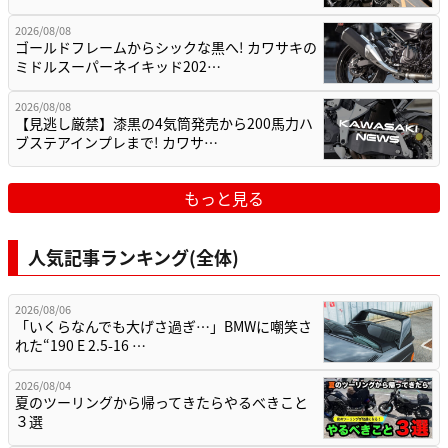
2026/08/08
ゴールドフレームからシックな黒へ! カワサキの
ミドルスーパーネイキッド202…
2026/08/08
【見逃し厳禁】漆黒の4気筒発売から200馬力ハ
ブステアインプレまで! カワサ…
もっと見る
人気記事ランキング(全体)
2026/08/06
「いくらなんでも大げさ過ぎ…」BMWに嘲笑さ
れた“190 E 2.5-16 …
2026/08/04
夏のツーリングから帰ってきたらやるべきこと
３選