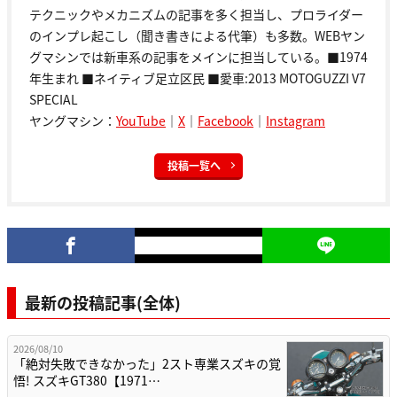
テクニックやメカニズムの記事を多く担当し、プロライダー
のインプレ起こし（聞き書きによる代筆）も多数。WEBヤン
グマシンでは新車系の記事をメインに担当している。■1974
年生まれ ■ネイティブ足立区民 ■愛車:2013 MOTOGUZZI V7
SPECIAL
ヤングマシン：
YouTube
｜
X
｜
Facebook
｜
Instagram
投稿一覧へ
最新の投稿記事(全体)
2026/08/10
「絶対失敗できなかった」2スト専業スズキの覚
悟! スズキGT380【1971…