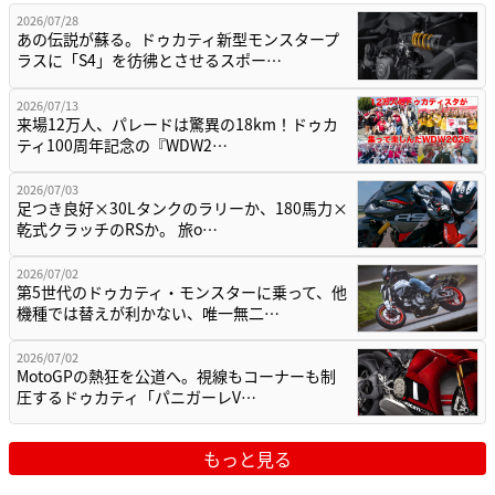
2026/07/28
あの伝説が蘇る。ドゥカティ新型モンスタープ
ラスに「S4」を彷彿とさせるスポー…
2026/07/13
来場12万人、パレードは驚異の18km！ドゥカ
ティ100周年記念の『WDW2…
2026/07/03
足つき良好×30Lタンクのラリーか、180馬力×
乾式クラッチのRSか。 旅o…
2026/07/02
第5世代のドゥカティ・モンスターに乗って、他
機種では替えが利かない、唯一無二…
2026/07/02
MotoGPの熱狂を公道へ。視線もコーナーも制
圧するドゥカティ「パニガーレV…
もっと見る