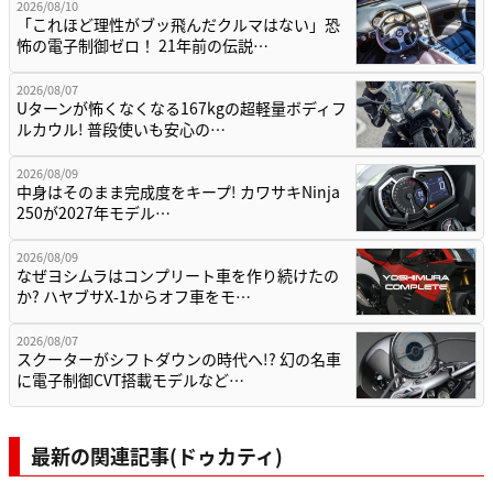
2026/08/10
「これほど理性がブッ飛んだクルマはない」恐
怖の電子制御ゼロ！ 21年前の伝説…
2026/08/07
Uターンが怖くなくなる167kgの超軽量ボディフ
ルカウル! 普段使いも安心の…
2026/08/09
中身はそのまま完成度をキープ! カワサキNinja
250が2027年モデル…
2026/08/09
なぜヨシムラはコンプリート車を作り続けたの
か? ハヤブサX-1からオフ車をモ…
2026/08/07
スクーターがシフトダウンの時代へ!? 幻の名車
に電子制御CVT搭載モデルなど…
最新の関連記事(ドゥカティ)