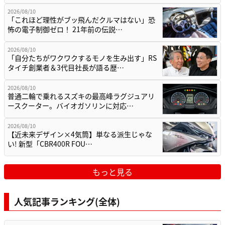
2026/08/10
「これほど理性がブッ飛んだクルマはない」恐
怖の電子制御ゼロ！ 21年前の伝説…
2026/08/10
「自分たちがワクワクするモノを生み出す」RS
タイチ創業者＆3代目社長が語る歴…
2026/08/10
普通二輪で乗れるスズキの最高峰ラグジュアリ
ースクーター。バイオガソリンに対応…
2026/08/10
【近未来デザイン×4気筒】単なる派生じゃな
い! 新型「CBR400R FOU…
もっと見る
人気記事ランキング(全体)