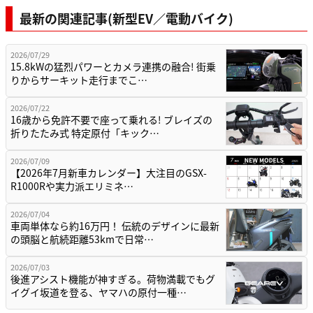
最新の関連記事(新型EV／電動バイク)
2026/07/29
15.8kWの猛烈パワーとカメラ連携の融合! 街乗
りからサーキット走行までこ…
2026/07/22
16歳から免許不要で座って乗れる! ブレイズの
折りたたみ式 特定原付「キック…
2026/07/09
【2026年7月新車カレンダー】大注目のGSX-
R1000Rや実力派エリミネ…
2026/07/04
車両単体なら約16万円！ 伝統のデザインに最新
の頭脳と航続距離53kmで日常…
2026/07/03
後進アシスト機能が神すぎる。荷物満載でもグ
イグイ坂道を登る、ヤマハの原付一種…