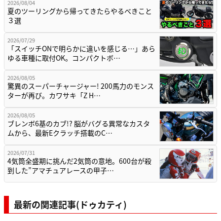
2026/08/04
夏のツーリングから帰ってきたらやるべきこと
３選
2026/07/29
「スイッチONで明らかに違いを感じる…」あら
ゆる車種に取付OK。コンパクトボ…
2026/08/05
驚異のスーパーチャージャー! 200馬力のモンス
ターが再び。カワサキ「Z H…
2026/08/05
ブレンボ6基のカブ!? 脳がバグる異常なカスタ
ムから、最新Eクラッチ搭載のC…
2026/07/31
4気筒全盛期に挑んだ2気筒の意地。600台が殺
到した”アマチュアレースの甲子…
最新の関連記事(ドゥカティ)