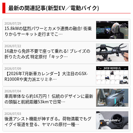
最新の関連記事(新型EV／電動バイク)
2026/07/29
15.8kWの猛烈パワーとカメラ連携の融合! 街乗
りからサーキット走行までこ…
2026/07/22
16歳から免許不要で座って乗れる! ブレイズの
折りたたみ式 特定原付「キック…
2026/07/09
【2026年7月新車カレンダー】大注目のGSX-
R1000Rや実力派エリミネ…
2026/07/04
車両単体なら約16万円！ 伝統のデザインに最新
の頭脳と航続距離53kmで日常…
2026/07/03
後進アシスト機能が神すぎる。荷物満載でもグ
イグイ坂道を登る、ヤマハの原付一種…