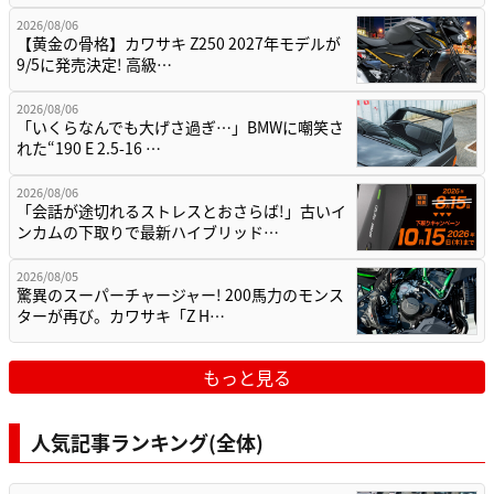
2026/08/06
【黄金の骨格】カワサキ Z250 2027年モデルが
9/5に発売決定! 高級…
2026/08/06
「いくらなんでも大げさ過ぎ…」BMWに嘲笑さ
れた“190 E 2.5-16 …
2026/08/06
「会話が途切れるストレスとおさらば!」古いイ
ンカムの下取りで最新ハイブリッド…
2026/08/05
驚異のスーパーチャージャー! 200馬力のモンス
ターが再び。カワサキ「Z H…
もっと見る
人気記事ランキング(全体)