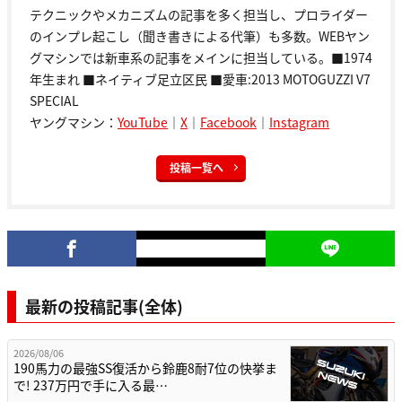
テクニックやメカニズムの記事を多く担当し、プロライダー
のインプレ起こし（聞き書きによる代筆）も多数。WEBヤン
グマシンでは新車系の記事をメインに担当している。■1974
年生まれ ■ネイティブ足立区民 ■愛車:2013 MOTOGUZZI V7
SPECIAL
ヤングマシン：
YouTube
｜
X
｜
Facebook
｜
Instagram
投稿一覧へ
最新の投稿記事(全体)
2026/08/06
190馬力の最強SS復活から鈴鹿8耐7位の快挙ま
で! 237万円で手に入る最…