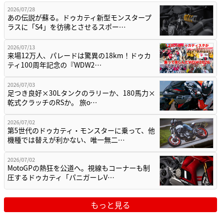
2026/07/28
あの伝説が蘇る。ドゥカティ新型モンスタープ
ラスに「S4」を彷彿とさせるスポー…
2026/07/13
来場12万人、パレードは驚異の18km！ドゥカ
ティ100周年記念の『WDW2…
2026/07/03
足つき良好×30Lタンクのラリーか、180馬力×
乾式クラッチのRSか。 旅o…
2026/07/02
第5世代のドゥカティ・モンスターに乗って、他
機種では替えが利かない、唯一無二…
2026/07/02
MotoGPの熱狂を公道へ。視線もコーナーも制
圧するドゥカティ「パニガーレV…
もっと見る