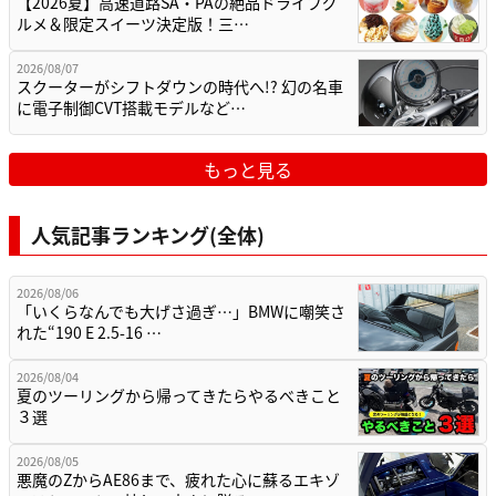
【2026夏】高速道路SA・PAの絶品ドライブグ
ルメ＆限定スイーツ決定版！三…
2026/08/07
スクーターがシフトダウンの時代へ!? 幻の名車
に電子制御CVT搭載モデルなど…
もっと見る
人気記事ランキング(全体)
2026/08/06
「いくらなんでも大げさ過ぎ…」BMWに嘲笑さ
れた“190 E 2.5-16 …
2026/08/04
夏のツーリングから帰ってきたらやるべきこと
３選
2026/08/05
悪魔のZからAE86まで、疲れた心に蘇るエキゾ