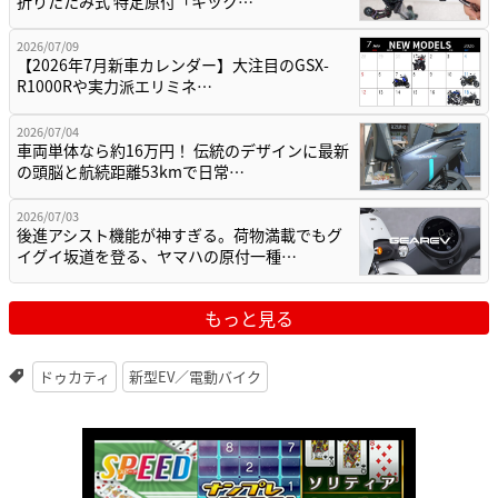
折りたたみ式 特定原付「キック…
2026/07/09
【2026年7月新車カレンダー】大注目のGSX-
R1000Rや実力派エリミネ…
2026/07/04
車両単体なら約16万円！ 伝統のデザインに最新
の頭脳と航続距離53kmで日常…
2026/07/03
後進アシスト機能が神すぎる。荷物満載でもグ
イグイ坂道を登る、ヤマハの原付一種…
もっと見る
ドゥカティ
新型EV／電動バイク