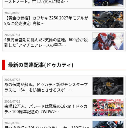
ーストノート。忙しい大人に贈る…
2026/08/06
【黄金の骨格】カワサキ Z250 2027年モデルが
9/5に発売決定! 高級…
2026/07/31
4気筒全盛期に挑んだ2気筒の意地。600台が殺
到した”アマチュアレースの甲子…
最新の関連記事(ドゥカティ)
2026/07/28
あの伝説が蘇る。ドゥカティ新型モンスタープ
ラスに「S4」を彷彿とさせるスポー…
2026/07/13
来場12万人、パレードは驚異の18km！ドゥカ
ティ100周年記念の『WDW2…
2026/07/03
足つき良好×30Lタンクのラリーか、180馬力×