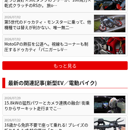
乾式クラッチのRSか。 旅o…
2026/07/02
第5世代のドゥカティ・モンスターに乗って、他
機種では替えが利かない、唯一無二…
2026/07/02
MotoGPの熱狂を公道へ。視線もコーナーも制
圧するドゥカティ「パニガーレV…
もっと見る
最新の関連記事(新型EV／電動バイク)
2026/07/29
15.8kWの猛烈パワーとカメラ連携の融合! 街乗
りからサーキット走行までこ…
2026/07/22
16歳から免許不要で座って乗れる! ブレイズの