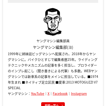
ヤングマシン編集部員
ヤングマシン編集部(ヨ)
1999年に姉妹誌ビッグマシンへ配属され、2018年からヤン
グマシンに。バイクひとすじで編集者歴25年。ライディング
テクニックやメカニズムの記事を多く担当し、プロライダー
のインプレ起こし（聞き書きによる代筆）も多数。WEBヤン
グマシンでは新車系の記事をメインに担当している。■1974
年生まれ ■ネイティブ足立区民 ■愛車:2013 MOTOGUZZI V7
SPECIAL
ヤングマシン：
YouTube
｜
X
｜
Facebook
｜
Instagram
投稿一覧へ