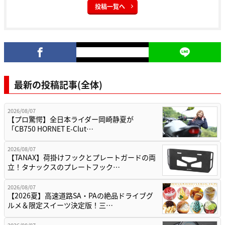
投稿一覧へ
最新の投稿記事(全体)
2026/08/07
【プロ驚愕】全日本ライダー岡崎静夏が
「CB750 HORNET E-Clut…
2026/08/07
【TANAX】荷掛けフックとプレートガードの両
立！タナックスのプレートフック…
2026/08/07
【2026夏】高速道路SA・PAの絶品ドライブグ
ルメ＆限定スイーツ決定版！三…