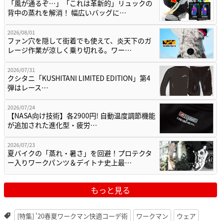
「風が通るぞ…」「これは革新的」リュックの
背中の蒸れを解消！ 幅広いバッグに…
2026/08/01
ファン穴を隠して街着でも使えて、炎天下のガ
レージ作業が涼しく乗り切れる。ワー…
2026/07/31
クシタニ「KUSHITANI LIMITED EDITION」第4
弾はレース…
2026/07/24
【NASA向け技術】各2900円! 自動温度調節機能
が追加された進化型・疲労…
2026/07/23
夏バイクの「蒸れ・暑さ」を回避！プロテクタ
ー入りワークパンツ＆デイトナ史上最…
もっと見る
[特集] '20春夏ワークマン快適コーデ術
ワークマン
ウェア