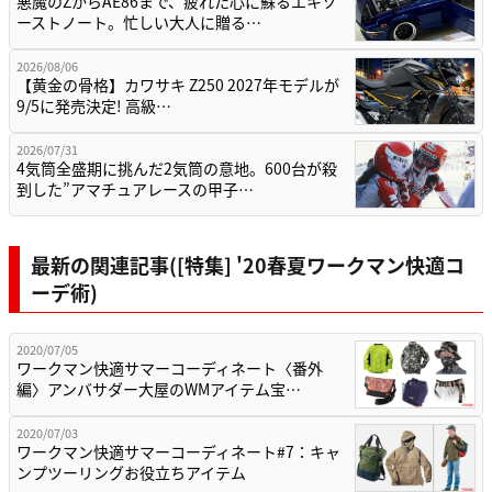
悪魔のZからAE86まで、疲れた心に蘇るエキゾ
ーストノート。忙しい大人に贈る…
2026/08/06
【黄金の骨格】カワサキ Z250 2027年モデルが
9/5に発売決定! 高級…
2026/07/31
4気筒全盛期に挑んだ2気筒の意地。600台が殺
到した”アマチュアレースの甲子…
最新の関連記事([特集] '20春夏ワークマン快適コ
ーデ術)
2020/07/05
ワークマン快適サマーコーディネート〈番外
編〉アンバサダー大屋のWMアイテム宝…
2020/07/03
ワークマン快適サマーコーディネート#7：キャ
ンプツーリングお役立ちアイテム