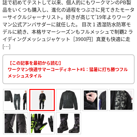
誌で初めてテストして以来、個人的にもワークマンのPB製
品をいくつも購入し、進化の過程をつぶさに見てきたモータ
ーサイクルジャーナリスト。好きが高じて’19年よりワーク
マン公式アンバサダーに就任した。 目次 1 透湿防水防寒モ
デルに続き、本格サマーシーズンもフルメッシュで制覇2 ラ
イディングメッシュジャケット［3900円］真夏も快適に走
[…]
【この記事を最初から読む】
ワークマン快適サマーコーディネート#1：猛暑に打ち勝つフル
メッシュスタイル