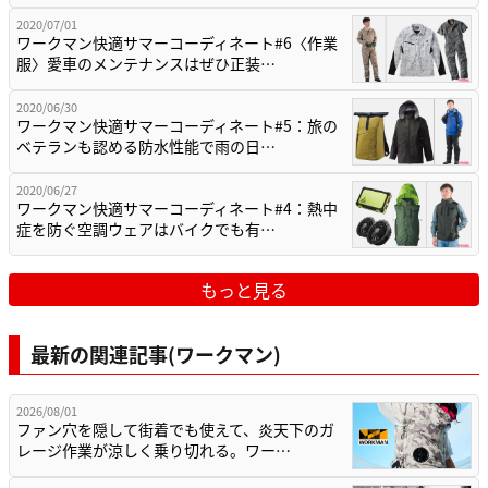
2020/07/01
ワークマン快適サマーコーディネート#6〈作業
服〉愛車のメンテナンスはぜひ正装…
2020/06/30
ワークマン快適サマーコーディネート#5：旅の
ベテランも認める防水性能で雨の日…
2020/06/27
ワークマン快適サマーコーディネート#4：熱中
症を防ぐ空調ウェアはバイクでも有…
もっと見る
最新の関連記事(ワークマン)
2026/08/01
ファン穴を隠して街着でも使えて、炎天下のガ
レージ作業が涼しく乗り切れる。ワー…