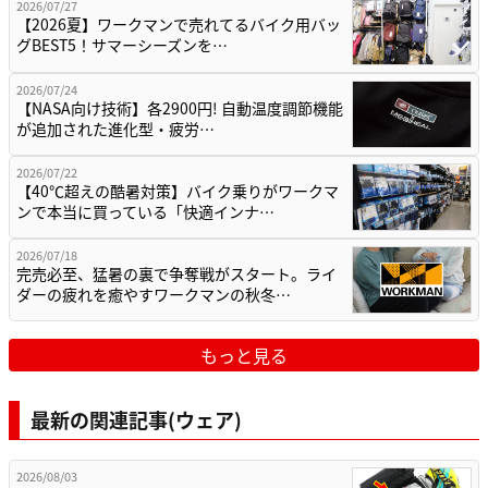
2026/07/27
【2026夏】ワークマンで売れてるバイク用バッ
グBEST5！サマーシーズンを…
2026/07/24
【NASA向け技術】各2900円! 自動温度調節機能
が追加された進化型・疲労…
2026/07/22
【40℃超えの酷暑対策】バイク乗りがワークマ
ンで本当に買っている「快適インナ…
2026/07/18
完売必至、猛暑の裏で争奪戦がスタート。ライ
ダーの疲れを癒やすワークマンの秋冬…
もっと見る
最新の関連記事(ウェア)
2026/08/03