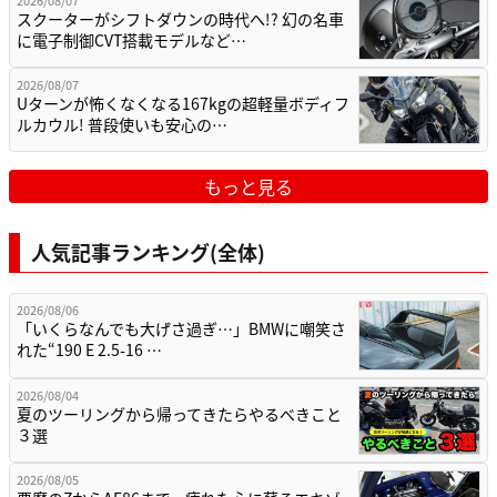
2026/08/07
スクーターがシフトダウンの時代へ!? 幻の名車
に電子制御CVT搭載モデルなど…
2026/08/07
Uターンが怖くなくなる167kgの超軽量ボディフ
ルカウル! 普段使いも安心の…
もっと見る
人気記事ランキング(全体)
2026/08/06
「いくらなんでも大げさ過ぎ…」BMWに嘲笑さ
れた“190 E 2.5-16 …
2026/08/04
夏のツーリングから帰ってきたらやるべきこと
３選
2026/08/05