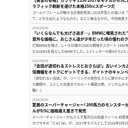
ラフィック刷新を遂げた本格250ccスポーツだ
ゴールドフレームが魅せる圧倒的色気! 2026年型との違いは「
て、どれも似たようなものだ」などと侮るなかれ。今回発表されたカ
2026/08/06
「いくらなんでも大げさ過ぎ…」BMWに嘲笑された“190
意外な価格に。おじさん達が少年だった頃の憧れの
打倒BMWを掲げ、レース仕様の190Eの開発がスタート 19
たのはM3を投入したBMWでした。2.3リッターの直4から2.
2026/08/06
「会話が途切れるストレスとおさらば!」古いインカ
信機種をオトクにゲットできる、デイトナのキャン
「途切れない会話」が、ツーリングの景色をさらに鮮やかにす
た瞬間や、ふとした交差点でのルート確認の際、インカムか
験[…]
2026/08/05
驚異のスーパーチャージャー! 200馬力のモンスターが再
ルが9/5に価格据え置きで発売
スーパーチャージャーがもたらす異次元の加速フィール 初登
カワサキの「Z H2 SE」が、2027年モデルとして2026年9月