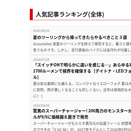
人気記事ランキング(全体)
2026/08/04
夏のツーリングから帰ってきたらやるべきこと３選
Screenshot 真夏のツーリングを終えて帰宅すると、暑さ
思うものです。しかし、走行直後のバイクには虫汚れが付着し
2026/07/29
「スイッチONで明らかに違いを感じる…」あらゆる
1700ルーメンで視界を確保する［デイトナ・LEDフ
ル］
夏の急な豪雨にも備える、コンパクトなイエローフォグ 夏は
に突然、雨が激しくなることも珍しくない。近年は局地的な
に[…]
2026/08/05
驚異のスーパーチャージャー! 200馬力のモンスターが再
ルが9/5に価格据え置きで発売
スーパーチャージャーがもたらす異次元の加速フィール 初登
カワサキの「Z H2 SE」が、2027年モデルとして2026年9月