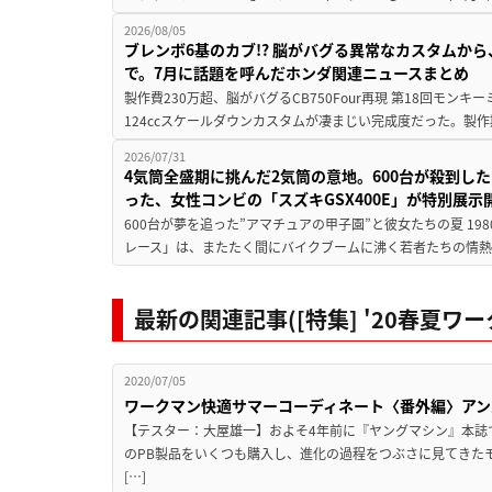
2026/08/05
ブレンボ6基のカブ!? 脳がバグる異常なカスタムから、
で。7月に話題を呼んだホンダ関連ニュースまとめ
製作費230万超、脳がバグるCB750Four再現 第18回モンキー
124ccスケールダウンカスタムが凄まじい完成度だった。製作
2026/07/31
4気筒全盛期に挑んだ2気筒の意地。600台が殺到し
った、女性コンビの「スズキGSX400E」が特別展示
600台が夢を追った”アマチュアの甲子園”と彼女たちの夏 19
レース」は、またたく間にバイクブームに沸く若者たちの情熱の
最新の関連記事([特集] '20春夏ワ
2020/07/05
ワークマン快適サマーコーディネート〈番外編〉アン
【テスター：大屋雄一】およそ4年前に『ヤングマシン』本誌
のPB製品をいくつも購入し、進化の過程をつぶさに見てきた
[…]