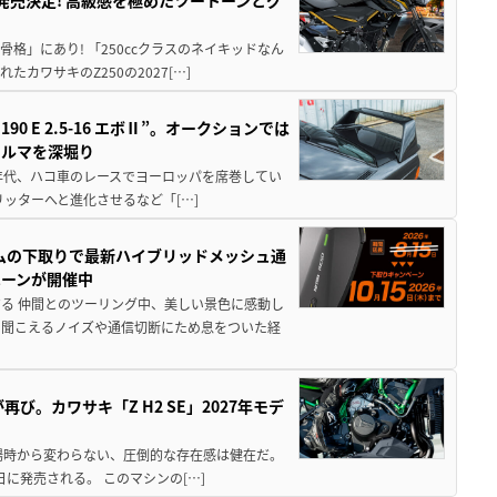
骨格」にあり! 「250ccクラスのネイキッドなん
ワサキのZ250の2027[…]
 E 2.5-16 エボⅡ”。オークションでは
クルマを深堀り
80年代、ハコ車のレースでヨーロッパを席巻してい
5リッターへと進化させるなど「[…]
ムの下取りで最新ハイブリッドメッシュ通
ペーンが開催中
る 仲間とのツーリング中、美しい景色に感動し
ら聞こえるノイズや通信切断にため息をついた経
び。カワサキ「Z H2 SE」2027年モデ
場時から変わらない、圧倒的な存在感は健在だ。
5日に発売される。 このマシンの[…]