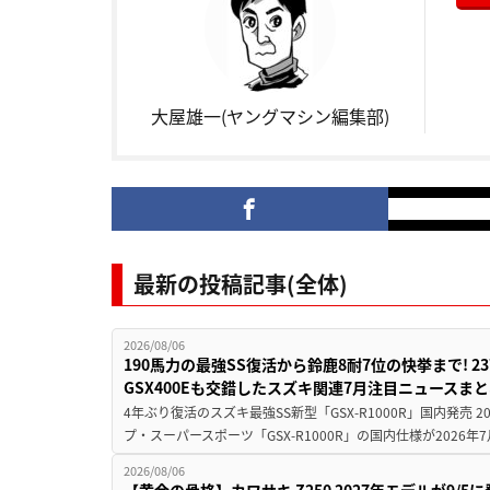
大屋雄一(ヤングマシン編集部)
最新の投稿記事(全体)
2026/08/06
190馬力の最強SS復活から鈴鹿8耐7位の快挙まで! 
GSX400Eも交錯したスズキ関連7月注目ニュースま
4年ぶり復活のスズキ最強SS新型「GSX-R1000R」国内発売
プ・スーパースポーツ「GSX-R1000R」の国内仕様が2026年7
2026/08/06
【黄金の骨格】カワサキ Z250 2027年モデルが9/