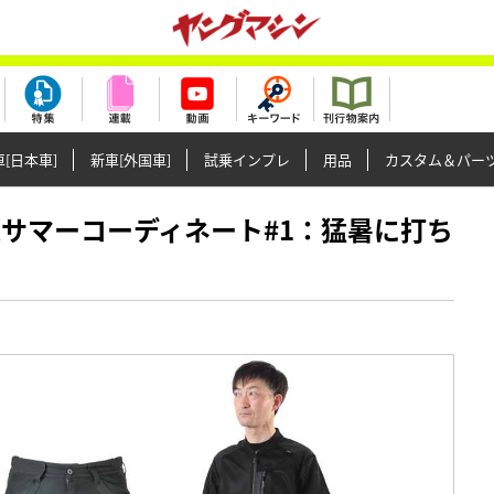
[日本車]
新車[外国車]
試乗インプレ
用品
カスタム＆パー
ン快適サマーコーディネート#1：猛暑に打ち