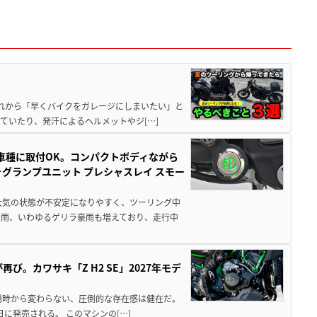
と疲れから「早くバイクをガレージにしまいたい」と
ていたり、発汗によるヘルメットやジ[…]
車種に取付OK。コンパクトボディながら
ォグランプユニット プレシャスレイ スモー
大気の状態が不安定になりやすく、ツーリング中
大雨、いわゆるゲリラ豪雨も増えており、走行中
び。カワサキ「Z H2 SE」2027年モデ
場時から変わらない、圧倒的な存在感は健在だ。
5日に発売される。 このマシンの[…]