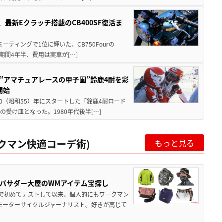
最新Eクラッチ搭載のCB400SF復活ま
ミーティングで1位に輝いた、CB750Fourの
期間4年半、費用は実車が[…]
た”アマチュアレースの甲子園”鈴鹿4耐を彩
開始
80（昭和55）年にスタートした「鈴鹿4耐ロード
受け皿となった。1980年代後半[…]
ークマン快適コーデ術)
もっと見る
バサダー大屋のWMアイテム宝探し
で初めてテストして以来、個人的にもワークマン
モーターサイクルジャーナリスト。好きが高じて