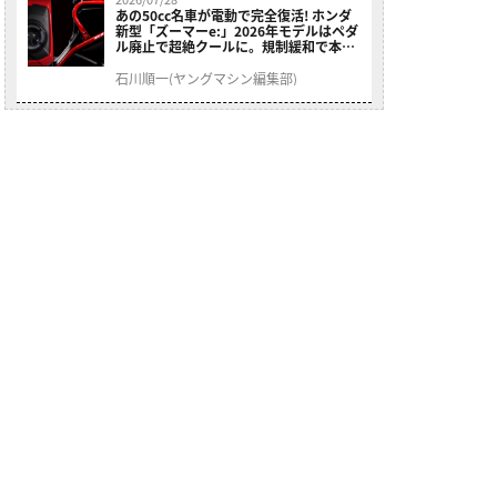
あの50cc名車が電動で完全復活! ホンダ
新型「ズーマーe:」2026年モデルはペダ
ル廃止で超絶クールに。規制緩和で本来
の姿へ【海外】
石川順一(ヤングマシン編集部)