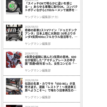
「スイッチONで明らかに違いを感じ
る…」あらゆる車種に取付OK。コンパク
トボディながら1700ルーメンで視界を確
保する［デイトナ・LEDフォグランプユ
ニット プレシャスレイ スモール］
ヤングマシン編集部(ナカ)
2026/08/03
奇跡の新車2ストVツイン『ドゥエチンク
アンタ』日本上陸に大熱狂! 30年ぶりホ
ンダ4気筒400ccフルカウル復活等で、ロ
マン溢れる1ヶ月に【7月ホットなバイク
ニュース振り返り】
ヤングマシン編集部
2026/07/31
4気筒全盛期に挑んだ2気筒の意地。600
台が殺到した”アマチュアレースの甲子
園”鈴鹿4耐を彩った、女性コンビの「ス
ズキGSX400E」が特別展示開始
ヤングマシン編集部
2026/08/04
伝説の名車・カワサキ「650-W1」が息
吹き返す。漫画『レストア！～改造車工
房へようこそ～』で味わう旧車再生のロ
マン
ヤングマシン編集部
2026/07/28