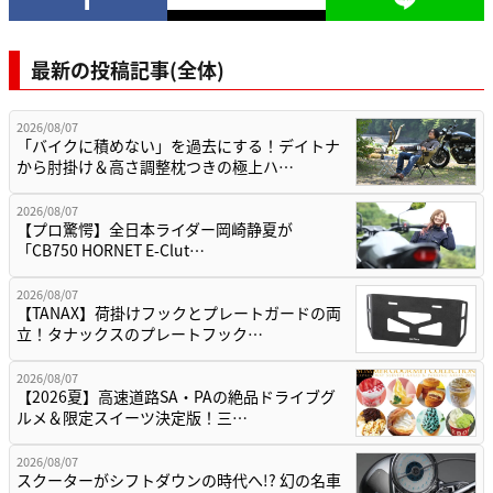
最新の投稿記事(全体)
2026/08/07
「バイクに積めない」を過去にする！デイトナ
から肘掛け＆高さ調整枕つきの極上ハ…
2026/08/07
【プロ驚愕】全日本ライダー岡崎静夏が
「CB750 HORNET E-Clut…
2026/08/07
【TANAX】荷掛けフックとプレートガードの両
立！タナックスのプレートフック…
2026/08/07
【2026夏】高速道路SA・PAの絶品ドライブグ
ルメ＆限定スイーツ決定版！三…
2026/08/07
スクーターがシフトダウンの時代へ!? 幻の名車