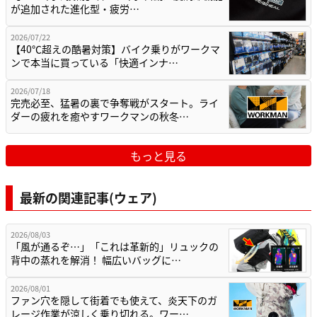
が追加された進化型・疲労…
2026/07/22
【40℃超えの酷暑対策】バイク乗りがワークマ
ンで本当に買っている「快適インナ…
2026/07/18
完売必至、猛暑の裏で争奪戦がスタート。ライ
ダーの疲れを癒やすワークマンの秋冬…
もっと見る
最新の関連記事(ウェア)
2026/08/03
「風が通るぞ…」「これは革新的」リュックの
背中の蒸れを解消！ 幅広いバッグに…
2026/08/01
ファン穴を隠して街着でも使えて、炎天下のガ
レージ作業が涼しく乗り切れる。ワー…