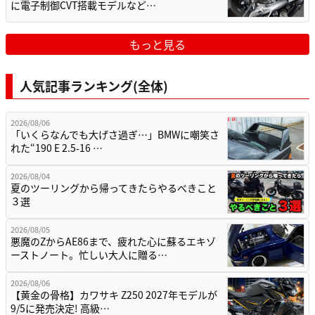
に電子制御CVT搭載モデルなど…
もっと見る
人気記事ランキング(全体)
2026/08/06
「いくらなんでも大げさ過ぎ…」BMWに嘲笑さ
れた“190 E 2.5-16 …
2026/08/04
夏のツーリングから帰ってきたらやるべきこと
３選
2026/08/05
悪魔のZからAE86まで、疲れた心に蘇るエキゾ
ーストノート。忙しい大人に贈る…
2026/08/06
【黄金の骨格】カワサキ Z250 2027年モデルが
9/5に発売決定! 高級…