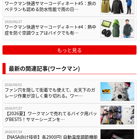
ワークマン快適サマーコーディネート#5：旅の
ベテランも認める防水性能で雨の日…
2020/06/27
ワークマン快適サマーコーディネート#4：熱中
症を防ぐ空調ウェアはバイクでも有…
もっと見る
最新の関連記事(ワークマン)
2026/08/01
ファン穴を隠して街着でも使えて、炎天下のガ
レージ作業が涼しく乗り切れる。ワー…
2026/07/27
【2026夏】ワークマンで売れてるバイク用バッ
グBEST5！サマーシーズンを…
2026/07/24
【NASA向け技術】各2900円! 自動温度調節機能