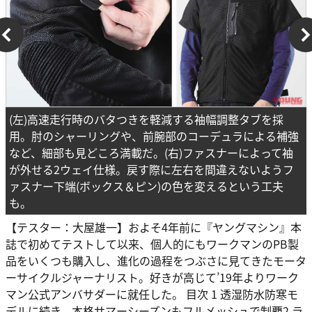
(左)高速走行時のバタつきを軽減する袖幅調整タブを採
用。肘のシャーリングや、前腕部のコーデュラによる補強
など、細部も見どころ満載だ。(右)ファスナーによって袖
が外せる2ウェイ仕様。戻す際に左右を間違えないようフ
ァスナー下端(ボックス＆ピン)の色を変えるという工夫
も。
【テスター：大屋雄一】およそ4年前に『ヤングマシン』本
誌で初めてテストして以来、個人的にもワークマンのPB製
品をいくつも購入し、進化の過程をつぶさに見てきたモータ
ーサイクルジャーナリスト。好きが高じて’19年よりワーク
マン公式アンバサダーに就任した。 目次 1 透湿防水防寒モ
デルに続き、本格サマーシーズンもフルメッシュで制覇2 ラ