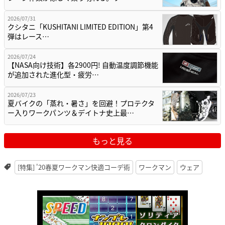
2026/07/31
クシタニ「KUSHITANI LIMITED EDITION」第4
弾はレース…
2026/07/24
【NASA向け技術】各2900円! 自動温度調節機能
が追加された進化型・疲労…
2026/07/23
夏バイクの「蒸れ・暑さ」を回避！プロテクタ
ー入りワークパンツ＆デイトナ史上最…
もっと見る
[特集] '20春夏ワークマン快適コーデ術
ワークマン
ウェア