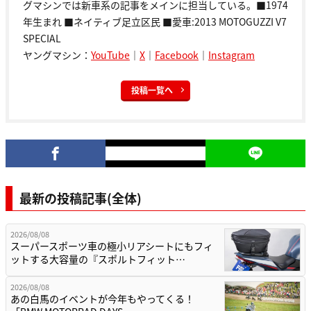
グマシンでは新車系の記事をメインに担当している。■1974
年生まれ ■ネイティブ足立区民 ■愛車:2013 MOTOGUZZI V7
SPECIAL
ヤングマシン：
YouTube
｜
X
｜
Facebook
｜
Instagram
投稿一覧へ
最新の投稿記事(全体)
2026/08/08
スーパースポーツ車の極小リアシートにもフィ
ットする大容量の『スポルトフィット…
2026/08/08
あの白馬のイベントが今年もやってくる！