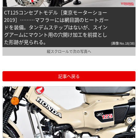
CT125コンセプトモデル［東京モーターショー
2019］………マフラーには網目調のヒートガー
ドを装備。タンデムステップはないが、スイン
グアームにマウント用の穴開け加工を前提とし
た形跡が見られる。
(画像 No.18/38)
縦スクロールで次の写真へ
記事へ戻る