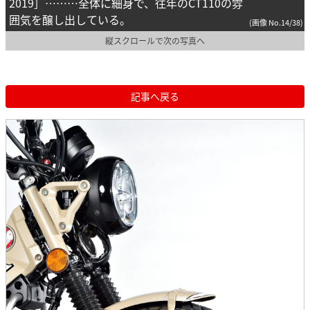
2019］………全体に細身で、往年のCT110の雰
囲気を醸し出している。
(画像 No.14/38)
縦スクロールで次の写真へ
記事へ戻る