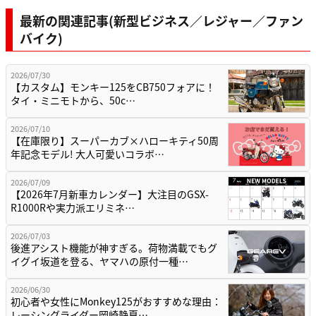
最新の関連記事(新型ビジネス／レジャー／ファン
バイク)
2026/07/30
【カスタム】モンキー125をCB750フォアに！
タイ・ミニモトから、50c…
2026/07/10
【在庫限り】スーパーカブ×ハローキティ50周
年記念モデル! 大人可愛いコラボ…
2026/07/09
【2026年7月新車カレンダー】大注目のGSX-
R1000Rや実力派エリミネ…
2026/07/03
後進アシスト機能が神すぎる。荷物満載でもグ
イグイ坂道を登る、ヤマハの原付一種…
2026/06/30
初心者や女性にMonkey125がおすすめな理由：
レーシングライダー岡崎静夏…