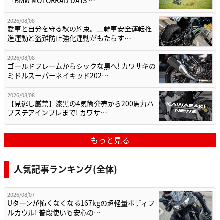
「BMW MOTORRAD DAYS …
2026/08/08
愛車と自分を守る秋の約束。二輪車安全運転推
進運動と盗難防止強化運動がもたらす…
2026/08/08
ゴールドフレームからシックな黒へ! カワサキの
ミドルスーパーネイキッド202…
2026/08/08
【見逃し厳禁】漆黒の4気筒発売から200馬力ハ
ブステアインプレまで! カワサ…
もっと見る
人気記事ランキング(全体)
2026/08/07
Uターンが怖くなくなる167kgの超軽量ボディフ
ルカウル! 普段使いも安心の…