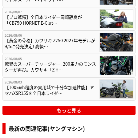
2026/08/07
【プロ驚愕】全日本ライダー岡崎静夏が
「CB750 HORNET E-Clut…
2026/08/06
【黄金の骨格】カワサキ Z250 2027年モデルが
9/5に発売決定! 高級…
2026/08/05
驚異のスーパーチャージャー! 200馬力のモンス
ターが再び。カワサキ「Z H…
2026/08/03
【100㎞/h程度の実用域で十分な加速性能】ヤ
マハXSR155を全日本ライダ…
もっと見る
最新の関連記事(ヤングマシン)