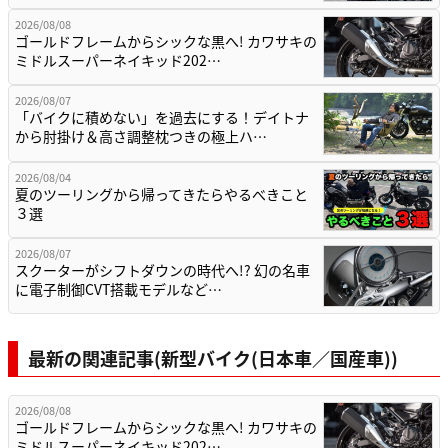
2026/08/08
ゴールドフレームからシックな黒へ! カワサキの
ミドルスーパーネイキッド202…
2026/08/07
「バイクに積めない」を過去にする！デイトナ
から肘掛け＆高さ調整枕つきの極上ハ…
2026/08/04
夏のツーリングから帰ってきたらやるべきこと
３選
2026/08/07
スクーターがシフトダウンの時代へ!? 幻の名車
に電子制御CVT搭載モデルなど…
最新の関連記事(新型バイク(日本車／国産車))
2026/08/08
ゴールドフレームからシックな黒へ! カワサキの
ミドルスーパーネイキッド202…