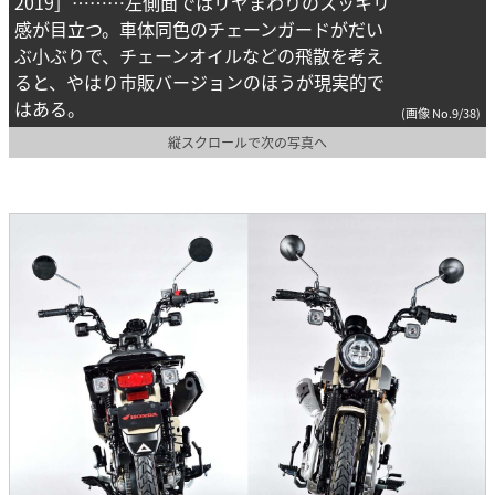
2019］………左側面ではリヤまわりのスッキリ
感が目立つ。車体同色のチェーンガードがだい
ぶ小ぶりで、チェーンオイルなどの飛散を考え
ると、やはり市販バージョンのほうが現実的で
はある。
(画像 No.9/38)
縦スクロールで次の写真へ