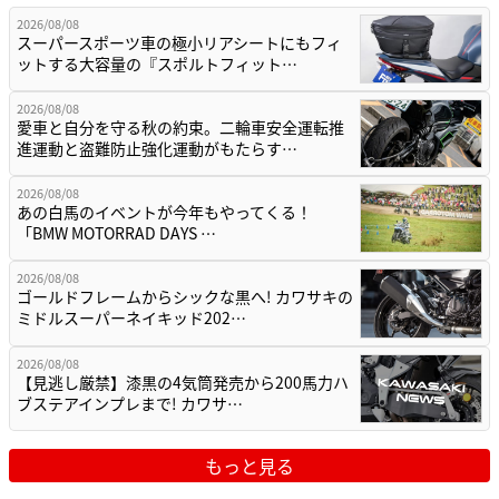
2026/08/08
スーパースポーツ車の極小リアシートにもフィ
ットする大容量の『スポルトフィット…
2026/08/08
愛車と自分を守る秋の約束。二輪車安全運転推
進運動と盗難防止強化運動がもたらす…
2026/08/08
あの白馬のイベントが今年もやってくる！
「BMW MOTORRAD DAYS …
2026/08/08
ゴールドフレームからシックな黒へ! カワサキの
ミドルスーパーネイキッド202…
2026/08/08
【見逃し厳禁】漆黒の4気筒発売から200馬力ハ
ブステアインプレまで! カワサ…
もっと見る