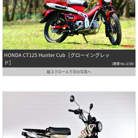
HONDA CT125 Hunter Cub［グローイングレッ
ド］
(画像 No.3/38)
縦スクロールで次の写真へ