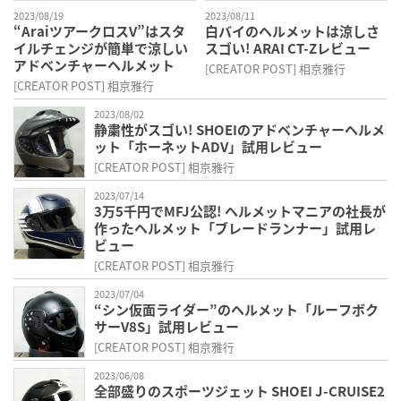
2023/08/19
2023/08/11
“AraiツアークロスV”はスタ
白バイのヘルメットは涼しさ
イルチェンジが簡単で涼しい
スゴい! ARAI CT-Zレビュー
アドベンチャーヘルメット
[CREATOR POST] 相京雅行
[CREATOR POST] 相京雅行
2023/08/02
静粛性がスゴい! SHOEIのアドベンチャーヘルメ
ット「ホーネットADV」試用レビュー
[CREATOR POST] 相京雅行
2023/07/14
3万5千円でMFJ公認! ヘルメットマニアの社長が
作ったヘルメット「ブレードランナー」試用レ
ビュー
[CREATOR POST] 相京雅行
2023/07/04
“シン仮面ライダー”のヘルメット「ルーフボク
サーV8S」試用レビュー
[CREATOR POST] 相京雅行
2023/06/08
全部盛りのスポーツジェット SHOEI J-CRUISE2