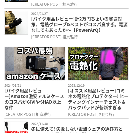
[CREATOR POST] 相京雅行
2024/01/27
[バイク用品レビュー]計2万円ちょいの寒さ対
策、電熱グローブ&ベストがコスパ良すぎ。電源
なしでもあったか～【PowerArQ】
[CREATOR POST] 相京雅行
2024/01/21
2023/12/19
[バイク用品レビュ
[オススメ用品レビュー]コミ
ー]Amazon激安アルミケース
ネの電熱化プロテクター! ヒー
のコスパがGIVIやSHAD以上
ティングインナーチェスト＆
な件
バックパッドが斬新すぎる
[CREATOR POST] 相京雅行
[CREATOR POST] 相京雅行
2023/11/30
冬に備えて! 失敗しない電熱ウェアの選び方と