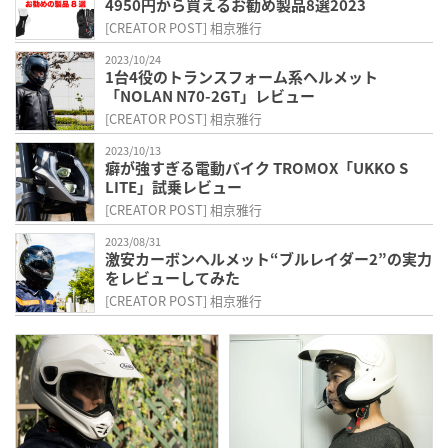
4950円から買えるお勧め製品8選2023
[CREATOR POST] 相京雅行
2023/10/24
1台4役のトランスフォーム系ヘルメット
「NOLAN N70-2GT」レビュー
[CREATOR POST] 相京雅行
2023/10/13
癖が強すぎる電動バイク TROMOX「UKKO S
LITE」試乗レビュー
[CREATOR POST] 相京雅行
2023/08/31
激安カーボンヘルメット“ブルレイダー2”の実力
をレビューしてみた
[CREATOR POST] 相京雅行