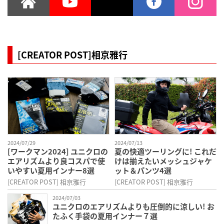
[CREATOR POST]相京雅行
2024/07/29
2024/07/13
[ワークマン2024] ユニクロの
夏の快適ツーリングに! これだ
エアリズムより良コスパで使
けは揃えたいメッシュジャケ
いやすい夏用インナー8選
ット＆パンツ4選
[CREATOR POST] 相京雅行
[CREATOR POST] 相京雅行
2024/07/03
ユニクロのエアリズムよりも圧倒的に涼しい! お
たふく手袋の夏用インナー７選