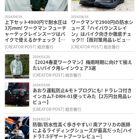
2024/04/24
2024/04/16
上下セット4900円で耐水圧は
ワークマンで2900円の防水シ
3万mm! ワークマン フューチ
ューズ「ハイバウンスレイ
ャーテックレインスーツはバ
ン」はバイク向きか徹底チェ
イクで使えるかチェック【雨
ック!!【雨対策用品レビュ
対策用品レビュー】
ー】
[CREATOR POST] 相京雅行
[CREATOR POST] 相京雅行
2024/03/20
【2024春夏ワークマン】梅雨時期に向けて揃え
たいバイク用レインウェア3選
[CREATOR POST] 相京雅行
2024/03/08
あおり運転防止&モトブログにも! ドラレコ付き
インカムT-DRH-01使ってみた【2万円台用品レ
ビュー】
[CREATOR POST] 相京雅行
2024/02/24
防御/防水性高く歩きやすい! 南アフリカの医師
によるライディングシューズが最高だった[ハイ
ドラ7.5デザートブーツレビュー]