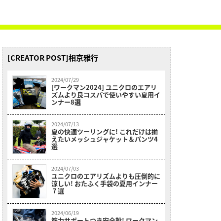
[CREATOR POST]相京雅行
2024/07/29
[ワークマン2024] ユニクロのエアリ
ズムより良コスパで使いやすい夏用イ
ンナー8選
2024/07/13
夏の快適ツーリングに! これだけは揃
えたいメッシュジャケット＆パンツ4
選
2024/07/03
ユニクロのエアリズムよりも圧倒的に
涼しい! おたふく手袋の夏用インナー
７選
2024/06/19
筋力サポートつき安全靴! ワークマン