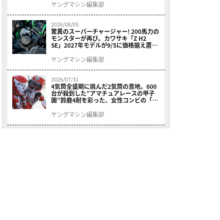
結！
ヤングマシン編集部
2026/08/05
驚異のスーパーチャージャー! 200馬力の
モンスターが再び。カワサキ「Z H2
SE」2027年モデルが9/5に価格据え置き
で発売
ヤングマシン編集部
2026/07/31
4気筒全盛期に挑んだ2気筒の意地。600
台が殺到した”アマチュアレースの甲子
園”鈴鹿4耐を彩った、女性コンビの「ス
ズキGSX400E」が特別展示開始
ヤングマシン編集部