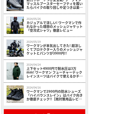
マッスルブースターセーフティを履い
たらバイクの取り回しや足つきは楽に
なるか？
2024/05/26
カジュアルで涼しい! ワークマンで作
れなかった理想のメッシュジャケット
「空冷式シャツ」徹底レビュー
2024/05/19
ワークマンが本気出してきた! 超涼し
くてプロテクター入りのメッシュジャ
ケットとパンツが3900円!!
2024/04/24
上下セット4900円で耐水圧は3万
mm! ワークマン フューチャーテック
レインスーツはバイクで使えるかチェ
ック【雨対策用品レビュー】
2024/04/16
ワークマンで2900円の防水シューズ
「ハイバウンスレイン」はバイク向き
か徹底チェック!!【雨対策用品レビュ
ー】