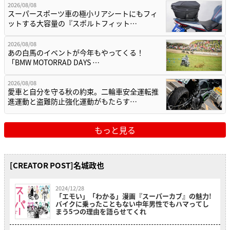
2026/08/08
スーパースポーツ車の極小リアシートにもフィ
ットする大容量の『スポルトフィット…
2026/08/08
あの白馬のイベントが今年もやってくる！
「BMW MOTORRAD DAYS …
2026/08/08
愛車と自分を守る秋の約束。二輪車安全運転推
進運動と盗難防止強化運動がもたらす…
もっと見る
[CREATOR POST]名城政也
2024/12/28
「エモい」「わかる」漫画『スーパーカブ』の魅力!
バイクに乗ったこともない中年男性でもハマってし
まう5つの理由を語らせてくれ