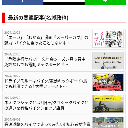
最新の関連記事(名城政也)
2024/12/28
「エモい」「わかる」漫画『スーパーカブ』の
魅力! バイクに乗ったこともない中…
2024/12/20
「危険走行ヤバッ!」忘年会シーズン真っ只中!
免許なしでも電動キックボード『…
2024/10/22
ドライブスルーはバイク/電動キックボード/馬
でも利用できる? 大手ファースト…
2024/09/22
ネオクラシックとは? 旧車/クラシックバイクと
の違いを有名バイクショップ店員…
2024/09/08
高速道路をバイクで走ってみたい! 初心者が注意