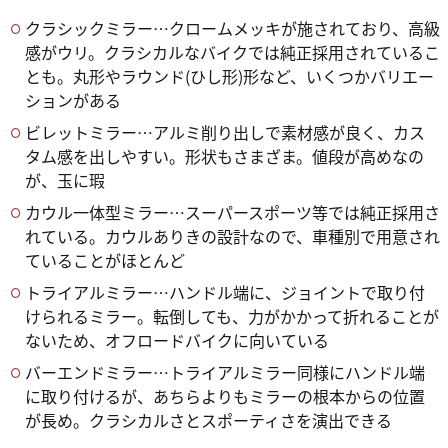
クラシックミラー…クロームメッキが施されており、高級
感がウリ。クラシカルなバイクでは純正採用されているこ
とも。丸形やラウンド(ひし形)形など、いくつかバリエー
ションがある
ビレットミラー…アルミ削り出しで素材感が良く、カス
タム感を出しやすい。形状もさまざま。値段が高めなの
が、玉に瑕
カウル一体型ミラー…スーパースポーツ等では純正採用さ
れている。カウルありきの設計なので、車種別で用意され
ていることがほとんど
トライアルミラー…ハンドル端に、ジョイントで取り付
けられるミラー。転倒しても、力がかかって折れることが
ないため、オフロードバイクに向いている
バーエンドミラー…トライアルミラー同様にハンドル端
に取り付けるが、あちらよりもミラーの根本からの位置
が長め。クラシカルさとスポーティさを演出できる