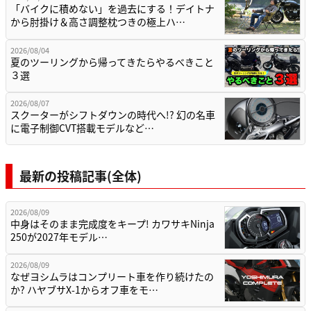
「バイクに積めない」を過去にする！デイトナ
から肘掛け＆高さ調整枕つきの極上ハ…
2026/08/04
夏のツーリングから帰ってきたらやるべきこと
３選
2026/08/07
スクーターがシフトダウンの時代へ!? 幻の名車
に電子制御CVT搭載モデルなど…
最新の投稿記事(全体)
2026/08/09
中身はそのまま完成度をキープ! カワサキNinja
250が2027年モデル…
2026/08/09
なぜヨシムラはコンプリート車を作り続けたの
か? ハヤブサX-1からオフ車をモ…