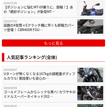
2026/07/30
【ポジションに悩むMT-09乗りに、朗報！】あ
の「絶妙ポジション」が新型MT…
2026/07/30
話題の4気筒×Eクラッチ機に早くも即戦力パー
ツ登場！ CBR400R FOU…
もっと見る
人気記事ランキング(全体)
2026/08/07
Uターンが怖くなくなる167kgの超軽量ボディフ
ルカウル! 普段使いも安心の…
2026/08/08
ゴールドフレームからシックな黒へ! カワサキの
ミドルスーパーネイキッド202…
2026/08/07