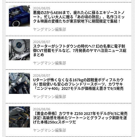
2026/08/05
悪魔のZからAE86まで、疲れた心に蘇るエキゾーストノ
ート。忙しい大人に贈る「あの頃の熱狂」、名作コミッ
ク＆映画の愛機たちが東京駅地下に期間限定で集結！
ヤングマシン編集部
2026/08/07
スクーターがシフトダウンの時代へ!? 幻の名車に電子制
御CVT搭載モデルなど、7月発表のヤマハ注目ニュース総
まとめ
ヤングマシン編集部
2026/08/07
Uターンが怖くなくなる167kgの超軽量ボディフルカウ
ル! 普段使いも安心のフレンドリースポーツ、カワサキ
「ニンジャ400」2027モデルが価格据え置きで9/5発売
ヤングマシン編集部
2026/08/06
【黄金の骨格】カワサキ Z250 2027年モデルが9/5に発売
決定! 高級感を極めたツートーンとグラフィック刷新を遂
げた本格250ccスポーツだ
ヤングマシン編集部