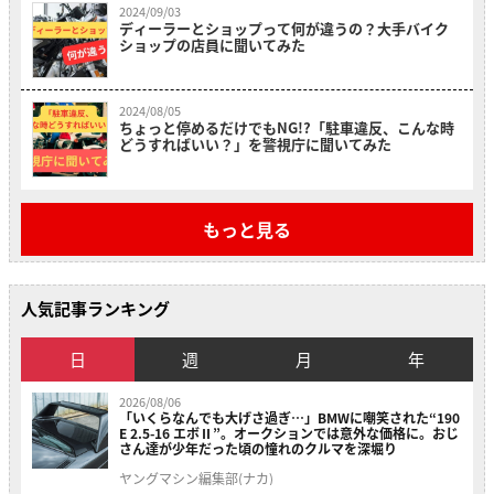
2024/09/03
ディーラーとショップって何が違うの？大手バイク
ショップの店員に聞いてみた
2024/08/05
ちょっと停めるだけでもNG!?「駐車違反、こんな時
どうすればいい？」を警視庁に聞いてみた
もっと見る
人気記事ランキング
日
週
月
年
2026/08/06
「いくらなんでも大げさ過ぎ…」BMWに嘲笑された“190
E 2.5-16 エボⅡ”。オークションでは意外な価格に。おじ
さん達が少年だった頃の憧れのクルマを深堀り
ヤングマシン編集部(ナカ)