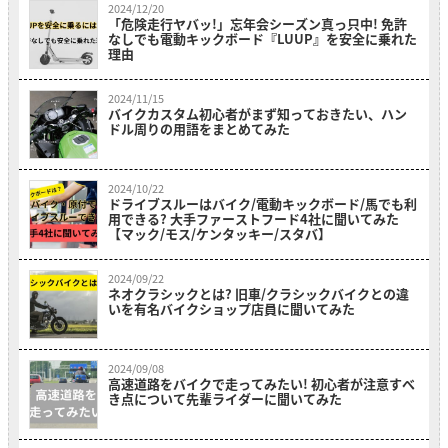
2024/12/20
「危険走行ヤバッ!」忘年会シーズン真っ只中! 免許
なしでも電動キックボード『LUUP』を安全に乗れた
理由
2024/11/15
バイクカスタム初心者がまず知っておきたい、ハン
ドル周りの用語をまとめてみた
2024/10/22
ドライブスルーはバイク/電動キックボード/馬でも利
用できる? 大手ファーストフード4社に聞いてみた
【マック/モス/ケンタッキー/スタバ】
2024/09/22
ネオクラシックとは? 旧車/クラシックバイクとの違
いを有名バイクショップ店員に聞いてみた
2024/09/08
高速道路をバイクで走ってみたい! 初心者が注意すべ
き点について先輩ライダーに聞いてみた