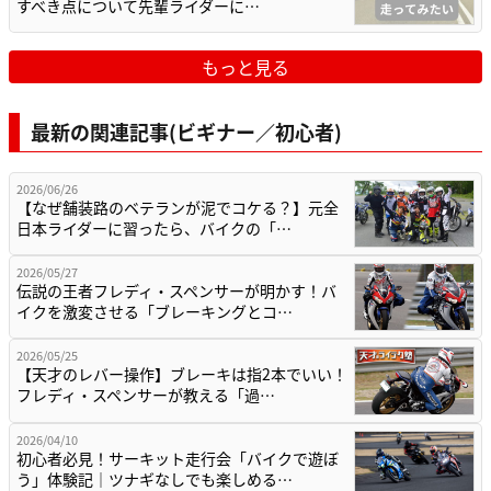
すべき点について先輩ライダーに…
もっと見る
最新の関連記事(ビギナー／初心者)
2026/06/26
【なぜ舗装路のベテランが泥でコケる？】元全
日本ライダーに習ったら、バイクの「…
2026/05/27
伝説の王者フレディ・スペンサーが明かす！バ
イクを激変させる「ブレーキングとコ…
2026/05/25
【天才のレバー操作】ブレーキは指2本でいい！
フレディ・スペンサーが教える「過…
2026/04/10
初心者必見！サーキット走行会「バイクで遊ぼ
う」体験記｜ツナギなしでも楽しめる…