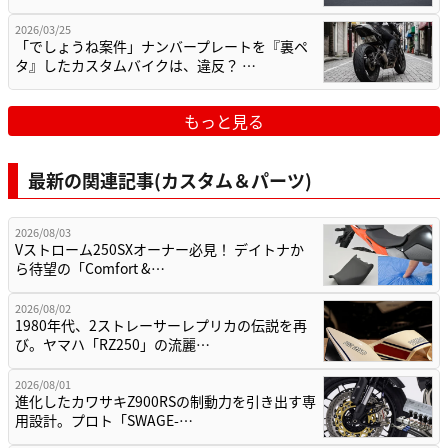
2026/03/25
「でしょうね案件」ナンバープレートを『裏ペ
タ』したカスタムバイクは、違反？ …
もっと見る
最新の関連記事(カスタム＆パーツ)
2026/08/03
Vストローム250SXオーナー必見！ デイトナか
ら待望の「Comfort &…
2026/08/02
1980年代、2ストレーサーレプリカの伝説を再
び。ヤマハ「RZ250」の流麗…
2026/08/01
進化したカワサキZ900RSの制動力を引き出す専
用設計。プロト「SWAGE-…