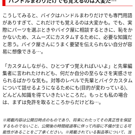
ハンドルまわりだけでも覚えるのは大変だ…
こうしてみると、バイクはハンドルまわりだけでも専門用語
がありすぎて、これだけでも覚えるのは大変かも。でも、実
際にパーツを選ぶときやバイク屋に相談するときに、恥をか
かないため、スムーズにカスタムするために、必要な知識だ
と思う。バイク屋さんにうまく要望を伝えられない自分が容
易に想像できる…。
「カスタムしながら、ひとつずつ覚えればいいよ」と先輩編
集者に言われたけれども、何だか自分の至らなさを実感させ
られるばかりな気も。対等のレベルで先輩とバイクカスタム
について話せるようになるためにも(目的が変わっている)、
どんどん知識を得ていきたいところだ。もっとも私の場合
は、まずは免許を取るところからだけどね…。
※掲載内容は公開日時点のものであり、将来にわたってその真正性を保証
するものでないこと、公開後の時間経過等に伴って内容に不備が生じる可
能性があることをご了承ください。※掲載されている製品等について、当