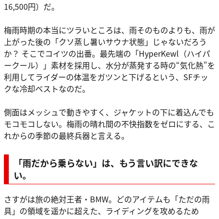
16,500円）だ。
梅雨時期の本当にツラいところは、雨そのものよりも、雨が
上がった後の「クソ蒸し暑いサウナ状態」じゃないだろう
か？ そこでコイツの出番。最先端の「HyperKewl（ハイパ
ークール）」素材を採用し、水分が蒸発する時の“気化熱”を
利用してライダーの体温をガツンと下げるという、SFチッ
クな冷却ベストなのだ。
側面はメッシュで動きやすく、ジャケットの下に着込んでも
モコモコしない。梅雨の晴れ間の不快指数をゼロにする、こ
れからの季節の最終兵器と言える。
「雨だから乗らない」は、もう言い訳にできな
い。
さすがは旅の絶対王者・BMW。どのアイテムも「ただの雨
具」の領域を遥かに超えた、ライディングを攻めるため