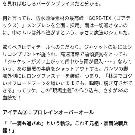
を見ればむしろバーゲンプライスだと分かる。
何と言っても、防水透湿素材の最高峰「GORE-TEX（ゴアテ
ックス）」メンブレンを全面に採用。雨は一切通さないの
に、中のムレは外へ逃がすという、まさに魔法のシェルだ。
驚くべきはディテールへのこだわり。ジャケットの裾にはシ
リコンプリントが施され、高速道路で前傾姿勢をとっても
「ジャケットがズリ上がって背中から雨が侵入……」なんて
いう、あの最悪の事態をシャットアウトする。パンツの脚
部外側にはロングファスナーを装備。つまり、「林道でゴツ
いオフロードブーツを履いたままでも、瞬時に脱ぎ穿きがで
きる」ってワケ。この“現場主義”の作り込み、さすがGSの
血統だ！
アイテム③：プロレインオーバーオール
「『一滴も通さぬ』という執念。これぞ元祖・豪雨決戦兵
器！」