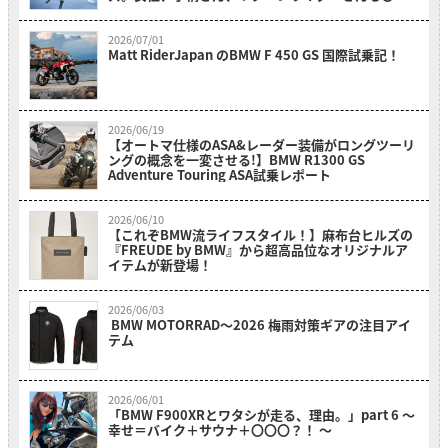
のおかげでスイスイ乗れそうだ？！～
2026/07/01
Matt RiderJapan のBMW F 450 GS 国際試乗記！
2026/06/19
【オートマ仕様のASA&レーダー装備がロングツーリ
ングの概念を一変させる!】BMW R1300 GS
Adventure Touring ASA試乗レポート
2026/06/10
【これぞBMW流ライフスタイル！】麻布台ヒルズの
『FREUDE by BMW』から超高品位なオリジナルア
イテムが新登場！
2026/06/03
BMW MOTORRAD〜2026 梅雨対策ギアの注目アイ
テム
2026/06/01
「BMW F900XRとワタシが走る、理由。」part 6 〜
幸せ＝バイク＋サウナ＋〇〇〇？！ 〜