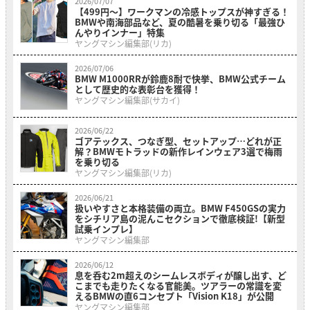
2026/07/07
【499円〜】ワークマンの冷感トップスが神すぎる！
BMWや南海部品など、夏の酷暑を乗り切る「最強ひ
んやりインナー」特集
ヤングマシン編集部(リカ)
2026/07/06
BMW M1000RRが鈴鹿8耐で快挙、BMW公式チーム
として歴史的な表彰台を獲得！
ヤングマシン編集部(サカイ)
2026/06/22
ゴアテックス、つなぎ型、セットアップ…どれが正
解？BMWモトラッドの新作レインウェア3選で梅雨
を乗り切る
ヤングマシン編集部(リカ)
2026/06/21
扱いやすさと本格装備の両立。BMW F450GSの実力
をシチリア島の泥んこセクションで徹底検証!【新型
試乗インプレ】
ヤングマシン編集部
2026/06/12
息を呑む2m超えのシームレスボディが醸し出す、ど
こまでも走りたくなる官能美。ツアラーの常識を変
えるBMWの直6コンセプト「Vision K18」が公開
ヤングマシン編集部