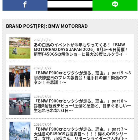
BRAND POST[PR]: BMW MOTORRAD
2026/08/08
あの白馬のイベントが今年もやってくる！「BMW
MOTORRAD DAYS JAPAN 2026」9月5〜6日開催！
新型F450GSの解体ショーに最大28度ヒルクライム
も必見！
2026/07/22
「BMW F900xrとワタシが走る、理由。」part 9 〜8
耐決勝翌日のプレス報告会！選手目の前！緊張のワ
タシ！不思議！〜
2026/07/08
「BMW F900xrとワタシが走る、理由。」part 8〜
鈴鹿8耐観戦デビュー!圧倒と感動と、目まぐるしい一
生忘れられない1日〜
2026/07/04
「BMW F900xrとワタシが走る、理由。」part 7～
大注目のF450GSお披露目～！！！憧れのGSシリー
ズ。女性、小柄さん、リターンライダーさんも〇〇