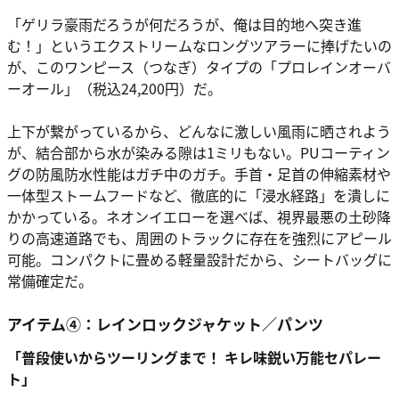
「ゲリラ豪雨だろうが何だろうが、俺は目的地へ突き進
む！」というエクストリームなロングツアラーに捧げたいの
が、このワンピース（つなぎ）タイプの「プロレインオーバ
ーオール」（税込24,200円）だ。
上下が繋がっているから、どんなに激しい風雨に晒されよう
が、結合部から水が染みる隙は1ミリもない。PUコーティン
グの防風防水性能はガチ中のガチ。手首・足首の伸縮素材や
一体型ストームフードなど、徹底的に「浸水経路」を潰しに
かかっている。ネオンイエローを選べば、視界最悪の土砂降
りの高速道路でも、周囲のトラックに存在を強烈にアピール
可能。コンパクトに畳める軽量設計だから、シートバッグに
常備確定だ。
アイテム④：レインロックジャケット／パンツ
「普段使いからツーリングまで！ キレ味鋭い万能セパレー
ト」