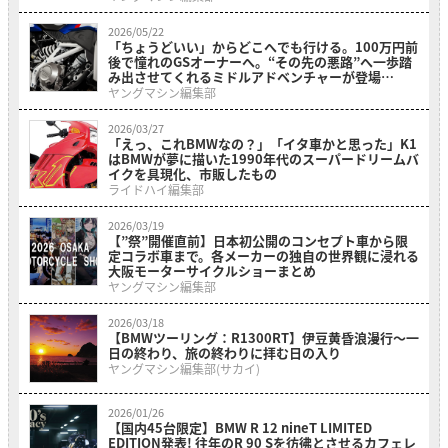
2026/05/22
「ちょうどいい」からどこへでも行ける。100万円前
後で憧れのGSオーナーへ。“その先の悪路”へ一歩踏
み出させてくれるミドルアドベンチャーが登場
【BMW F 450 GS】
ヤングマシン編集部
2026/03/27
「えっ、これBMWなの？」「イタ車かと思った」K1
はBMWが夢に描いた1990年代のスーパードリームバ
イクを具現化、市販したもの
ライドハイ編集部
2026/03/19
【”祭”開催直前】日本初公開のコンセプト車から限
定コラボ車まで。各メーカーの独自の世界観に浸れる
大阪モーターサイクルショーまとめ
ヤングマシン編集部
2026/03/18
【BMWツーリング：R1300RT】伊豆黄昏浪漫行〜一
日の終わり、旅の終わりに拝む日の入り
ヤングマシン編集部(サカイ)
2026/01/26
【国内45台限定】BMW R 12 nineT LIMITED
EDITION発表! 往年のR 90 Sを彷彿とさせるカフェレ