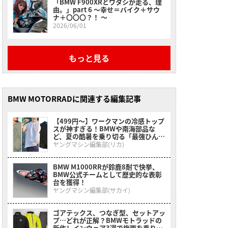
「BMW F900XRとワタシが走る、理
由。」part 6 〜幸せ＝バイク＋サウ
ナ＋〇〇〇？！ 〜
2026/06/01
もっと見る
BMW MOTORRADに関連する編集記事
【499円〜】ワークマンの冷感トップ
スが神すぎる！BMWや南海部品な
ど、夏の酷暑を乗り切る「最強ひんや
りインナー」特集
ヤングマシン編集部(リカ)
BMW M1000RRが鈴鹿8耐で快挙、
BMW公式チームとして歴史的な表彰
台を獲得！
ヤングマシン編集部(サカイ)
ゴアテックス、つなぎ型、セットアッ
プ…どれが正解？BMWモトラッドの
新作レインウェア3選で梅雨を乗り切