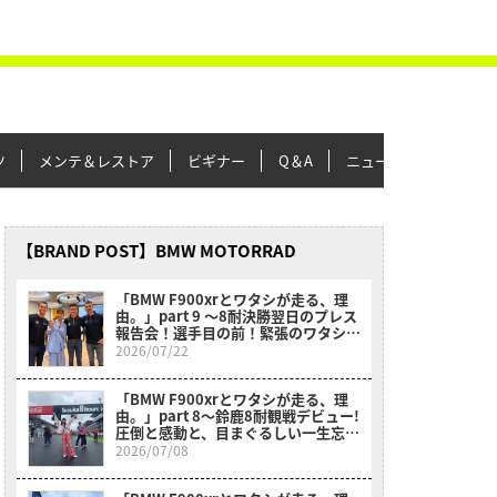
ツ
メンテ＆レストア
ビギナー
Q＆A
ニュース＆トピックス
【BRAND POST】BMW MOTORRAD
「BMW F900xrとワタシが走る、理
由。」part 9 〜8耐決勝翌日のプレス
報告会！選手目の前！緊張のワタシ！
不思議！〜
2026/07/22
「BMW F900xrとワタシが走る、理
由。」part 8〜鈴鹿8耐観戦デビュー!
圧倒と感動と、目まぐるしい一生忘れ
られない1日〜
2026/07/08