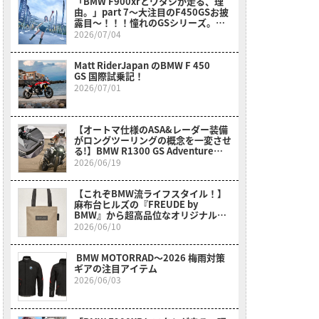
「BMW F900xrとワタシが走る、理
由。」part 7～大注目のF450GSお披
露目～！！！憧れのGSシリーズ。女
性、小柄さん、リターンライダーさん
2026/07/04
も〇〇のおかげでスイスイ乗れそう
だ？！～
Matt RiderJapan のBMW F 450
GS 国際試乗記！
2026/07/01
【オートマ仕様のASA&レーダー装備
がロングツーリングの概念を一変させ
る!】BMW R1300 GS Adventure
Touring ASA試乗レポート
2026/06/19
【これぞBMW流ライフスタイル！】
麻布台ヒルズの『FREUDE by
BMW』から超高品位なオリジナルア
イテムが新登場！
2026/06/10
BMW MOTORRAD〜2026 梅雨対策
ギアの注目アイテム
2026/06/03