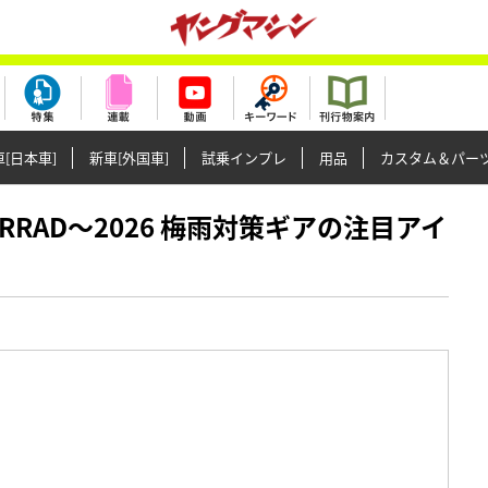
[日本車]
新車[外国車]
試乗インプレ
用品
カスタム＆パー
MOTORRAD〜2026 梅雨対策ギアの注目アイ