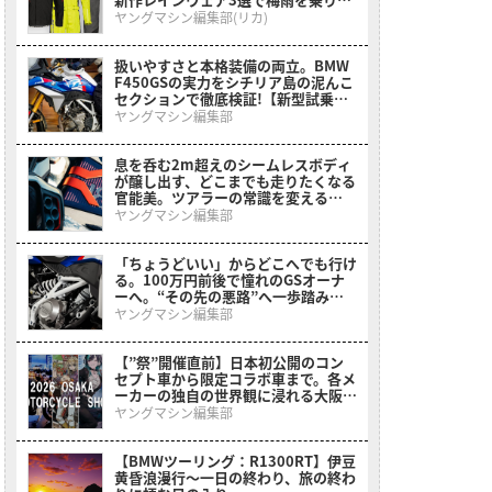
る
ヤングマシン編集部(リカ)
扱いやすさと本格装備の両立。BMW
F450GSの実力をシチリア島の泥んこ
セクションで徹底検証!【新型試乗イ
ンプレ】
ヤングマシン編集部
息を呑む2m超えのシームレスボディ
が醸し出す、どこまでも走りたくなる
官能美。ツアラーの常識を変える
BMWの直6コンセプト「Vision
ヤングマシン編集部
K18」が公開
「ちょうどいい」からどこへでも行け
る。100万円前後で憧れのGSオーナ
ーへ。“その先の悪路”へ一歩踏み出
させてくれるミドルアドベンチャーが
ヤングマシン編集部
登場【BMW F 450 GS】
【”祭”開催直前】日本初公開のコン
セプト車から限定コラボ車まで。各メ
ーカーの独自の世界観に浸れる大阪モ
ーターサイクルショーまとめ
ヤングマシン編集部
【BMWツーリング：R1300RT】伊豆
黄昏浪漫行〜一日の終わり、旅の終わ