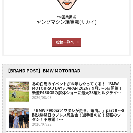
YM営業担当
ヤングマシン編集部(サカイ)
投稿一覧へ
【BRAND POST】BMW MOTORRAD
あの白馬のイベントが今年もやってくる！「BMW
MOTORRAD DAYS JAPAN 2026」9月5〜6日開催！
新型F450GSの解体ショーに最大28度ヒルクライム
も必見！
2026/08/08
「BMW F900xrとワタシが走る、理由。」part 9 〜8
耐決勝翌日のプレス報告会！選手目の前！緊張のワ
タシ！不思議！〜
2026/07/22