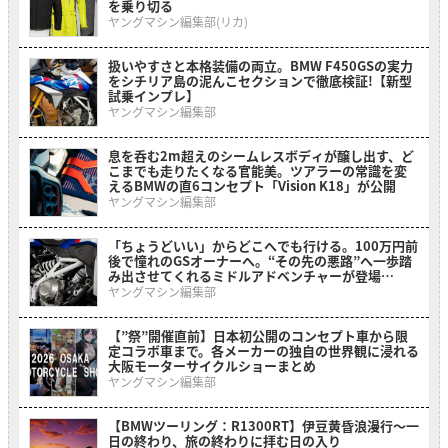
を乗り切る
ヤングマシン編集部(リカ)
扱いやすさと本格装備の両立。BMW F450GSの実力
をシチリア島の泥んこセクションで徹底検証!【新型
試乗インプレ】
ヤングマシン編集部
息を呑む2m超えのシームレスボディが醸し出す、ど
こまでも走りたくなる官能美。ツアラーの常識を変
えるBMWの直6コンセプト「Vision K18」が公開
ヤングマシン編集部
「ちょうどいい」からどこへでも行ける。100万円前
後で憧れのGSオーナーへ。“その先の悪路”へ一歩踏
み出させてくれるミドルアドベンチャーが登場
【BMW F 450 GS】
ヤングマシン編集部
【”祭”開催直前】日本初公開のコンセプト車から限
定コラボ車まで。各メーカーの独自の世界観に浸れる
大阪モーターサイクルショーまとめ
ヤングマシン編集部
【BMWツーリング：R1300RT】伊豆黄昏浪漫行〜一
日の終わり、旅の終わりに拝む日の入り