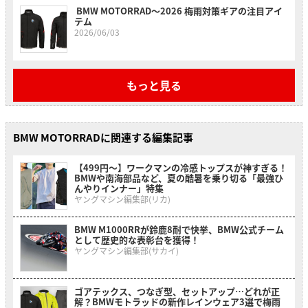
BMW MOTORRAD〜2026 梅雨対策ギアの注目アイ
テム
2026/06/03
もっと見る
BMW MOTORRADに関連する編集記事
【499円〜】ワークマンの冷感トップスが神すぎる！
BMWや南海部品など、夏の酷暑を乗り切る「最強ひ
んやりインナー」特集
ヤングマシン編集部(リカ)
BMW M1000RRが鈴鹿8耐で快挙、BMW公式チーム
として歴史的な表彰台を獲得！
ヤングマシン編集部(サカイ)
ゴアテックス、つなぎ型、セットアップ…どれが正
解？BMWモトラッドの新作レインウェア3選で梅雨