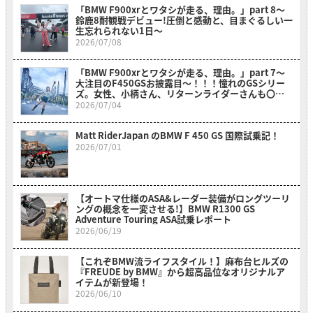
「BMW F900xrとワタシが走る、理由。」part 8〜
鈴鹿8耐観戦デビュー!圧倒と感動と、目まぐるしい一
生忘れられない1日〜
2026/07/08
「BMW F900xrとワタシが走る、理由。」part 7～
大注目のF450GSお披露目～！！！憧れのGSシリー
ズ。女性、小柄さん、リターンライダーさんも〇〇
のおかげでスイスイ乗れそうだ？！～
2026/07/04
Matt RiderJapan のBMW F 450 GS 国際試乗記！
2026/07/01
【オートマ仕様のASA&レーダー装備がロングツーリ
ングの概念を一変させる!】BMW R1300 GS
Adventure Touring ASA試乗レポート
2026/06/19
【これぞBMW流ライフスタイル！】麻布台ヒルズの
『FREUDE by BMW』から超高品位なオリジナルア
イテムが新登場！
2026/06/10