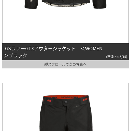
GSラリーGTXアウタージャケット ＜WOMEN
＞ブラック
(画像 No.3/15)
縦スクロールで次の写真へ