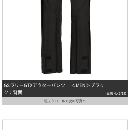
GSラリーGTXアウターパンツ ＜MEN＞ブラッ
ク：背面
(画像 No.5/15)
縦スクロールで次の写真へ