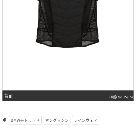
背面
(画像 No.15/15)
BMWモトラッド
ヤングマシン
レインウェア