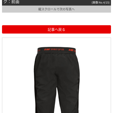
ク：前面
(画像 No.4/15)
縦スクロールで次の写真へ
記事へ戻る