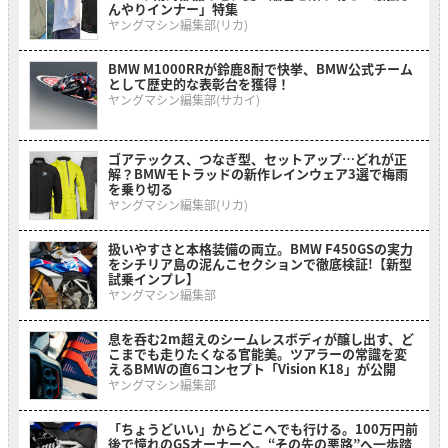
んやりインナー」特集
ヤングマシン編集部(リカ)
BMW M1000RRが鈴鹿8耐で快挙、BMW公式チーム
として歴史的な表彰台を獲得！
ヤングマシン編集部(サカイ)
ゴアテックス、つなぎ型、セットアップ…どれが正
解？BMWモトラッドの新作レインウェア3選で梅雨
を乗り切る
ヤングマシン編集部(リカ)
扱いやすさと本格装備の両立。BMW F450GSの実力
をシチリア島の泥んこセクションで徹底検証!【新型
試乗インプレ】
ヤングマシン編集部
息を呑む2m超えのシームレスボディが醸し出す、ど
こまでも走りたくなる官能美。ツアラーの常識を変
えるBMWの直6コンセプト「Vision K18」が公開
ヤングマシン編集部
「ちょうどいい」からどこへでも行ける。100万円前
後で憧れのGSオーナーへ。“その先の悪路”へ一歩踏