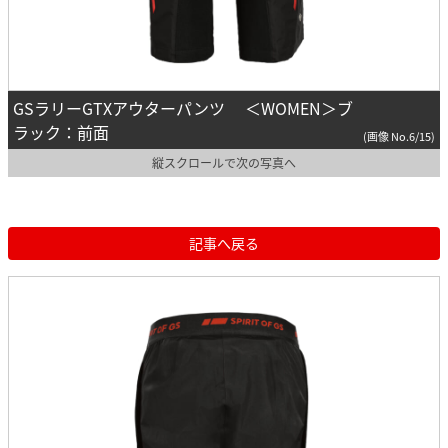
GSラリーGTXアウターパンツ ＜WOMEN＞ブ
ラック：前面
(画像 No.6/15)
縦スクロールで次の写真へ
記事へ戻る