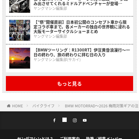
み出させてくれるミドルアドベンチャーが登場
【BMW F 450 GS】
ヤングマシン編集部
【”祭”開催直前】日本初公開のコンセプト車から限
定コラボ車まで。各メーカーの独自の世界観に浸れる
大阪モーターサイクルショーまとめ
ヤングマシン編集部
【BMWツーリング：R1300RT】伊豆黄昏浪漫行〜一
日の終わり、旅の終わりに拝む日の入り
ヤングマシン編集部(サカイ)
もっと見る
HOME
バイクライフ
BMW MOTORRAD〜2026 梅雨対策ギアの
ヤングマシンとは？
ご利用案内
執筆／編集メンバー