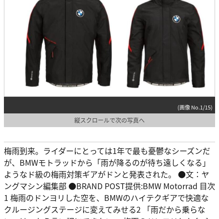
(画像 No.1/15)
縦スクロールで次の写真へ
梅雨到来。ライダーにとっては1年で最も憂鬱なシーズンだ
が、BMWモトラッドから「雨が降るのが待ち遠しくなる」
ようなド級の梅雨対策ギアがドンと発表された。 ●文：ヤ
ングマシン編集部 ●BRAND POST提供:BMW Motorrad 目次
1 梅雨のドンヨリした空を、BMWのハイテクギアで快適な
クルージングステージに変えてみせる2 「雨だから乗らな