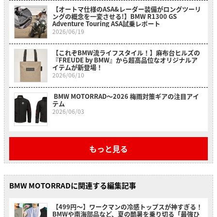
【オートマ仕様のASA&レーダー装備がロングツーリ
ングの概念を一変させる!】BMW R1300 GS
Adventure Touring ASA試乗レポート
2026/06/19
【これぞBMW流ライフスタイル！】麻布台ヒルズの
『FREUDE by BMW』から超高品位なオリジナルア
イテムが新登場！
2026/06/10
BMW MOTORRAD〜2026 梅雨対策ギアの注目アイ
テム
2026/06/03
もっと見る
BMW MOTORRADに関連する編集記事
【499円〜】ワークマンの冷感トップスが神すぎる！
BMWや南海部品など、夏の酷暑を乗り切る「最強ひ