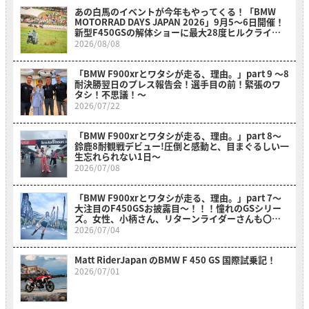
あの白馬のイベントが今年もやってくる！「BMW
MOTORRAD DAYS JAPAN 2026」9月5〜6日開催！
新型F450GSの解体ショーに最大28度ヒルクライム
も必見！
2026/08/08
「BMW F900xrとワタシが走る、理由。」part 9 〜8
耐決勝翌日のプレス報告会！選手目の前！緊張のワ
タシ！不思議！〜
2026/07/22
「BMW F900xrとワタシが走る、理由。」part 8〜
鈴鹿8耐観戦デビュー!圧倒と感動と、目まぐるしい一
生忘れられない1日〜
2026/07/08
「BMW F900xrとワタシが走る、理由。」part 7～
大注目のF450GSお披露目～！！！憧れのGSシリー
ズ。女性、小柄さん、リターンライダーさんも〇〇
のおかげでスイスイ乗れそうだ？！～
2026/07/04
Matt RiderJapan のBMW F 450 GS 国際試乗記！
2026/07/01