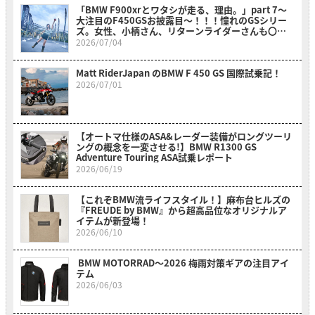
「BMW F900xrとワタシが走る、理由。」part 7～
大注目のF450GSお披露目～！！！憧れのGSシリー
ズ。女性、小柄さん、リターンライダーさんも〇〇
のおかげでスイスイ乗れそうだ？！～
2026/07/04
Matt RiderJapan のBMW F 450 GS 国際試乗記！
2026/07/01
【オートマ仕様のASA&レーダー装備がロングツーリ
ングの概念を一変させる!】BMW R1300 GS
Adventure Touring ASA試乗レポート
2026/06/19
【これぞBMW流ライフスタイル！】麻布台ヒルズの
『FREUDE by BMW』から超高品位なオリジナルア
イテムが新登場！
2026/06/10
BMW MOTORRAD〜2026 梅雨対策ギアの注目アイ
テム
2026/06/03