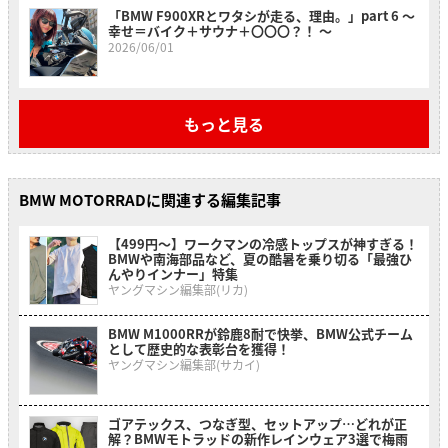
「BMW F900XRとワタシが走る、理由。」part 6 〜
幸せ＝バイク＋サウナ＋〇〇〇？！ 〜
2026/06/01
もっと見る
BMW MOTORRADに関連する編集記事
【499円〜】ワークマンの冷感トップスが神すぎる！
BMWや南海部品など、夏の酷暑を乗り切る「最強ひ
んやりインナー」特集
ヤングマシン編集部(リカ)
BMW M1000RRが鈴鹿8耐で快挙、BMW公式チーム
として歴史的な表彰台を獲得！
ヤングマシン編集部(サカイ)
ゴアテックス、つなぎ型、セットアップ…どれが正
解？BMWモトラッドの新作レインウェア3選で梅雨