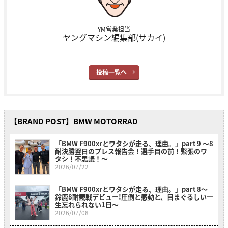
YM営業担当
ヤングマシン編集部(サカイ)
投稿一覧へ
【BRAND POST】BMW MOTORRAD
「BMW F900xrとワタシが走る、理由。」part 9 〜8
耐決勝翌日のプレス報告会！選手目の前！緊張のワ
タシ！不思議！〜
2026/07/22
「BMW F900xrとワタシが走る、理由。」part 8〜
鈴鹿8耐観戦デビュー!圧倒と感動と、目まぐるしい一
生忘れられない1日〜
2026/07/08