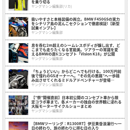
を乗り切る
ヤングマシン編集部(リカ)
扱いやすさと本格装備の両立。BMW F450GSの実力
をシチリア島の泥んこセクションで徹底検証!【新型
試乗インプレ】
ヤングマシン編集部
息を呑む2m超えのシームレスボディが醸し出す、ど
こまでも走りたくなる官能美。ツアラーの常識を変
えるBMWの直6コンセプト「Vision K18」が公開
ヤングマシン編集部
「ちょうどいい」からどこへでも行ける。100万円前
後で憧れのGSオーナーへ。“その先の悪路”へ一歩踏
み出させてくれるミドルアドベンチャーが登場
【BMW F 450 GS】
ヤングマシン編集部
【”祭”開催直前】日本初公開のコンセプト車から限
定コラボ車まで。各メーカーの独自の世界観に浸れる
大阪モーターサイクルショーまとめ
ヤングマシン編集部
【BMWツーリング：R1300RT】伊豆黄昏浪漫行〜一
日の終わり、旅の終わりに拝む日の入り