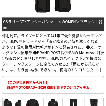
GSラリーGTXアウターパンツ ＜WOMEN＞ブラック：背
面
梅雨到来。ライダーにとっては1年で最も憂鬱なシーズンだ
が、BMWモトラッドから「雨が降るのが待ち遠しくなる」
ようなド級の梅雨対策ギアがドンと発表された。 ●文：ヤ
ングマシン編集部 ●BRAND POST提供:BMW Motorrad 目次
1 梅雨のドンヨリした空を、BMWのハイテクギアで快適な
クルージングステージに変えてみせる2 「雨だから乗らな
い」は、もう言い訳にできない。 梅雨のドンヨリした […]
【この記事を最初から読む】
BMW MOTORRAD〜2026 梅雨対策ギアの注目アイテム