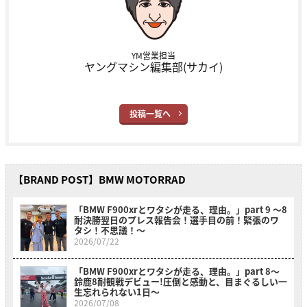
YM営業担当
ヤングマシン編集部(サカイ)
投稿一覧へ
【BRAND POST】BMW MOTORRAD
「BMW F900xrとワタシが走る、理由。」part 9 〜8
耐決勝翌日のプレス報告会！選手目の前！緊張のワ
タシ！不思議！〜
2026/07/22
「BMW F900xrとワタシが走る、理由。」part 8〜
鈴鹿8耐観戦デビュー!圧倒と感動と、目まぐるしい一
生忘れられない1日〜
2026/07/08