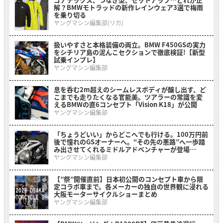
解？BMWモトラッドの新作レインウェア3選で梅雨
を乗り切る
ヤングマシン編集部(リカ)
扱いやすさと本格装備の両立。BMW F450GSの実力
をシチリア島の泥んこセクションで徹底検証!【新型
試乗インプレ】
ヤングマシン編集部
息を呑む2m超えのシームレスボディが醸し出す、ど
こまでも走りたくなる官能美。ツアラーの常識を変
えるBMWの直6コンセプト「Vision K18」が公開
ヤングマシン編集部
「ちょうどいい」からどこへでも行ける。100万円前
後で憧れのGSオーナーへ。“その先の悪路”へ一歩踏
み出させてくれるミドルアドベンチャーが登場
【BMW F 450 GS】
ヤングマシン編集部
【”祭”開催直前】日本初公開のコンセプト車から限
定コラボ車まで。各メーカーの独自の世界観に浸れる
大阪モーターサイクルショーまとめ
ヤングマシン編集部