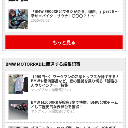
「BMW F900XRとワタシが走る、理由。」part 6 〜
幸せ＝バイク＋サウナ＋〇〇〇？！ 〜
2026/06/01
もっと見る
BMW MOTORRADに関連する編集記事
【499円〜】ワークマンの冷感トップスが神すぎる！
BMWや南海部品など、夏の酷暑を乗り切る「最強ひ
んやりインナー」特集
ヤングマシン編集部(リカ)
BMW M1000RRが鈴鹿8耐で快挙、BMW公式チーム
として歴史的な表彰台を獲得！
ヤングマシン編集部(サカイ)
ゴアテックス、つなぎ型、セットアップ…どれが正