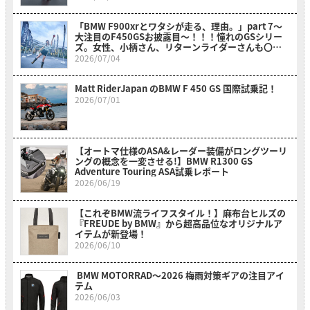
「BMW F900xrとワタシが走る、理由。」part 7～
大注目のF450GSお披露目～！！！憧れのGSシリー
ズ。女性、小柄さん、リターンライダーさんも〇〇
のおかげでスイスイ乗れそうだ？！～
2026/07/04
Matt RiderJapan のBMW F 450 GS 国際試乗記！
2026/07/01
【オートマ仕様のASA&レーダー装備がロングツーリ
ングの概念を一変させる!】BMW R1300 GS
Adventure Touring ASA試乗レポート
2026/06/19
【これぞBMW流ライフスタイル！】麻布台ヒルズの
『FREUDE by BMW』から超高品位なオリジナルア
イテムが新登場！
2026/06/10
BMW MOTORRAD〜2026 梅雨対策ギアの注目アイ
テム
2026/06/03