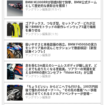
BMW M1000RRが鈴鹿8耐で快挙、BMW公式チーム
として歴史的な表彰台を獲得！
ヤングマシン編集部(サカイ)
ゴアテックス、つなぎ型、セットアップ…どれが正
解？BMWモトラッドの新作レインウェア3選で梅雨
を乗り切る
ヤングマシン編集部(リカ)
扱いやすさと本格装備の両立。BMW F450GSの実力
をシチリア島の泥んこセクションで徹底検証!【新型
試乗インプレ】
ヤングマシン編集部
息を呑む2m超えのシームレスボディが醸し出す、ど
こまでも走りたくなる官能美。ツアラーの常識を変
えるBMWの直6コンセプト「Vision K18」が公開
ヤングマシン編集部
「ちょうどいい」からどこへでも行ける。100万円前
後で憧れのGSオーナーへ。“その先の悪路”へ一歩踏
み出させてくれるミドルアドベンチャーが登場
【BMW F 450 GS】
ヤングマシン編集部