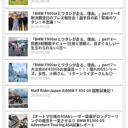
も必見！
2026/08/08
「BMW F900xrとワタシが走る、理由。」part 9 〜8
耐決勝翌日のプレス報告会！選手目の前！緊張のワ
タシ！不思議！〜
2026/07/22
「BMW F900xrとワタシが走る、理由。」part 8〜
鈴鹿8耐観戦デビュー!圧倒と感動と、目まぐるしい一
生忘れられない1日〜
2026/07/08
「BMW F900xrとワタシが走る、理由。」part 7～
大注目のF450GSお披露目～！！！憧れのGSシリー
ズ。女性、小柄さん、リターンライダーさんも〇〇
のおかげでスイスイ乗れそうだ？！～
2026/07/04
Matt RiderJapan のBMW F 450 GS 国際試乗記！
2026/07/01
【オートマ仕様のASA&レーダー装備がロングツーリ
ングの概念を一変させる!】BMW R1300 GS
Adventure Touring ASA試乗レポート