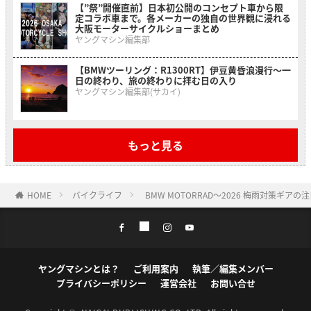
【”祭”開催直前】日本初公開のコンセプト車から限
定コラボ車まで。各メーカーの独自の世界観に浸れる
大阪モーターサイクルショーまとめ
ヤングマシン編集部
【BMWツーリング：R1300RT】伊豆黄昏浪漫行〜一
日の終わり、旅の終わりに拝む日の入り
ヤングマシン編集部(サカイ)
もっと見る
HOME
バイクライフ
BMW MOTORRAD〜2026 梅雨対策ギアの
ヤングマシンとは？
ご利用案内
執筆／編集メンバー
プライバシーポリシー
運営会社
お問い合せ