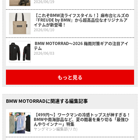
2026/06/19
【これぞBMW流ライフスタイル！】麻布台ヒルズの
『FREUDE by BMW』から超高品位なオリジナルア
イテムが新登場！
2026/06/10
BMW MOTORRAD〜2026 梅雨対策ギアの注目アイ
テム
2026/06/03
もっと見る
BMW MOTORRADに関連する編集記事
【499円〜】ワークマンの冷感トップスが神すぎる！
BMWや南海部品など、夏の酷暑を乗り切る「最強ひ
んやりインナー」特集
ヤングマシン編集部(リカ)