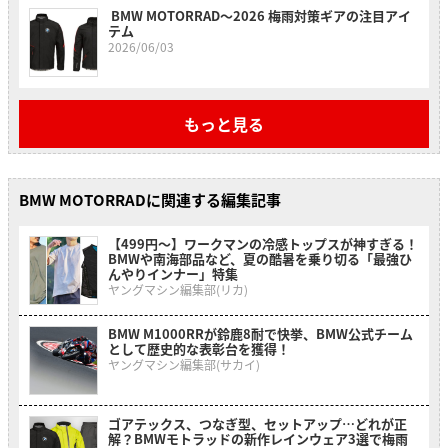
BMW MOTORRAD〜2026 梅雨対策ギアの注目アイ
テム
2026/06/03
もっと見る
BMW MOTORRADに関連する編集記事
【499円〜】ワークマンの冷感トップスが神すぎる！
BMWや南海部品など、夏の酷暑を乗り切る「最強ひ
んやりインナー」特集
ヤングマシン編集部(リカ)
BMW M1000RRが鈴鹿8耐で快挙、BMW公式チーム
として歴史的な表彰台を獲得！
ヤングマシン編集部(サカイ)
ゴアテックス、つなぎ型、セットアップ…どれが正
解？BMWモトラッドの新作レインウェア3選で梅雨