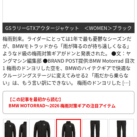
GSラリーGTXアウタージャケット ＜WOMEN＞ブラック
梅雨到来。ライダーにとっては1年で最も憂鬱なシーズンだ
が、BMWモトラッドから「雨が降るのが待ち遠しくなる」
ようなド級の梅雨対策ギアがドンと発表された。 ●文：ヤ
ングマシン編集部 ●BRAND POST提供:BMW Motorrad 目次
1 梅雨のドンヨリした空を、BMWのハイテクギアで快適な
クルージングステージに変えてみせる2 「雨だから乗らな
い」は、もう言い訳にできない。 梅雨のドンヨリした […]
【この記事を最初から読む】
BMW MOTORRAD〜2026 梅雨対策ギアの注目アイテム