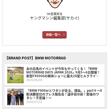
YM営業担当
ヤングマシン編集部(サカイ)
投稿一覧へ
【BRAND POST】BMW MOTORRAD
あの白馬のイベントが今年もやってくる！「BMW
MOTORRAD DAYS JAPAN 2026」9月5〜6日開催！
新型F450GSの解体ショーに最大28度ヒルクライム
も必見！
2026/08/08
「BMW F900xrとワタシが走る、理由。」part 9 〜8
耐決勝翌日のプレス報告会！選手目の前！緊張のワ
タシ！不思議！〜
2026/07/22