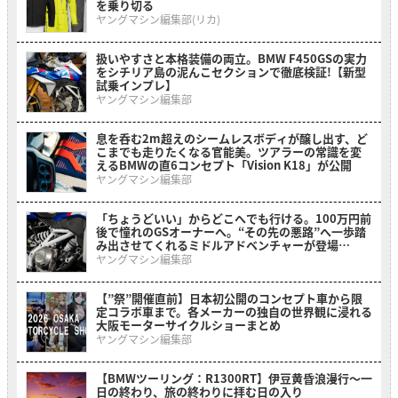
を乗り切る
ヤングマシン編集部(リカ)
扱いやすさと本格装備の両立。BMW F450GSの実力
をシチリア島の泥んこセクションで徹底検証!【新型
試乗インプレ】
ヤングマシン編集部
息を呑む2m超えのシームレスボディが醸し出す、ど
こまでも走りたくなる官能美。ツアラーの常識を変
えるBMWの直6コンセプト「Vision K18」が公開
ヤングマシン編集部
「ちょうどいい」からどこへでも行ける。100万円前
後で憧れのGSオーナーへ。“その先の悪路”へ一歩踏
み出させてくれるミドルアドベンチャーが登場
【BMW F 450 GS】
ヤングマシン編集部
【”祭”開催直前】日本初公開のコンセプト車から限
定コラボ車まで。各メーカーの独自の世界観に浸れる
大阪モーターサイクルショーまとめ
ヤングマシン編集部
【BMWツーリング：R1300RT】伊豆黄昏浪漫行〜一
日の終わり、旅の終わりに拝む日の入り