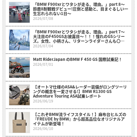
「BMW F900xrとワタシが走る、理由。」part 8〜
鈴鹿8耐観戦デビュー!圧倒と感動と、目まぐるしい一
生忘れられない1日〜
2026/07/08
「BMW F900xrとワタシが走る、理由。」part 7～
大注目のF450GSお披露目～！！！憧れのGSシリー
ズ。女性、小柄さん、リターンライダーさんも〇〇
のおかげでスイスイ乗れそうだ？！～
2026/07/04
Matt RiderJapan のBMW F 450 GS 国際試乗記！
2026/07/01
【オートマ仕様のASA&レーダー装備がロングツーリ
ングの概念を一変させる!】BMW R1300 GS
Adventure Touring ASA試乗レポート
2026/06/19
【これぞBMW流ライフスタイル！】麻布台ヒルズの
『FREUDE by BMW』から超高品位なオリジナルア
イテムが新登場！
2026/06/10