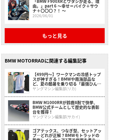
「BMW F900XRとワタシが走る、理
由。」part 6 〜幸せ＝バイク＋サウ
ナ＋〇〇〇？！ 〜
2026/06/01
もっと見る
BMW MOTORRADに関連する編集記事
【499円〜】ワークマンの冷感トップ
スが神すぎる！BMWや南海部品な
ど、夏の酷暑を乗り切る「最強ひんや
りインナー」特集
ヤングマシン編集部(リカ)
BMW M1000RRが鈴鹿8耐で快挙、
BMW公式チームとして歴史的な表彰
台を獲得！
ヤングマシン編集部(サカイ)
ゴアテックス、つなぎ型、セットアッ
プ…どれが正解？BMWモトラッドの
新作レインウェア3選で梅雨を乗り切