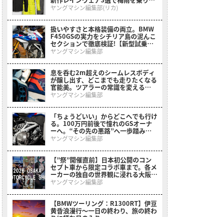
る
ヤングマシン編集部(リカ)
扱いやすさと本格装備の両立。BMW
F450GSの実力をシチリア島の泥んこ
セクションで徹底検証!【新型試乗イ
ンプレ】
ヤングマシン編集部
息を呑む2m超えのシームレスボディ
が醸し出す、どこまでも走りたくなる
官能美。ツアラーの常識を変える
BMWの直6コンセプト「Vision
ヤングマシン編集部
K18」が公開
「ちょうどいい」からどこへでも行け
る。100万円前後で憧れのGSオーナ
ーへ。“その先の悪路”へ一歩踏み出
させてくれるミドルアドベンチャーが
ヤングマシン編集部
登場【BMW F 450 GS】
【”祭”開催直前】日本初公開のコン
セプト車から限定コラボ車まで。各メ
ーカーの独自の世界観に浸れる大阪モ
ーターサイクルショーまとめ
ヤングマシン編集部
【BMWツーリング：R1300RT】伊豆
黄昏浪漫行〜一日の終わり、旅の終わ