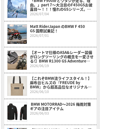
「BMW F900xrとワタシが走る、理
由。」part 7～大注目のF450GSお披
露目～！！！憧れのGSシリーズ。女
性、小柄さん、リターンライダーさん
2026/07/04
も〇〇のおかげでスイスイ乗れそう
だ？！～
Matt RiderJapan のBMW F 450
GS 国際試乗記！
2026/07/01
【オートマ仕様のASA&レーダー装備
がロングツーリングの概念を一変させ
る!】BMW R1300 GS Adventure
Touring ASA試乗レポート
2026/06/19
【これぞBMW流ライフスタイル！】
麻布台ヒルズの『FREUDE by
BMW』から超高品位なオリジナルア
イテムが新登場！
2026/06/10
BMW MOTORRAD〜2026 梅雨対策
ギアの注目アイテム
2026/06/03