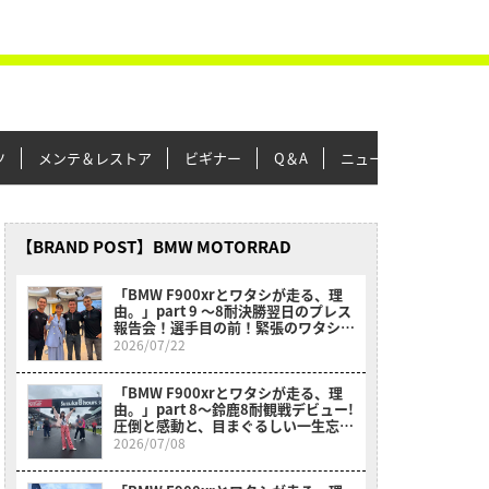
ツ
メンテ＆レストア
ビギナー
Q＆A
ニュース＆トピックス
【BRAND POST】BMW MOTORRAD
「BMW F900xrとワタシが走る、理
由。」part 9 〜8耐決勝翌日のプレス
報告会！選手目の前！緊張のワタシ！
不思議！〜
2026/07/22
「BMW F900xrとワタシが走る、理
由。」part 8〜鈴鹿8耐観戦デビュー!
圧倒と感動と、目まぐるしい一生忘れ
られない1日〜
2026/07/08