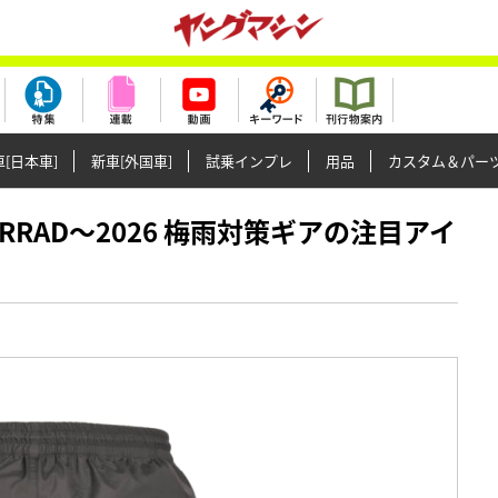
[日本車]
新車[外国車]
試乗インプレ
用品
カスタム＆パー
MOTORRAD〜2026 梅雨対策ギアの注目アイ