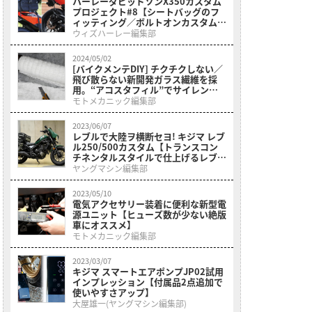
ハーレーダビッドソンX350カスタム
プロジェクト#8【シートバッグのフ
ィッティング／ボルトオンカスタムパ
ーツetc.】
ウィズハーレー編集部
2024/05/02
[バイクメンテDIY] チクチクしない／
飛び散らない新開発ガラス繊維を採
用。“アコスタフィル”でサイレンサ
ーリペアの悩みを解消
モトメカニック編集部
2023/06/07
レブルで大陸ヲ横断セヨ! キジマ レブ
ル250/500カスタム【トランスコン
チネンタルスタイルで仕上げるレブル
シリーズ】
ヤングマシン編集部
2023/05/10
電気アクセサリー装着に便利な新型電
源ユニット【ヒューズ数が少ない絶版
車にオススメ】
モトメカニック編集部
2023/03/07
キジマ スマートエアポンプJP02試用
インプレッション【付属品2点追加で
使いやすさアップ】
大屋雄一(ヤングマシン編集部)