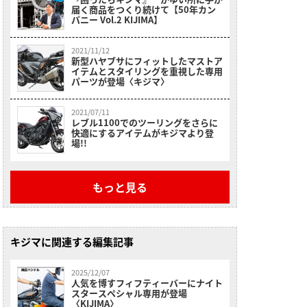
届く商品をつくり続けて【50年カン
パニー Vol.2 KIJIMA】
2021/11/12
新型ハヤブサにフィットしたマストア
イテムとスタイリングを重視した専用
パーツが登場〈キジマ〉
2021/07/11
レブル1100でのツーリングをさらに
快適にするアイテムがキジマより登
場!!
もっと見る
キジマに関連する編集記事
2025/12/07
人気を博すフィフティーバーにナイト
スタースペシャル専用が登場
〈KIJIMA〉