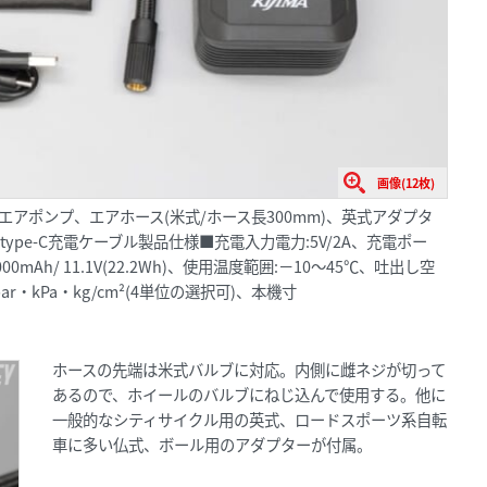
画像(12枚)
エアポンプ、エアホース(米式/ホース長300mm)、英式アダプタ
pe-C充電ケーブル製品仕様■充電入力電力:5V/2A、充電ポー
0mAh/ 11.1V(22.2Wh)、使用温度範囲:－10〜45℃、吐出し空
・bar・kPa・kg/cm²(4単位の選択可)、本機寸
ホースの先端は米式バルブに対応。内側に雌ネジが切って
あるので、ホイールのバルブにねじ込んで使用する。他に
一般的なシティサイクル用の英式、ロードスポーツ系自転
車に多い仏式、ボール用のアダプターが付属。