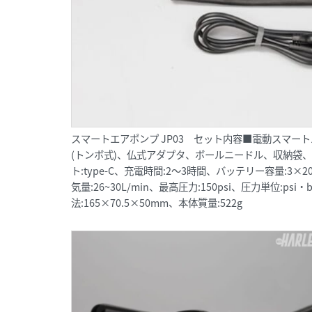
スマートエアポンプ JP03 セット内容■電動スマート
(トンボ式)、仏式アダプタ、ボールニードル、収納袋、ty
ト:type-C、充電時間:2〜3時間、バッテリー容量:3×200
気量:26~30L/min、最高圧力:150psi、圧力単位:psi
法:165×70.5×50mm、本体質量:522g