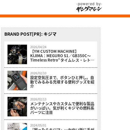
BRAND POST[PR]: キジマ
2026/04/24
【YM CUSTOM MACHINE】
KIJIMA：MEGURO S1／GB350C〜
Timeless Retro“タイムレス・レト
ロ”
2026/02/10
設定空気圧まで、ボタンひと押し。自
動でみるみる充填する便利グッズを紹
介
2026/02/13
メンテナンスやカスタムで便利な製品
がいっぱい。気が利くキジマの燃料系
パーツに注目
2024/05/01
『困ったらキジマ』…かゆい所に手が