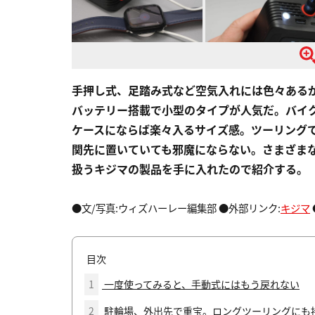
手押し式、足踏み式など空気入れには色々ある
バッテリー搭載で小型のタイプが人気だ。バイ
ケースにならば楽々入るサイズ感。ツーリング
関先に置いていても邪魔にならない。さまざま
扱うキジマの製品を手に入れたので紹介する。
●文/写真:ウィズハーレー編集部 ●外部リンク:
キジマ
目次
1
一度使ってみると、手動式にはもう戻れない
2
駐輪場、外出先で重宝。ロングツーリングにも