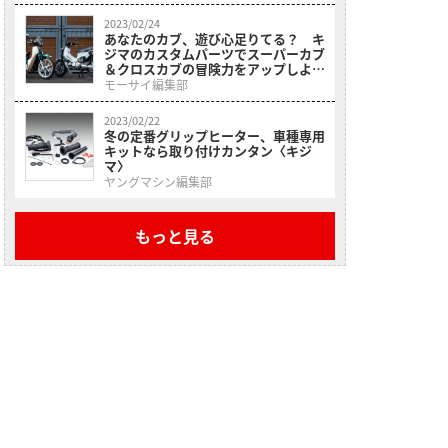
2023/02/24
あなたのカブ、遊び心足りてる？ キ
ジマのカスタムパーツでスーパーカブ
＆クロスカブの冒険力をアップしよ
う!
モーサイ編集部
2023/02/22
冬の定番グリップヒーター、車種専用
キットなら取り付けカンタン〈キジ
マ〉
ヤングマシン編集部
もっと見る