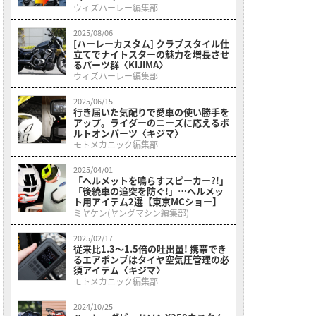
ウィズハーレー編集部
2025/08/06
[ハーレーカスタム] クラブスタイル仕
立てでナイトスターの魅力を増長させ
るパーツ群〈KIJIMA〉
ウィズハーレー編集部
2025/06/15
行き届いた気配りで愛車の使い勝手を
アップ。ライダーのニーズに応えるボ
ルトオンパーツ〈キジマ〉
モトメカニック編集部
2025/04/01
「ヘルメットを鳴らすスピーカー?!」
「後続車の追突を防ぐ!」…ヘルメッ
ト用アイテム2選【東京MCショー】
ミヤケン(ヤングマシン編集部)
2025/02/17
従来比1.3〜1.5倍の吐出量! 携帯でき
るエアポンプはタイヤ空気圧管理の必
須アイテム〈キジマ〉
モトメカニック編集部
2024/10/25