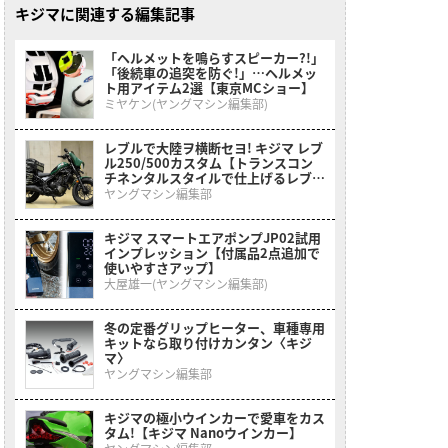
キジマに関連する編集記事
「ヘルメットを鳴らすスピーカー?!」
「後続車の追突を防ぐ!」…ヘルメッ
ト用アイテム2選【東京MCショー】
ミヤケン(ヤングマシン編集部)
レブルで大陸ヲ横断セヨ! キジマ レブ
ル250/500カスタム【トランスコン
チネンタルスタイルで仕上げるレブル
シリーズ】
ヤングマシン編集部
キジマ スマートエアポンプJP02試用
インプレッション【付属品2点追加で
使いやすさアップ】
大屋雄一(ヤングマシン編集部)
冬の定番グリップヒーター、車種専用
キットなら取り付けカンタン〈キジ
マ〉
ヤングマシン編集部
キジマの極小ウインカーで愛車をカス
タム!【キジマ Nanoウインカー】