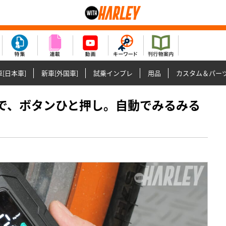
[日本車]
新車[外国車]
試乗インプレ
用品
カスタム＆パー
気圧まで、ボタンひと押し。自動でみるみる