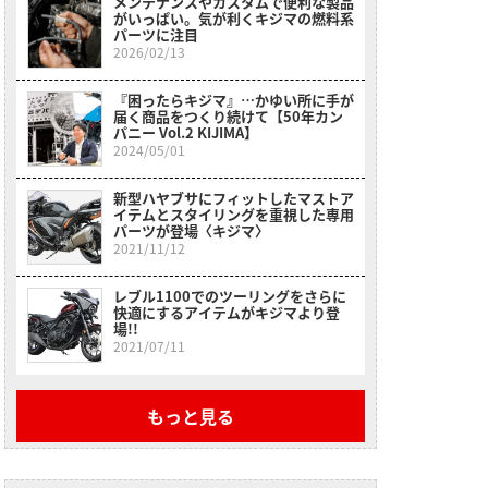
メンテナンスやカスタムで便利な製品
がいっぱい。気が利くキジマの燃料系
パーツに注目
2026/02/13
『困ったらキジマ』…かゆい所に手が
届く商品をつくり続けて【50年カン
パニー Vol.2 KIJIMA】
2024/05/01
新型ハヤブサにフィットしたマストア
イテムとスタイリングを重視した専用
パーツが登場〈キジマ〉
2021/11/12
レブル1100でのツーリングをさらに
快適にするアイテムがキジマより登
場!!
2021/07/11
もっと見る