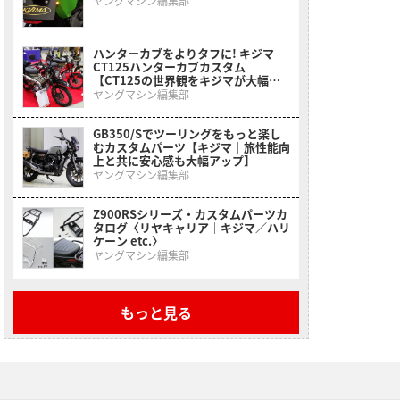
ヤングマシン編集部
ハンターカブをよりタフに! キジマ
CT125ハンターカブカスタム
【CT125の世界観をキジマが大幅に
スケールアップ】
ヤングマシン編集部
GB350/Sでツーリングをもっと楽し
むカスタムパーツ【キジマ｜旅性能向
上と共に安心感も大幅アップ】
ヤングマシン編集部
Z900RSシリーズ・カスタムパーツカ
タログ〈リヤキャリア｜キジマ／ハリ
ケーン etc.〉
ヤングマシン編集部
もっと見る