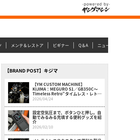
ツ
メンテ＆レストア
ビギナー
Q＆A
ニュース＆トピックス
【BRAND POST】キジマ
【YM CUSTOM MACHINE】
KIJIMA：MEGURO S1／GB350C〜
Timeless Retro“タイムレス・レト
ロ”
2026/04/24
設定空気圧まで、ボタンひと押し。自
動でみるみる充填する便利グッズを紹
介
2026/02/10