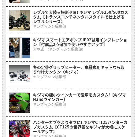
レブルで大陸ヲ横断セヨ! キジマ レブル250/500カス
タム【トランスコンチネンタルスタイルで仕上げる
レブルシリーズ】
ヤングマシン編集部
キジマ スマートエアポンプJP02試用インプレッショ
ン【付属品2点追加で使いやすさアップ】
大屋雄一(ヤングマシン編集部)
冬の定番グリップヒーター、車種専用キットなら取
り付けカンタン〈キジマ〉
ヤングマシン編集部
キジマの極小ウインカーで愛車をカスタム!【キジマ
Nanoウインカー】
ヤングマシン編集部
ハンターカブをよりタフに! キジマCT125ハンターカ
ブカスタム【CT125の世界観をキジマが大幅にスケ
ールアップ】
ヤングマシン編集部