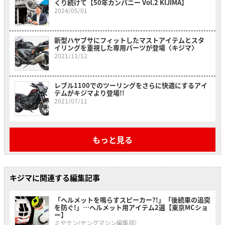
くり続けて【50年カンパニー Vol.2 KIJIMA】
2024/05/01
新型ハヤブサにフィットしたマストアイテムとスタ
イリングを重視した専用パーツが登場〈キジマ〉
2021/11/12
レブル1100でのツーリングをさらに快適にするアイ
テムがキジマより登場!!
2021/07/11
もっと見る
キジマに関連する編集記事
「ヘルメットを鳴らすスピーカー?!」「後続車の追突
を防ぐ!」…ヘルメット用アイテム2選【東京MCショ
ー】
ミヤケン(ヤングマシン編集部)