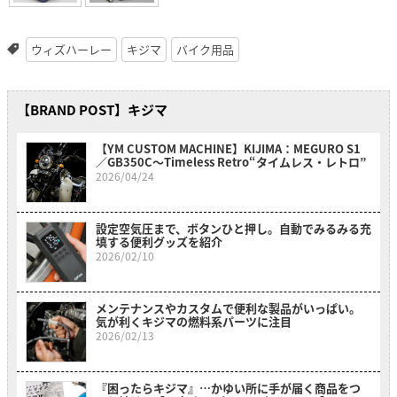
ウィズハーレー
キジマ
バイク用品
【BRAND POST】キジマ
【YM CUSTOM MACHINE】KIJIMA：MEGURO S1
／GB350C〜Timeless Retro“タイムレス・レトロ”
2026/04/24
設定空気圧まで、ボタンひと押し。自動でみるみる充
填する便利グッズを紹介
2026/02/10
メンテナンスやカスタムで便利な製品がいっぱい。
気が利くキジマの燃料系パーツに注目
2026/02/13
『困ったらキジマ』…かゆい所に手が届く商品をつ